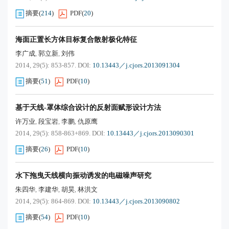
摘要
(
214
)
PDF
(
20
)
海面正置长方体目标复合散射极化特征
李广成
郭立新
刘伟
,
,
2014, 29(5): 853-857.
DOI:
10.13443／j.cjors.2013091304
摘要
(
51
)
PDF
(
10
)
基于天线
-
罩体综合设计的反射面赋形设计方法
许万业
段宝岩
李鹏
仇原鹰
,
,
,
2014, 29(5): 858-863+869.
DOI:
10.13443／j.cjors.2013090301
摘要
(
26
)
PDF
(
10
)
水下拖曳天线横向振动诱发的电磁噪声研究
朱四华
李建华
胡昊
林洪文
,
,
,
2014, 29(5): 864-869.
DOI:
10.13443／j.cjors.2013090802
摘要
(
54
)
PDF
(
10
)