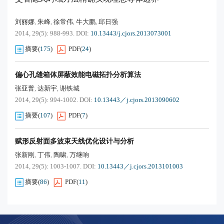
刘丽娜
朱峰
徐常伟
牛大鹏
邱日强
,
,
,
,
2014, 29(5): 988-993.
DOI:
10.13443/j.cjors.2013073001
摘要
(
175
)
PDF
(
24
)
偏心孔缝箱体屏蔽效能电磁拓扑分析算法
张亚普
达新宇
谢铁城
,
,
2014, 29(5): 994-1002.
DOI:
10.13443／j.cjors.2013090602
摘要
(
107
)
PDF
(
7
)
赋形反射面多波束天线优化设计与分析
张新刚
丁伟
陶啸
万继响
,
,
,
2014, 29(5): 1003-1007.
DOI:
10.13443／j.cjors.2013101003
摘要
(
86
)
PDF
(
11
)