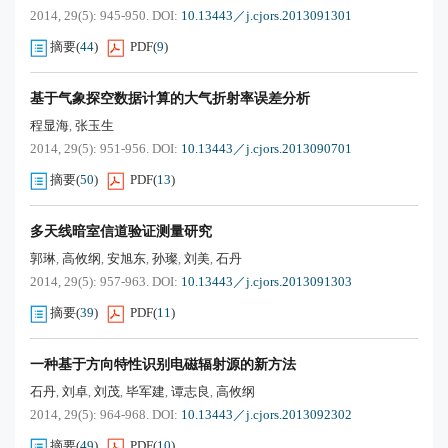
2014, 29(5): 945-950.
DOI:
10.13443／j.cjors.2013091301
摘要
(
44
)
PDF
(
9
)
基于气象探空数据计算的大气折射率误差分析
程显海
张玉生
,
2014, 29(5): 951-956.
DOI:
10.13443／j.cjors.2013090701
摘要
(
50
)
PDF
(
13
)
多天线暗室信道验证测量研究
郭琳
高攸纲
安旭东
孙璨
刘美
石丹
,
,
,
,
,
2014, 29(5): 957-963.
DOI:
10.13443／j.cjors.2013091303
摘要
(
39
)
PDF
(
11
)
一种基于方向特性识别电磁辐射源的新方法
石丹
刘卓
刘茂
毕军建
谭志良
高攸纲
,
,
,
,
,
2014, 29(5): 964-968.
DOI:
10.13443／j.cjors.2013092302
摘要
(
49
)
PDF
(
10
)