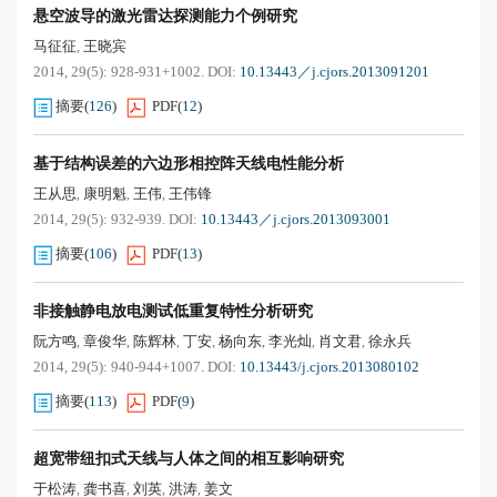
悬空波导的激光雷达探测能力个例研究
马征征
王晓宾
,
2014, 29(5): 928-931+1002.
DOI:
10.13443／j.cjors.2013091201
摘要
(
126
)
PDF
(
12
)
基于结构误差的六边形相控阵天线电性能分析
王从思
康明魁
王伟
王伟锋
,
,
,
2014, 29(5): 932-939.
DOI:
10.13443／j.cjors.2013093001
摘要
(
106
)
PDF
(
13
)
非接触静电放电测试低重复特性分析研究
阮方鸣
章俊华
陈辉林
丁安
杨向东
李光灿
肖文君
徐永兵
,
,
,
,
,
,
,
2014, 29(5): 940-944+1007.
DOI:
10.13443/j.cjors.2013080102
摘要
(
113
)
PDF
(
9
)
超宽带纽扣式天线与人体之间的相互影响研究
于松涛
龚书喜
刘英
洪涛
姜文
,
,
,
,