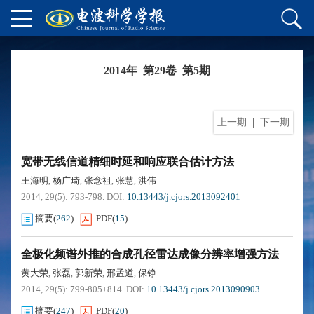
2014年 第29卷 第5期
上一期
|
下一期
宽带无线信道精细时延和响应联合估计方法
王海明
杨广琦
张念祖
张慧
洪伟
,
,
,
,
2014, 29(5): 793-798.
DOI:
10.13443/j.cjors.2013092401
摘要
(
262
)
PDF
(
15
)
全极化频谱外推的合成孔径雷达成像分辨率增强方法
黄大荣
张磊
郭新荣
邢孟道
保铮
,
,
,
,
2014, 29(5): 799-805+814.
DOI:
10.13443/j.cjors.2013090903
摘要
(
247
)
PDF
(
20
)