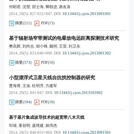
何昭君
沈莹
邵士海
卿朝进
唐友喜
,
,
,
,
2014, 29(5): 827-832+847.
DOI:
10.13443/j.cjors.2013091001
摘要
(
211
)
PDF
(
15
)
基于辐射场窄带测试的电晕放电远距离探测技术研究
樊高辉
刘尚合
胡小锋
魏明
王雷
刘卫东
,
,
,
,
,
2014, 29(5): 833-840+898.
DOI:
10.13443/j.cjors.2013091302
摘要
(
373
)
PDF
(
18
)
小型漂浮式卫星天线自抗扰控制器的研究
曹海青
王渝
杜明芳
方建军
,
,
,
2014, 29(5): 841-847.
DOI:
10.13443/j.cjors.2013101002
摘要
(
194
)
PDF
(
18
)
基于基片集成波导技术的超宽带八木天线
邹雄
童创明
庞维建
姬伟杰
,
,
,
2014, 29(5): 848-852+904.
DOI:
10.13443/j.cjors.2013091501