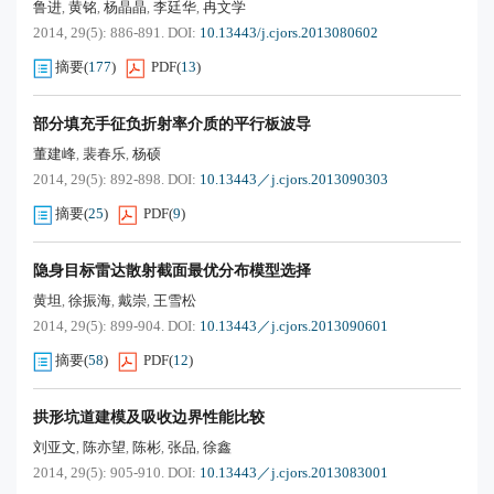
鲁进
黄铭
杨晶晶
李廷华
冉文学
,
,
,
,
2014, 29(5): 886-891.
DOI:
10.13443/j.cjors.2013080602
摘要
(
177
)
PDF
(
13
)
部分填充手征负折射率介质的平行板波导
董建峰
裴春乐
杨硕
,
,
2014, 29(5): 892-898.
DOI:
10.13443／j.cjors.2013090303
摘要
(
25
)
PDF
(
9
)
隐身目标雷达散射截面最优分布模型选择
黄坦
徐振海
戴崇
王雪松
,
,
,
2014, 29(5): 899-904.
DOI:
10.13443／j.cjors.2013090601
摘要
(
58
)
PDF
(
12
)
拱形坑道建模及吸收边界性能比较
刘亚文
陈亦望
陈彬
张品
徐鑫
,
,
,
,
2014, 29(5): 905-910.
DOI:
10.13443／j.cjors.2013083001