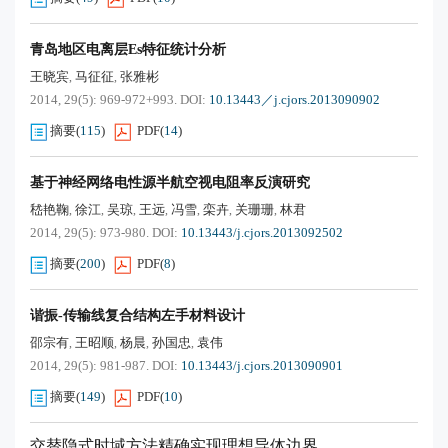
青岛地区电离层
Es
特征统计分析
王晓宾
马征征
张雅彬
,
,
2014, 29(5): 969-972+993.
DOI:
10.13443／j.cjors.2013090902
摘要
(
115
)
PDF
(
14
)
基于神经网络电性源半航空视电阻率反演研究
嵇艳鞠
徐江
吴琼
王远
冯雪
栾卉
关珊珊
林君
,
,
,
,
,
,
,
2014, 29(5): 973-980.
DOI:
10.13443/j.cjors.2013092502
摘要
(
200
)
PDF
(
8
)
谐振
-
传输线复合结构左手材料设计
邵宗有
王昭顺
杨晨
孙国忠
袁伟
,
,
,
,
2014, 29(5): 981-987.
DOI:
10.13443/j.cjors.2013090901
摘要
(
149
)
PDF
(
10
)
交替隐式时域方法精确实现理想导体边界