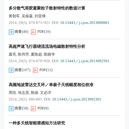
多分散气溶胶凝聚粒子散射特性的数值计算
黄朝军
吴振森
刘亚锋
,
,
2014, 29(5): 870-873+921.
DOI:
10.13443／j.cjors.2013090801
摘要
(
40
)
PDF
(
10
)
高超声速飞行器绕流流场电磁散射特性分析
聂亮
陈伟芳
夏陈超
陈丽华
,
,
,
2014, 29(5): 874-879+956.
DOI:
10.13443／j.cjors.2013092501
摘要
(
107
)
PDF
(
12
)
高频地波雷达交叉环／单极子天线幅度相位校准
周浩
张志昊
陈操
文必洋
,
,
,
2014, 29(5): 880-885.
DOI:
10.13443／j.cjors.2013092301
摘要
(
58
)
PDF
(
9
)
一种多天线智能谱感知方法研究