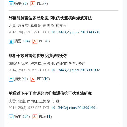
摘要
(
98
)
PDF
(
7
)
外辐射源雷达多径杂波抑制的快速横向滤波算法
方亮
万显荣
易建新
赵志欣
柯亨玉
,
,
,
,
2014, 29(5): 911-915.
DOI:
10.13443／j.cjors.2013090501
摘要
(
104
)
PDF
(
8
)
非相干散射雷达参数反演误差分析
张晓华
徐彬
程木松
王占阁
许正文
吴军
吴健
,
,
,
,
,
,
2014, 29(5): 916-921.
DOI:
10.13443／j.cjors.2013091002
摘要
(
41
)
PDF
(
10
)
单通道下基于盲源分离扩频通信抗干扰算法研究
沈雷
盛迪
孙闽红
王海泉
于淼
,
,
,
,
2014, 29(5): 922-927.
DOI:
10.13443/j.cjors.2013091601
摘要
(
194
)
PDF
(
11
)