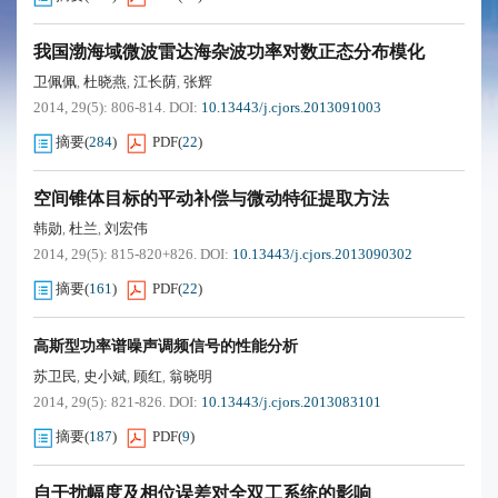
我国渤海域微波雷达海杂波功率对数正态分布模化
卫佩佩
杜晓燕
江长荫
张辉
,
,
,
2014, 29(5): 806-814.
DOI:
10.13443/j.cjors.2013091003
摘要
(
284
)
PDF
(
22
)
空间锥体目标的平动补偿与微动特征提取方法
韩勋
杜兰
刘宏伟
,
,
2014, 29(5): 815-820+826.
DOI:
10.13443/j.cjors.2013090302
摘要
(
161
)
PDF
(
22
)
高斯型功率谱噪声调频信号的性能分析
苏卫民
史小斌
顾红
翁晓明
,
,
,
2014, 29(5): 821-826.
DOI:
10.13443/j.cjors.2013083101
摘要
(
187
)
PDF
(
9
)
自干扰幅度及相位误差对全双工系统的影响