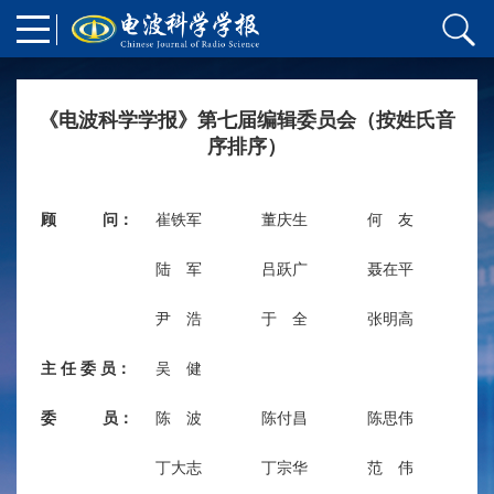
《电波科学学报》第七届编辑委员会（按姓氏音
序排序）
顾 问：
崔铁军
董庆生
何 友
江
陆 军
吕跃广
聂在平
魏
尹 浩
于 全
张明高
主 任 委 员：
吴 健
委 员：
陈 波
陈付昌
陈思伟
陈
丁大志
丁宗华
范 伟
付