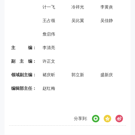
计一飞
冷祥光
李黄炎
李
王占领
吴比翼
吴佳静
薛
詹启伟
主 编：
李清亮
副 主 编：
许正文
领域副主编：
褚庆昕
郭立新
盛新庆
编辑部主任：
赵红梅
分享到: