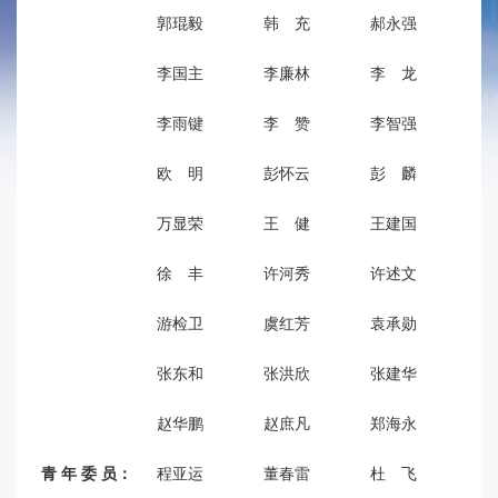
郭琨毅
韩 充
郝永强
胡
李国主
李廉林
李 龙
李
李雨键
李 赞
李智强
林
欧 明
彭怀云
彭 麟
任
万显荣
王 健
王建国
王
徐 丰
许河秀
许述文
薛
游检卫
虞红芳
袁承勋
袁
张东和
张洪欣
张建华
张
赵华鹏
赵庶凡
郑海永
郑
青 年 委 员：
程亚运
董春雷
杜 飞
杜