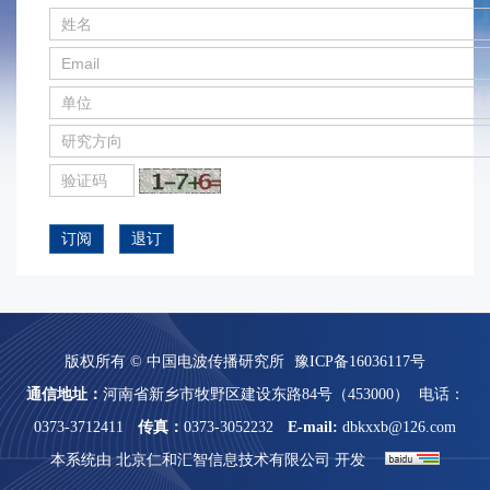
订阅
退订
版权所有 © 中国电波传播研究所
豫ICP备16036117号
通信地址：
河南省新乡市牧野区建设东路84号（453000）
电话：
0373-3712411
传真：
0373-3052232
E-mail:
dbkxxb@126.com
本系统由
北京仁和汇智信息技术有限公司
开发