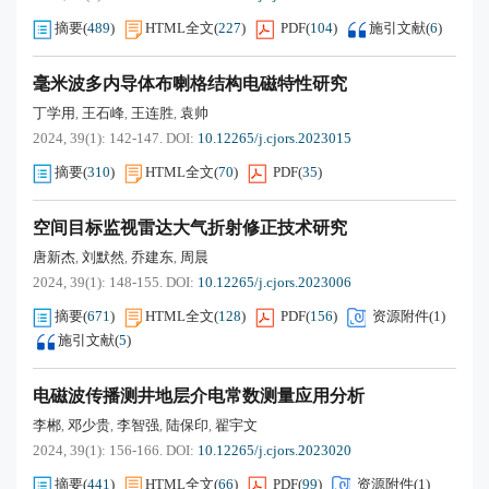
摘要
(
489
)
HTML全文
(
227
)
PDF
(
104
)
施引文献
(
6
)
毫米波多内导体布喇格结构电磁特性研究
丁学用
王石峰
王连胜
袁帅
,
,
,
2024, 39(1): 142-147.
DOI:
10.12265/j.cjors.2023015
摘要
(
310
)
HTML全文
(
70
)
PDF
(
35
)
空间目标监视雷达大气折射修正技术研究
唐新杰
刘默然
乔建东
周晨
,
,
,
2024, 39(1): 148-155.
DOI:
10.12265/j.cjors.2023006
摘要
(
671
)
HTML全文
(
128
)
PDF
(
156
)
资源附件(
1
)
施引文献
(
5
)
电磁波传播测井地层介电常数测量应用分析
李郴
邓少贵
李智强
陆保印
翟宇文
,
,
,
,
2024, 39(1): 156-166.
DOI:
10.12265/j.cjors.2023020
摘要
(
441
)
HTML全文
(
66
)
PDF
(
99
)
资源附件(
1
)