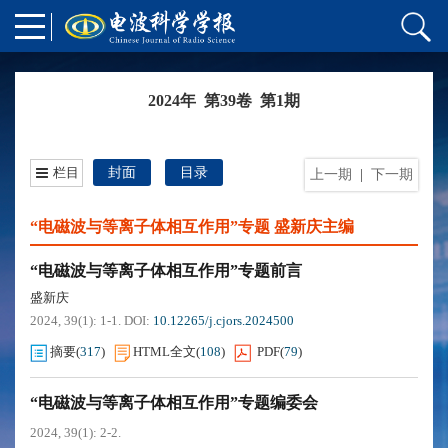
2024年 第39卷 第1期
栏目
封面
目录
上一期
|
下一期
“电磁波与等离子体相互作用”专题 盛新庆主编
“电磁波与等离子体相互作用”专题前言
盛新庆
2024, 39(1): 1-1.
DOI:
10.12265/j.cjors.2024500
摘要
(
317
)
HTML全文
(
108
)
PDF
(
79
)
“电磁波与等离子体相互作用”专题编委会
2024, 39(1): 2-2.