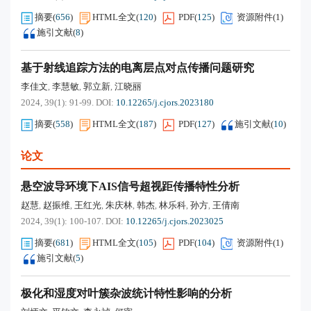
摘要
(
656
)
HTML全文
(
120
)
PDF
(
125
)
资源附件(
1
)
施引文献
(
8
)
基于射线追踪方法的电离层点对点传播问题研究
李佳文
李慧敏
郭立新
江晓丽
,
,
,
2024, 39(1): 91-99.
DOI:
10.12265/j.cjors.2023180
摘要
(
558
)
HTML全文
(
187
)
PDF
(
127
)
施引文献
(
10
)
论文
悬空波导环境下AIS信号超视距传播特性分析
赵慧
赵振维
王红光
朱庆林
韩杰
林乐科
孙方
王倩南
,
,
,
,
,
,
,
2024, 39(1): 100-107.
DOI:
10.12265/j.cjors.2023025
摘要
(
681
)
HTML全文
(
105
)
PDF
(
104
)
资源附件(
1
)
施引文献
(
5
)
极化和湿度对叶簇杂波统计特性影响的分析