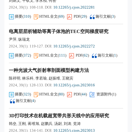
刘炳文
平钦文
李永祯
何密
,
,
,
2024, 39(1): 108-118.
DOI:
10.12265/j.cjors.2022281
摘要
(
310
)
HTML全文
(
69
)
PDF
(
29
)
施引文献
(
3
)
电离层层析辅助等离子体泡的TEC空间梯度研究
尹萍
纵瑞龙
,
2024, 39(1): 119-127.
DOI:
10.12265/j.cjors.2022272
摘要
(
372
)
HTML全文
(
111
)
PDF
(
62
)
施引文献
(
1
)
一种光波大气折射率剖面模型构建方法
陈祥明
林乐科
李若瑜
赵振维
王晓宾
,
,
,
,
2024, 39(1): 128-133.
DOI:
10.12265/j.cjors.2023016
摘要
(
323
)
HTML全文
(
80
)
PDF
(
44
)
资源附件(
1
)
施引文献
(
4
)
3D打印技术在机载超宽带共形天线中的应用研究
韩垒
王刚
蒋维旭
赵鹏兵
汤尉
刘涛
党涛
,
,
,
,
,
,
2024, 39(1): 134-141.
DOI:
10.12265/j.cjors.2023013