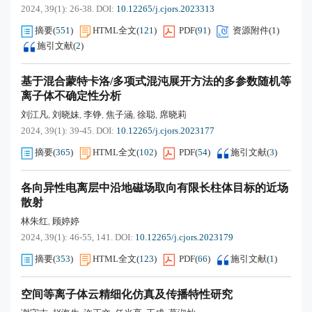
2024, 39(1): 26-38.
DOI:
10.12265/j.cjors.2023313
摘要
(
551
)
HTML全文
(
121
)
PDF
(
91
)
资源附件(
1
)
施引文献
(
2
)
基于混合蒙特卡洛/多项式混沌展开方法的多参数随机等
离子体不确定性分析
刘江凡
刘晓妹
李铮
焦子涵
徐聪
席晓莉
,
,
,
,
,
2024, 39(1): 39-45.
DOI:
10.12265/j.cjors.2023177
摘要
(
365
)
HTML全文
(
102
)
PDF
(
54
)
施引文献
(
3
)
各向异性电离层中沿地磁场取向有限长柱体目标的近场
散射
林朱红
顾婷婷
,
2024, 39(1): 46-55, 141.
DOI:
10.12265/j.cjors.2023179
摘要
(
353
)
HTML全文
(
123
)
PDF
(
66
)
施引文献
(
1
)
空间等离子体云精细化仿真及传播特性研究