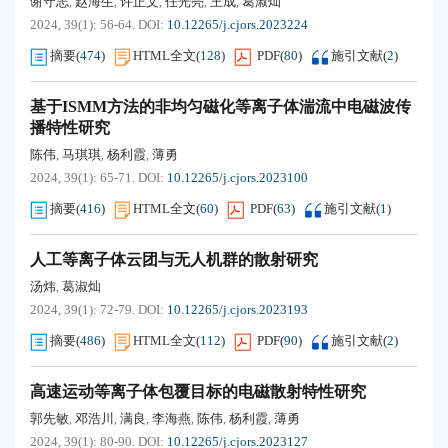
谢守志
赵海生
许正文
任光亮
王成
葛淑灿
,
,
,
,
,
2024, 39(1): 56-64.
DOI:
10.12265/j.cjors.2023224
摘要
(
474
)
HTML全文
(
128
)
PDF
(
80
)
施引文献
(
2
)
基于ISMM方法的非均匀磁化等离子体湍流中电磁波传
播特性研究
陈伟
马琪琪
杨利霞
薄勇
,
,
,
2024, 39(1): 65-71.
DOI:
10.12265/j.cjors.2023100
摘要
(
416
)
HTML全文
(
60
)
PDF
(
63
)
施引文献
(
1
)
人工等离子体云团与无人机群的散射研究
汤炜
葛淑灿
,
2024, 39(1): 72-79.
DOI:
10.12265/j.cjors.2023193
摘要
(
486
)
HTML全文
(
112
)
PDF
(
90
)
施引文献
(
2
)
高速运动等离子体包覆目标的电磁散射特性研究
郭先敏
邓浩川
满良
李海燕
陈伟
杨利霞
薄勇
,
,
,
,
,
,
2024, 39(1): 80-90.
DOI:
10.12265/j.cjors.2023127