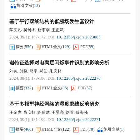
施引文献
(
13
)
基于平行双线结构的低频场发生器设计
陈亮凡
吴钟杰
赵李刚
王正斌
,
,
,
2024, 39(1): 167-172.
DOI:
10.12265/j.cjors.2023005
摘要
(
550
)
HTML全文
(
129
)
PDF
(
59
)
谱特征选择对电离层闪烁事件识别的影响分析
刘钝
於晓
熊雯
郝艺
朱庆林
,
,
,
,
2024, 39(1): 173-180.
DOI:
10.12265/j.cjors.2022276
摘要
(
322
)
HTML全文
(
85
)
PDF
(
57
)
基于多模型神经网络的湿度廓线反演研究
王金虎
肖安虹
陈后财
王昊亮
刘萱
蔡海强
,
,
,
,
,
2024, 39(1): 181-190.
DOI:
10.12265/j.cjors.2022271
摘要
(
466
)
HTML全文
(
122
)
PDF
(
70
)
施引文献
(
1
)