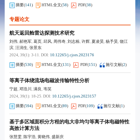
摘要
(
141
)
HTML全文
(
58
)
PDF
(
38
)
专题论文
航天返回舱雷达探测技术研究
刘伟
郝艳军
葛页
邱风
周伟奇
刘志栋
许辉
夏凌昊
杨予昊
饶江
,
,
,
,
,
,
,
,
,
滨
汪润生
张景东
,
,
2024, 39(1): 3-11.
DOI:
10.12265/j.cjors.2023176
摘要
(
530
)
HTML全文
(
131
)
PDF
(
151
)
施引文献
(
2
)
等离子体绕流场电磁波传输特性分析
宁超
邓浩川
满良
韦笑
,
,
,
2024, 39(1): 18-25.
DOI:
10.12265/j.cjors.2023157
摘要
(
594
)
HTML全文
(
89
)
PDF
(
109
)
施引文献
(
1
)
基于多区域面积分方程的电大非均匀等离子体电磁特性
高效计算方法
张慧雯
陈宇浩
黄晓伟
盛新庆
,
,
,