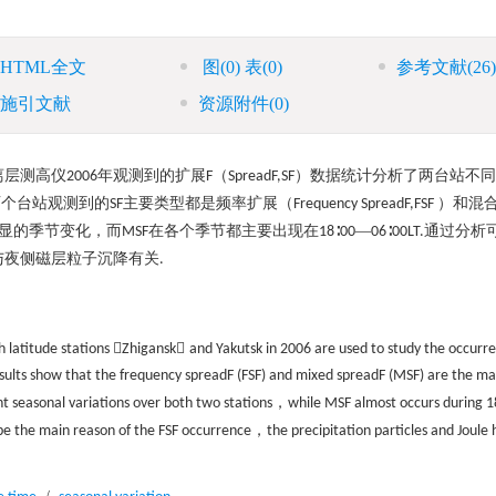
HTML全文
图
(0)
表
(0)
参考文献
(26)
施引文献
资源附件
(0)
离层测高仪
年观测到的扩展
（
）数据统计分析了两台站不同
2006
F
Spread
F,SF
两个台站观测到的
主要类型都是频率扩展（
）和混
SF
Frequency Spread
F,FSF
显的季节变化，而
在各个季节都主要出现在
∶
—
∶
通过分析
MSF
18
00
06
00LT.
与夜侧磁层粒子沉降有关
.


h latitude stations
Zhigansk
and Yakutsk in 2006 are used to study the occurr
results show that the frequency spread
F (FSF) and mixed spread
F (MSF) are the ma
，
t seasonal variations over both two stations
while MSF almost occurs during 1
，
 be the main reason of the FSF occurrence
the precipitation particles and Joule 