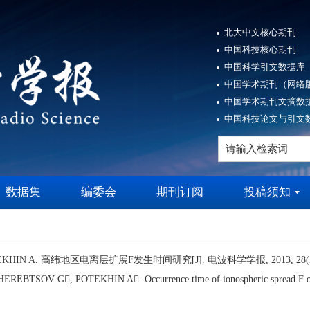
北大中文核心期刊
中国科技核心期刊
中国科学引文数据库（
中国学术期刊（网络版
中国学术期刊文摘数据
中国科技论文与引文数
数据集
编委会
期刊订阅
投稿须知
KHIN A.
高纬地区电离层扩展
F
发生时间研究
[J]. 电波科学学报, 2013, 28(3)
EBTSOV G, POTEKHIN A. Occurrence time of ionospheric spread F obser