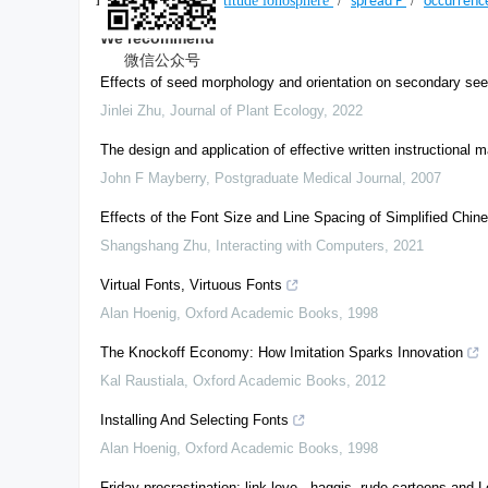
high latitude ionosphere
/
/
spread F
occurrenc
We recommend
微信公众号
Effects of seed morphology and orientation on secondary see
Jinlei Zhu
,
Journal of Plant Ecology
,
2022
The design and application of effective written instructional m
John F Mayberry
,
Postgraduate Medical Journal
,
2007
Effects of the Font Size and Line Spacing of Simplified Chi
Shangshang Zhu
,
Interacting with Computers
,
2021
Virtual Fonts, Virtuous Fonts
Alan Hoenig
,
Oxford Academic Books
,
1998
The Knockoff Economy: How Imitation Sparks Innovation
Kal Raustiala
,
Oxford Academic Books
,
2012
Installing And Selecting Fonts
Alan Hoenig
,
Oxford Academic Books
,
1998
Friday procrastination: link love - haggis, rude cartoons and 