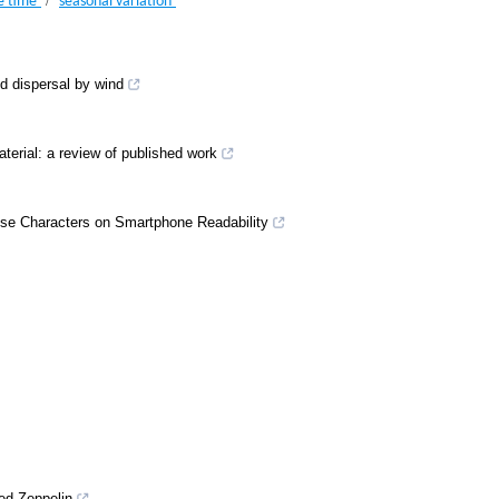
/
e time
seasonal variation
d dispersal by wind
aterial: a review of published work
nese Characters on Smartphone Readability
Led Zeppelin