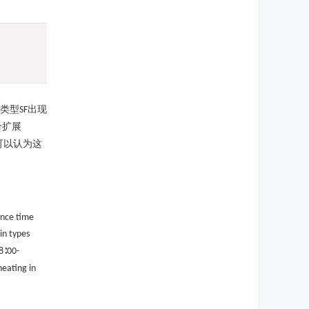
类型
出现
SF
合扩展
可以认为这
ence time
in types
∶
8
00-
heating in