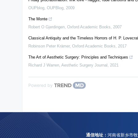
OUPblog
,
OUPBlog
,
2009
The Monte
Robert O Gjerdingen
,
Oxford Academic Books
,
2007
Classical Antiquity and the Timeless Horrors of H. P. Lovecra
Robinson Peter Krämer
,
Oxford Academic Books
,
2017
The Art of Aesthetic Surgery: Principles and Techniques
Richard J Warren
,
Aesthetic Surgery Journal
,
2021
Powered by
通信地址：
河南省新乡市牧野