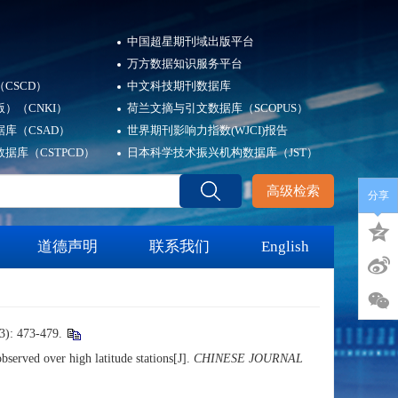
中国超星期刊域出版平台
万方数据知识服务平台
CSCD）
中文科技期刊数据库
）（CNKI）
荷兰文摘与引文数据库（SCOPUS）
库（CSAD）
世界期刊影响力指数(WJCI)报告
据库（CSTPCD）
日本科学技术振兴机构数据库（JST）
高级检索
分享
道德声明
联系我们
English
: 473-479.
ved over high latitude stations
[J].
CHINESE JOURNAL