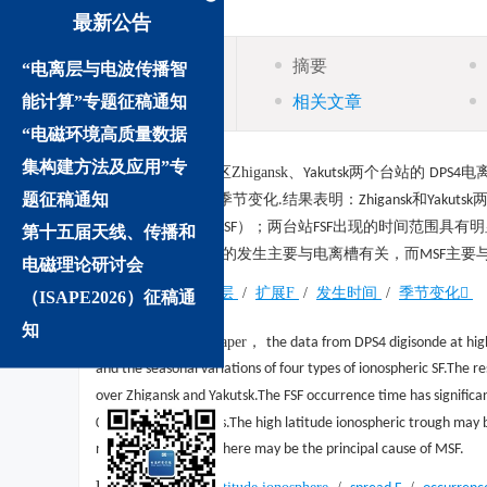
最新公告
摘要
“电离层与电波传播智
摘要
能计算”专题征稿通知
相关文章
“电磁环境高质量数据
集构建方法及应用”专
摘要:
利用高纬地区
Zhigansk
、
两个台站的
电
Yakutsk
DPS
4
题征稿通知
的地方时分布及其季节变化
结果表明：
和
.
Zhigansk
Yakutsk
（
）；两台站
出现的时间范围具有明
Mixed Spread
F, MSF
FSF
第十五届天线、传播和
两个高纬度地区
的发生主要与电离槽有关，而
主要
FSF
MSF
电磁理论研讨会
关键词:
高纬电离层
/
扩展F
/
发生时间
/
季节变化
（ISAPE2026）征稿通
知
Abstract:
In this paper
，
the data from DPS
4 digisonde at hig
and the seasonal variations of four types of ionospheric SF.The 
over Zhigansk and Yakutsk.The FSF occurrence time has significan
∶
06
00LT in all seasons.The high latitude ionospheric trough may
night
side magnetosphere may be the principal cause of MSF.
Keywords: