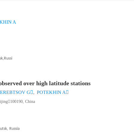
KHIN A
,
sk
Russi
bserved over high latitude stations
EREBTSOV G
,
POTEKHIN A
ijing100190, China
,
utsk
Russia