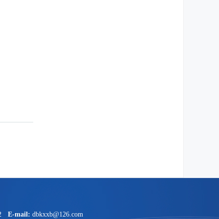
2
E-mail:
dbkxxb@126.com