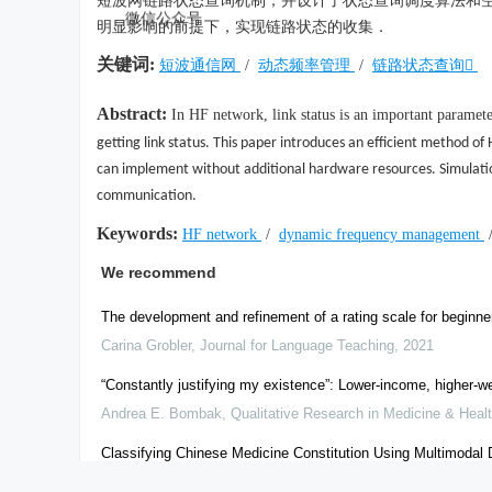
短波网链路状态查询机制，并设计了状态查询调度算法和
微信公众号
明显影响的前提下，实现链路状态的收集．
关键词:
短波通信网
/
动态频率管理
/
链路状态查询

Abstract:
In HF network, link status is an important parame
getting link status. This paper introduces an efficient method of
can implement without additional hardware resources. Simulation 
communication.
Keywords:
HF network
/
dynamic frequency management
We recommend
The development and refinement of a rating scale for beginner
Carina Grobler
,
Journal for Language Teaching
,
2021
“Constantly justifying my existence”: Lower-income, higher-
Andrea E. Bombak
,
Qualitative Research in Medicine & Heal
Classifying Chinese Medicine Constitution Using Multimodal
Tian-yu Gu
,
Chinese Journal of Integrative Medicine
,
2022