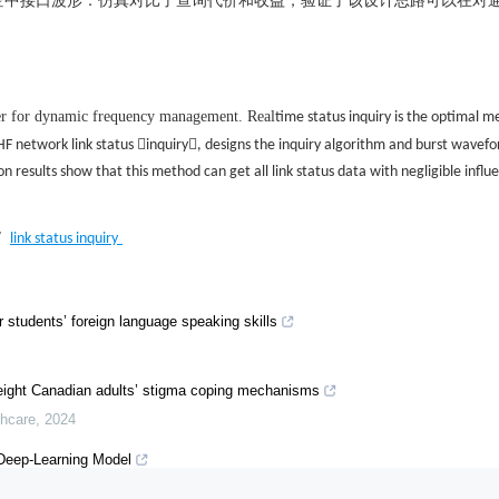
空中接口波形．仿真对比了查询代价和收益，验证了该设计思路可以在对
ter for dynamic frequency management. Real
time status inquiry is the optimal m


 HF network link status
inquiry
, designs the inquiry algorithm and burst wavef
results show that this method can get all link status data with negligible influ
/
link status inquiry
 students’ foreign language speaking skills
weight Canadian adults’ stigma coping mechanisms
thcare
,
2024
 Deep-Learning Model