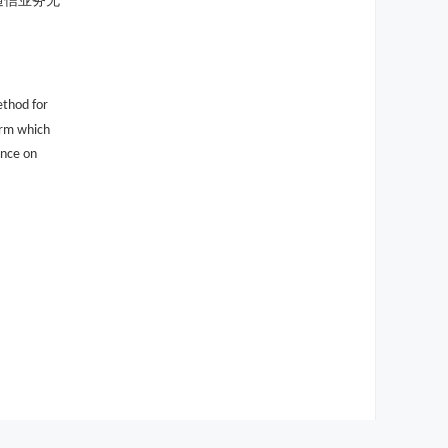
通信业务无
ethod for
orm which
ence on