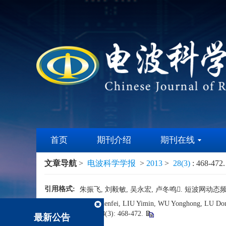
首页
期刊介绍
期刊在线
文章导航
>
电波科学学报
>
2013
>
28(3)
: 468-472.
引用格式:
朱振飞, 刘毅敏, 吴永宏, 卢冬鸣.
短波网动态
Reference
ZHU Zhenfei, LIU Yimin, WU Yonghong, LU Dongm
format:
2013, 28(3): 468-472.
最新公告