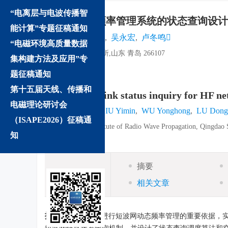
“电离层与电波传播智
短波网动态频率管理系统的状态查询设计
能计算”专题征稿通知
朱振飞
,
刘毅敏
,
吴永宏
,
卢冬鸣
“电磁环境高质量数据
中国电波传播研究所,山东
青岛
266107
集构建方法及应用”专
详细信息
题征稿通知
第十五届天线、传播和
A method of link status inquiry for HF
电磁理论研讨会
ZHU Zhenfei
,
LIU Yimin
,
WU Yonghong
,
LU Dong
（ISAPE2026）征稿通
China Research Institute of Radio Wave Propagation, Qingdao
知
摘要
摘要
相关文章
摘要:
链路状态是进行短波网动态频率管理的重要依据，