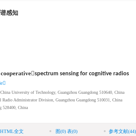
谱感知
 cooperative

spectrum sensing for cognitive radios
ie
th China University of Technology, Guangzhou Guangdong 510640, China
 Radio Administrator Division, Guangzhou Guangdong 510031, China
g 528400, China
HTML全文
图
(0)
表
(0)
参考文献
(44)