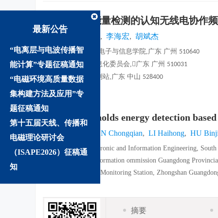
基于双门限能量检测的认知无线电
协作频
最新公告
刘仕奇
,
陈崇谦
,
李海宏
,
胡斌杰
“电离层与电波传播智
1.
华南理工大学电子与信息学院,广东 广州
510640
能计算”专题征稿通知
广东省经济和信息化委员会,广东 广州
2.
510031
中山市无线电监测站,广东 中山
3.
528400
“电磁环境高质量数据
集构建方法及应用”专
详细信息
题征稿通知
Double thresholds energy detection based
第十五届天线、传播和
LIU Shiqi
,
CHEN Chongqian
,
LI Haihong
,
HU Binj
电磁理论研讨会
1.
School of Electronic and Information Engineering, Sou
（ISAPE2026）征稿通
2.Economic and Information ommission Guangdong Provincial
知
3.Zhongshan Radio Monitoring Station, Zhongshan Guangdon
摘要