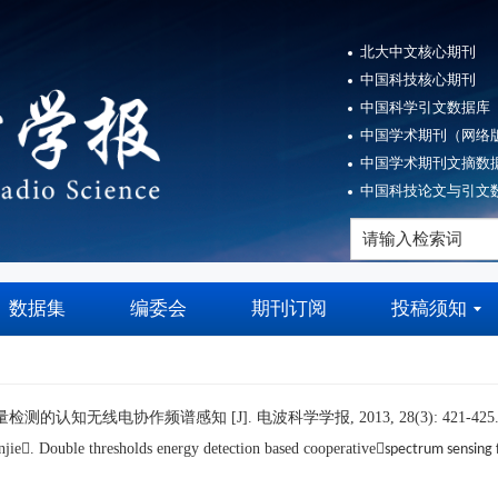
北大中文核心期刊
中国科技核心期刊
中国科学引文数据库（
中国学术期刊（网络版
中国学术期刊文摘数据
中国科技论文与引文数
数据集
编委会
期刊订阅
投稿须知
量检测的认知无线电
协作频谱感知
[J]. 电波科学学报, 2013, 28(3): 421-425
e. Double thresholds energy detection based cooperative

spectrum sensing f