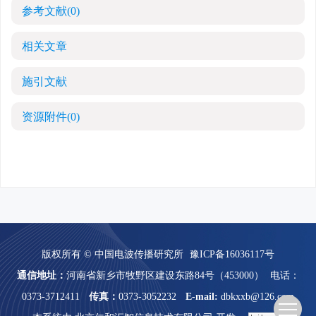
参考文献
(0)
相关文章
施引文献
资源附件
(0)
版权所有 © 中国电波传播研究所
豫ICP备16036117号
通信地址：
河南省新乡市牧野区建设东路84号（453000）
电话：
0373-3712411
传真：
0373-3052232
E-mail:
dbkxxb@126.com