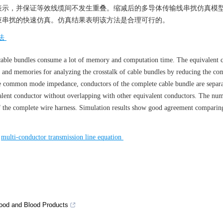
表示，并保证等效线缆间不发生重叠。缩减后的多导体传输线串扰仿真模
束串扰的快速仿真。仿真结果表明该方法是合理可行的。
法
 cable bundles consume a lot of memory and computation time. The equivalent 
 and memories for analyzing the crosstalk of cable bundles by reducing the co
he common mode impedance, conductors of the complete cable bundle are separa
valent conductor without overlapping with other equivalent conductors. The nu
 of the complete wire harness. Simulation results show good agreement comparin
/
multi-conductor transmission line equation
Blood and Blood Products