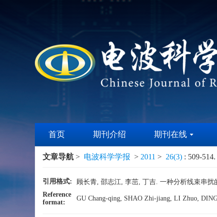
首页
期刊介绍
期刊在线
文章导航
>
电波科学学报
>
2011
>
26(3)
: 509-514.
引用格式:
顾长青, 邵志江, 李茁, 丁吉. 一种分析线束串扰的等效方法
Reference
GU Chang-qing, SHAO Zhi-jiang, LI Zhuo, DING Ji
format: