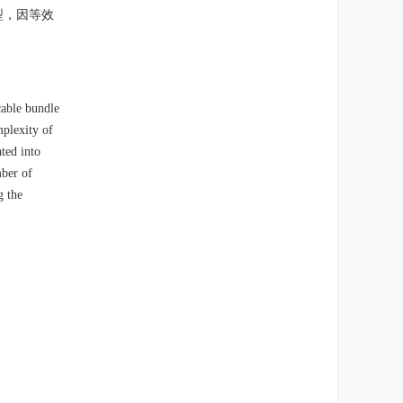
型，因等效
cable bundle
mplexity of
ted into
mber of
g the