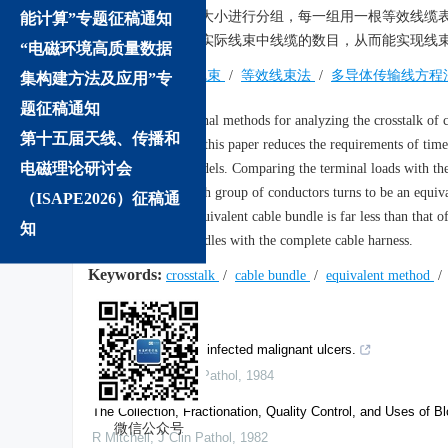
线束端接阻抗相对大小进行分组，每一组用一根等效线缆
能计算”专题征稿通知
线束的数目远少于实际线束中线缆的数目，从而能实现线
“电磁环境高质量数据
关键词:
串扰
/
线束
/
等效线束法
/
多导体传输线方程
集构建方法及应用”专
题征稿通知
Abstract:
Traditional methods for analyzing the crosstalk of
第十五届天线、传播和
method proposed in this paper reduces the requirements of time
电磁理论研讨会
the cable bundle models. Comparing the terminal loads with t
four groups, and each group of conductors turns to be an equi
（ISAPE2026）征稿通
conductors of the equivalent cable bundle is far less than that
知
equivalent cable bundles with the complete cable harness.
Keywords:
crosstalk
/
cable bundle
/
equivalent method
We recommend
The bacteriology of infected malignant ulcers.
V O Rotimi
,
J Clin Pathol
,
1984
The Collection, Fractionation, Quality Control, and Uses of 
微信公众号
R Mitchell
,
J Clin Pathol
,
1982