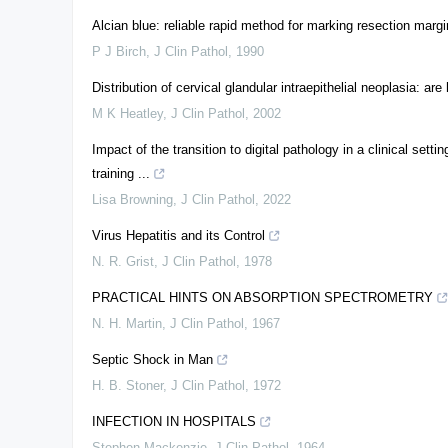
Alcian blue: reliable rapid method for marking resection margi
P J Birch
,
J Clin Pathol
,
1990
Distribution of cervical glandular intraepithelial neoplasia:
M K Heatley
,
J Clin Pathol
,
2002
Impact of the transition to digital pathology in a clinical set
training ...
Lisa Browning
,
J Clin Pathol
,
2022
Virus Hepatitis and its Control
N. R. Grist
,
J Clin Pathol
,
1978
PRACTICAL HINTS ON ABSORPTION SPECTROMETRY
N. H. Martin
,
J Clin Pathol
,
1967
Septic Shock in Man
H. B. Stoner
,
J Clin Pathol
,
1972
INFECTION IN HOSPITALS
Stephen Mackenzie
,
J Clin Pathol
,
1964