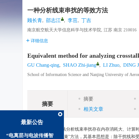
一种分析线束串扰的等效方法
顾长青
,
邵志江
,
李茁
,
丁吉
南京航空航天大学信息科学与技术学院, 江苏 南京 210016
详细信息
Equivalent method for analyzing crosstal
GU Chang-qing
,
SHAO Zhi-jiang
,
LI Zhuo
,
DING J
School of Information Science and Nanjing University of Aero
摘要
摘要
相关文章
最新公告
摘要:
使用传统方法分析线束串扰存在内存消耗大、计算
“电离层与电波传播智
线束串扰的"等效线束"方法，其基本思想是：除干扰线和