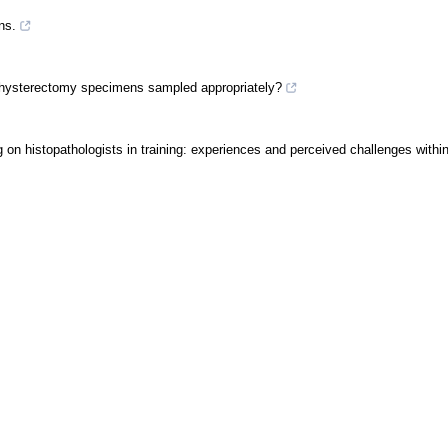
ns.
 are hysterectomy specimens sampled appropriately?
ting on histopathologists in training: experiences and perceived challenges with