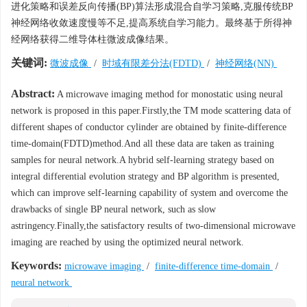
进化策略和误差反向传播(BP)算法形成混合自学习策略,克服传统BP
神经网络收敛速度慢等不足,提高系统自学习能力。最终基于所得神
经网络获得二维导体柱微波成像结果。
关键词:
微波成像
/
时域有限差分法(FDTD)
/
神经网络(NN)
Abstract:
A microwave imaging method for monostatic using neural
network is proposed in this paper.Firstly,the TM mode scattering data of
different shapes of conductor cylinder are obtained by finite-difference
time-domain(FDTD)method.And all these data are taken as training
samples for neural network.A hybrid self-learning strategy based on
integral differential evolution strategy and BP algorithm is presented,
which can improve self-learning capability of system and overcome the
drawbacks of single BP neural network, such as slow
astringency.Finally,the satisfactory results of two-dimensional microwave
imaging are reached by using the optimized neural network.
Keywords:
microwave imaging
/
finite-difference time-domain
/
neural network