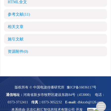
HTML全文
参考文献
(11)
相关文章
施引文献
资源附件
(0)
版权所有 © 中国电波传播研究所
豫ICP备16036117号
通信地址：
河南省新乡市牧野区建设东路84号（453000）
电话：
0373-3712411
传真：
0373-3052232
E-mail:
dbkxxb@126.com
本系统由
北京仁和汇智信息技术有限公司
开发