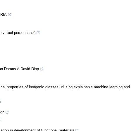
SRIA
 virtuel personnalisé
tran Damas à David Diop
ical properties of inorganic glasses utilizing explainable machine learning and
5
ign
4
ation in development of functional materials