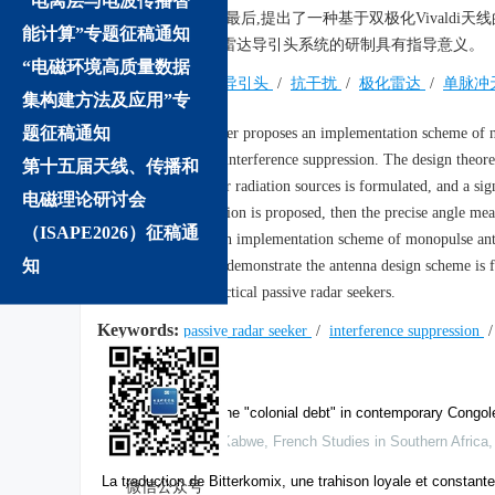
“电离层与电波传播智
的精确测角与跟踪;最后,提出了一种基于双极化Vivald
能计算”专题征稿通知
的研究成果对实际雷达导引头系统的研制具有指导意义。
“电磁环境高质量数据
关键词:
被动雷达导引头
/
抗干扰
/
极化雷达
/
单脉冲
集构建方法及应用”专
Abstract:
题征稿通知
This paper proposes an implementation scheme of ne
target detection and interference suppression. The design theor
第十五届天线、传播和
signal model of radar radiation sources is formulated, and a si
电磁理论研讨会
polarization recognition is proposed, then the precise angle me
（ISAPE2026）征稿通
technique. Finally, an implementation scheme of monopulse ante
知
experimental results demonstrate the antenna design scheme is f
developments of practical passive radar seekers.
Keywords:
passive radar seeker
/
interference suppression
We recommend
The philosophy of the "colonial debt" in contemporary Congol
Desire Kazadi Wa Kabwe
,
French Studies in Southern Africa
La traduction de Bitterkomix, une trahison loyale et constante
微信公众号