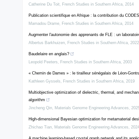
Catherine Du Toit
,
French Studies in Southern Africa
,
2014
Publication scientifique en Afrique : la contribution du CODE
Mamadou Drame
,
French Studies in Southern Africa
,
2014
Augmenter l'autonomie des apprenants de FLE : un laboratoire
Albertus Barkhuizen
,
French Studies in Southern Africa
,
2022
Baudelaire en anglais?
Leopold Peeters
,
French Studies in Southern Africa
,
2003
« Chemin de Dames » : le tirailleur sénégalais de Léon-Gon
Kathleen Gyssels
,
French Studies in Southern Africa
,
2019
Multiobjective optimization of dielectric, thermal, and mechan
algorithm
Jincheng Qin
,
Materials Genome Engineering Advances
,
202
High-dimensional Bayesian optimization for metamaterial des
Zhichao Tian
,
Materials Genome Engineering Advances
,
202
A machine learning-based crystal graph network and its applic