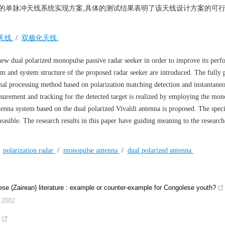
i天线的单脉冲天线系统实现方案,具体的测试结果表明了该天线设计方案的可
天线
/
双极化天线
w dual polarized monopulse passive radar seeker in order to improve its perf
em and system structure of the proposed radar seeker are introduced. The fully 
gnal processing method based on polarization matching detection and instantane
asurement and tracking for the detected target is realized by employing the mon
nna system based on the dual polarized Vivaldi antenna is proposed. The speci
easible. The research results in this paper have guiding meaning to the researc
/
polarization radar
/
monopulse antenna
/
dual polarized antenna
ese (Zairean) literature : example or counter-example for Congolese youth?
,
2002