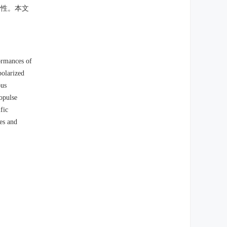
行性。本文
ormances of
polarized
ous
opulse
fic
hes and