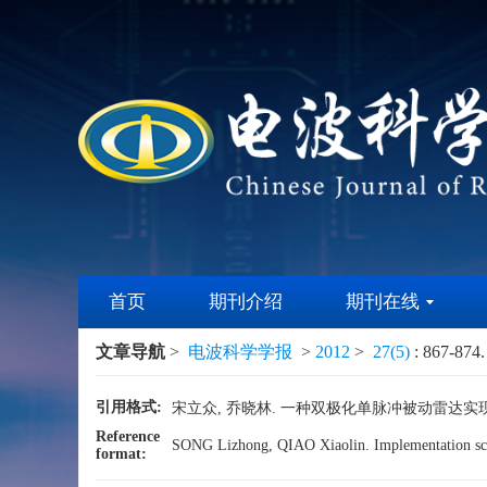
首页
期刊介绍
期刊在线
文章导航
>
电波科学学报
>
2012
>
27(5)
: 867-874.
引用格式:
宋立众, 乔晓林. 一种双极化单脉冲被动雷达实现方案[J].
Reference
SONG Lizhong, QIAO Xiaolin. Implementation sche
format: