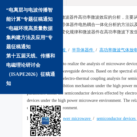
“电离层与电波传播智
摘要:
为了实现对微波器件高功率微波效应的分析，主要
能计算”专题征稿通知
尺度到纳米尺度半导体器件电热耦合一体化分析的方法以及
“电磁环境高质量数据
生的电热参数分布变化规律和微波器件在高功率微波下发
集构建方法及应用”专
计提供理论指导.
题征稿通知
关键词:
高功率微波
/
半导体器件
/
高功率微波气体放
第十五届天线、传播和
Abstract:
In order to realize the analysis of microwave devi
电磁理论研讨会
different scales and waveguide devices. Based on the spectra
（ISAPE2026）征稿通
the investigations of electro-thermal coupling analysis for semi
知
discharge and its inhibition mechanism under the high power mi
parameters inside the semiconductor devices effected by electr
devices under the high power microwave environment. The relat
electromagnetic environment.
Keywords:
high power microwave
/
semiconductor devices
We recommend