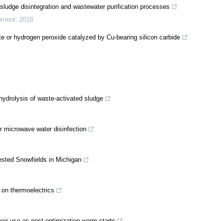
sludge disintegration and wastewater purification processes
opment
,
2018
e or hydrogen peroxide catalyzed by Cu-bearing silicon carbide
 hydrolysis of waste-activated sludge
r microwave water disinfection
sted Snowfields in Michigan
s on thermoelectrics
eir use as post-optimization warm starts