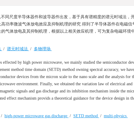
从不同尺度半导体器件和波导器件出发，基于具有谱精度的谱元时域法，
高功率微波气体放电效应及抑制机理的研究.得到了半导体器件在电磁信
生的气体放电及其抑制机理，根据以上相关效应机理，可为复杂电磁环境
电
/
谱元时域法
/
多物理场
ces effected by high power microwave, we mainly studied the semiconductor dev
l element method time domain (SETD) method owning spectral accuracy, we hav
conductor devices from the micron scale to the nano scale and the analysis for t
crowave environment. Finally, we obtained the variation law of electrical and
omagnetic signals and gas discharge and its inhibition mechanism inside the mi
ed effect mechanism provids a theoretical guidance for the device design in t
/
high-power microwave gas discharge
/
SETD method
/
multi-physics