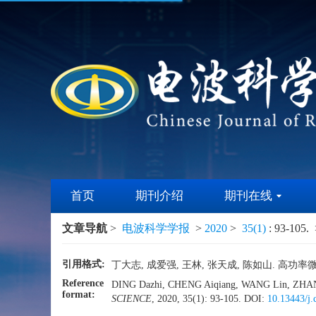
首页
期刊介绍
期刊在线
文章导航
>
电波科学学报
>
2020
>
35(1)
: 93-105.
>
引用格式:
丁大志, 成爱强, 王林, 张天成, 陈如山. 高功率微波
Reference
DING Dazhi, CHENG Aiqiang, WANG Lin, ZHANG T
format:
SCIENCE
, 2020, 35(1): 93-105.
DOI:
10.13443/j.