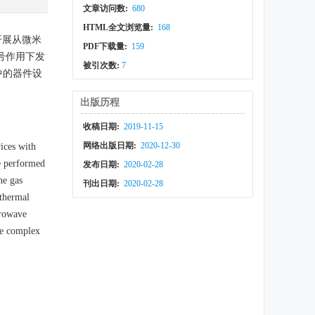
文章访问数:
680
HTML全文浏览量:
168
开展从微米
PDF下载量:
159
号作用下发
被引次数:
7
中的器件设
出版历程
收稿日期:
2019-11-15
网络出版日期:
2020-12-30
ices with
e performed
发布日期:
2020-02-28
he gas
刊出日期:
2020-02-28
 thermal
crowave
he complex