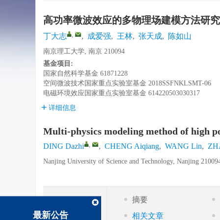
高功率微波效应的多物理场建模方法研究
,
丁大志
,
成爱强
,
王林
,
张天成
,
陈如山
南京理工大学, 南京 210094
基金项目:
国家自然科学基金
61871228
空间微波技术国家重点实验室基金
2018SSFNKLSMT-06
电磁环境效应国家重点实验室基金
614220503030317
详细信息
Multi-physics modeling method of high p
,
DING Dazhi
,
CHENG Aiqiang
,
WANG Lin
,
ZH
Nanjing University of Science and Technology, Nanjing 21009
摘要
摘要
最新公告
相关文章