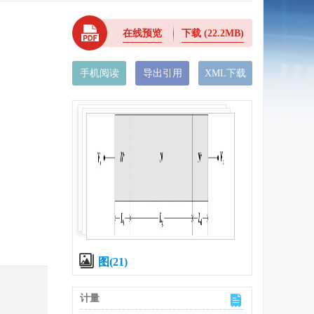
在线预览
下载
(22.2MB)
手机阅读
导出引用
XML下载
图(21)
计量