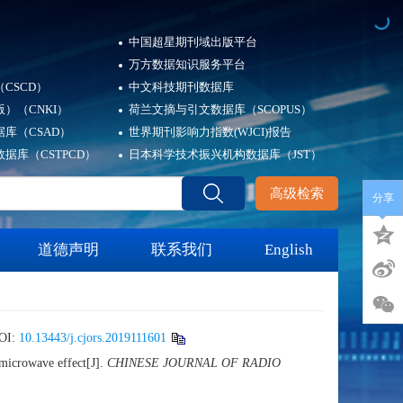
中国超星期刊域出版平台
万方数据知识服务平台
CSCD）
中文科技期刊数据库
）（CNKI）
荷兰文摘与引文数据库（SCOPUS）
库（CSAD）
世界期刊影响力指数(WJCI)报告
据库（CSTPCD）
日本科学技术振兴机构数据库（JST）
高级检索
分享
道德声明
联系我们
English
OI:
10.13443/j.cjors.2019111601
icrowave effect[J].
CHINESE JOURNAL OF RADIO