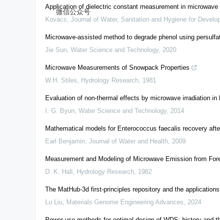
Application of dielectric constant measurement in microwave 
微信公众号
Kovács
,
Journal of Water, Sanitation and Hygiene for Devel
Microwave-assisted method to degrade phenol using persulfat
Jie Sun
,
Water Science and Technology
,
2020
Microwave Measurements of Snowpack Properties
W.H. Stiles
,
Hydrology Research
,
1981
Evaluation of non-thermal effects by microwave irradiation in
I. G. Byun
,
Water Science and Technology
,
2014
Mathematical models for Enterococcus faecalis recovery afte
Earl Benjamin
,
Journal of Water and Health
,
2009
Measurement and Modeling of Microwave Emission from Fore
D. K. Hall
,
Hydrology Research
,
1982
The MatHub-3d first-principles repository and the application
Lu Liu
,
Materials Genome Engineering Advances
,
2024
Power use methods for optimal design of WDS: history and th