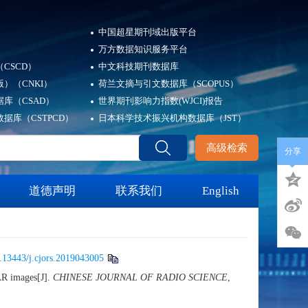
中国超星期刊域出版平台
万方数据知识服务平台
CSCD）
中文科技期刊数据库
）（CNKI）
荷兰文摘与引文数据库（SCOPUS）
库（CSAD）
世界期刊影响力指数(WJCI)报告
据库（CSTPCD）
日本科学技术振兴机构数据库（JST）
高级检索
分享
道德声明
联系我们
English
.13443/j.cjors.2019043005
AR images[J].
CHINESE JOURNAL OF RADIO SCIENCE
,