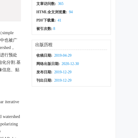
文章访问数:
365
HTML全文浏览量:
94
PDF下载量:
41
被引次数:
8
mple
）图像中也被广
出版历程
shed，
C进行预处
收稿日期:
2019-04-29
初始化分割.基
网络出版日期:
2020-12-30
像信息、贴
发布日期:
2019-12-29
刊出日期:
2019-12-29
r iterative
ed watershed
 polarizing
e