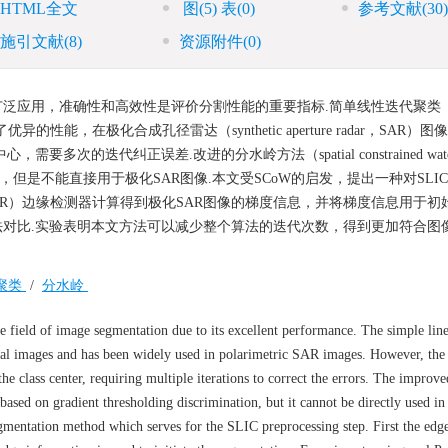
HTML全文
图
(5)
表
(0)
参考文献
(30)
施引文献
(8)
资源附件
(0)
应用，准确性和高效性是评价分割性能的重要指标.简单线性迭代聚类（si
上表现出了优异的性能，在极化合成孔径雷达（synthetic aperture radar，SAR
的迭代纠正误差.改进的分水岭方法（spatial constrained water
但是不能直接用于极化SAR图像.本文受SCoW的启发，提出一种对SLI
 rate，CFAR）边缘检测器计算得到极化SAR图像的梯度信息，并将梯度信息用于
法对比.实验表明本文方法可以减少整个算法的迭代次数，得到更加符合图
聚类
/
分水岭
 field of image segmentation due to its excellent performance. The simple linea
cal images and has been widely used in polarimetric SAR images. However, the
the class center, requiring multiple iterations to correct the errors. The improv
sed on gradient thresholding discrimination, but it cannot be directly used in
mentation method which serves for the SLIC preprocessing step. First the edg