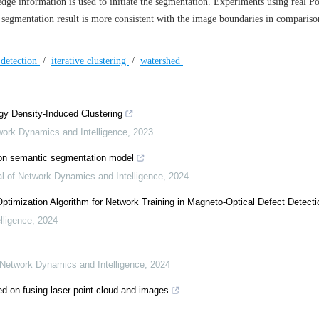
edge information is used to initiate the segmentation. Experiments using real 
 segmentation result is more consistent with the image boundaries in compariso
 detection
/
iterative clustering
/
watershed
y Density-Induced Clustering
twork Dynamics and Intelligence
,
2023
 on semantic segmentation model
nal of Network Dynamics and Intelligence
,
2024
ptimization Algorithm for Network Training in Magneto-Optical Defect Detecti
lligence
,
2024
f Network Dynamics and Intelligence
,
2024
ed on fusing laser point cloud and images