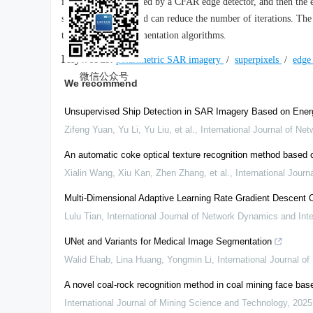
information is detected by a CFAR edge detector, and then the 
show that this method can reduce the number of iterations. The
three superpixel segmentation algorithms.
Keywords:
polarimetric SAR imagery
/
superpixels
/
edge
微信公众号
We recommend
Unsupervised Ship Detection in SAR Imagery Based on Energ
Zifeng Yuan, Yu Li, Yu Liu, et al.
,
International Journal of Ne
An automatic coke optical texture recognition method based
Xialin Wang, Xiu Kan, Zhen Zhang, et al.
,
International Jour
Multi-Dimensional Adaptive Learning Rate Gradient Descent O
Lulu Tian
,
International Journal of Network Dynamics and Inte
UNet and Variants for Medical Image Segmentation
Walid Ehab, Lina Huang, Yongmin Li
,
International Journal o
A novel coal-rock recognition method in coal mining face bas
International Journal of Mining Science and Technology
,
2025