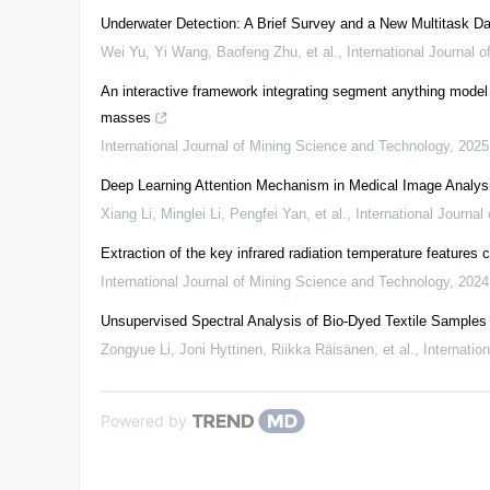
Underwater Detection: A Brief Survey and a New Multitask Da
Wei Yu, Yi Wang, Baofeng Zhu, et al.
,
International Journal 
An interactive framework integrating segment anything model a
masses
International Journal of Mining Science and Technology
,
2025
Deep Learning Attention Mechanism in Medical Image Analys
Xiang Li, Minglei Li, Pengfei Yan, et al.
,
International Journa
Extraction of the key infrared radiation temperature features
International Journal of Mining Science and Technology
,
2024
Unsupervised Spectral Analysis of Bio-Dyed Textile Samples
Zongyue Li, Joni Hyttinen, Riikka Räisänen, et al.
,
Internatio
Powered by