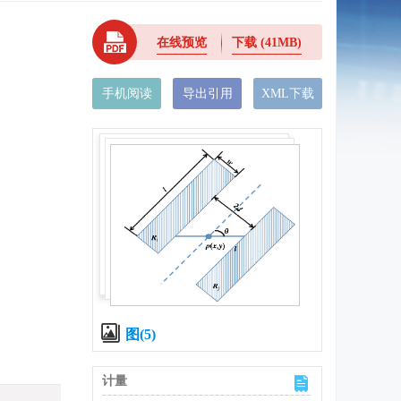
在线预览
下载
(41MB)
手机阅读
导出引用
XML下载
图(5)
计量