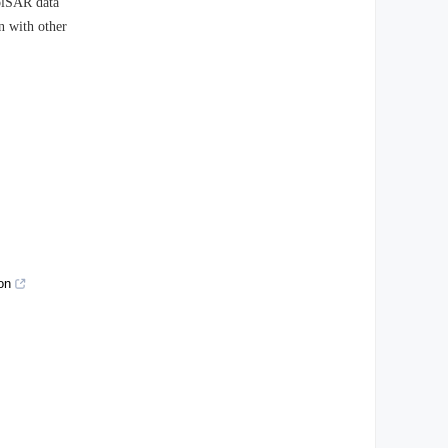
PolSAR data
n with other
on