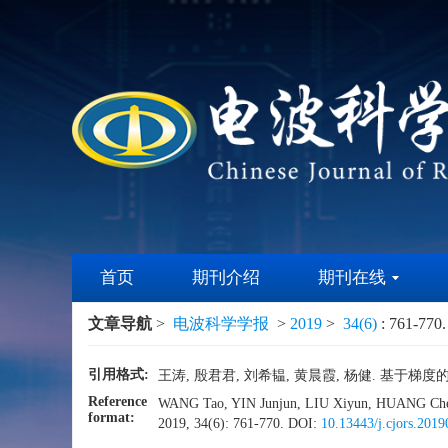
首页
期刊介绍
期刊在线
文章导航
>
电波科学学报
>
2019
>
34(6)
: 761-770.
引用格式:
王涛, 殷君君, 刘希韫, 黄晨霞, 杨健. 基于梯度的极化S
Reference
WANG Tao, YIN Junjun, LIU Xiyun, HUANG Chenxi
format:
2019, 34(6): 761-770.
DOI:
10.13443/j.cjors.201