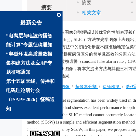
摘要
摘要
相关文章
最新公告
摘要:
超像素分割在图像分割领域以其优异的性能表现被广泛
“电离层与电波传播智
linear iterative clustering，SLIC）方法在光学图像
能计算”专题征稿通知
泛应用，然而SLIC方法中的初始化步骤不能准确地定位类中心，需要多次
“电磁环境高质量数据
SCoW）是一种基于梯度阈值区分的简单且高效的分割方法，
理的分割方法，通过横虚警（constant false alarm
集构建方法及应用”专
于两幅实测极化SAR图像，将本文提出方法与其他三种方
题征稿通知
合图像边界的分割结果.
第十五届天线、传播和
关键词:
极化SAR图像
/
超像素分割
/
边缘检测
/
迭代
电磁理论研讨会
（ISAPE2026）征稿通
Abstract:
Superpixel segmentation has been widely used in the
clustering (SLIC) method shows excellent performance in opti
知
initialization step of the SLIC method cannot accurately locate 
method (SCoW) is a simple and efficient segmentation method ba
SAR images. Inspired by SCoW, in this paper, we propose a seg