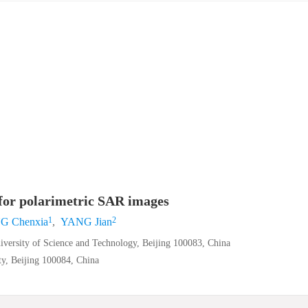
for polarimetric SAR images
1
2
 Chenxia
,
YANG Jian
ersity of Science and Technology, Beijing 100083, China
ty, Beijing 100084, China