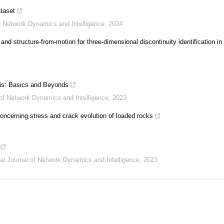
taset
of Network Dynamics and Intelligence
,
2024
nd structure-from-motion for three-dimensional discontinuity identification in
is: Basics and Beyonds
l of Network Dynamics and Intelligence
,
2023
 concerning stress and crack evolution of loaded rocks
nal Journal of Network Dynamics and Intelligence
,
2023