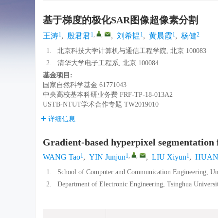
基于梯度的极化SAR图像超像素分割
1
1
,
,
1
1
2
王涛
,
殷君君
,
刘希韫
,
黄晨霞
,
杨健
1.
北京科技大学计算机与通信工程学院, 北京 100083
2.
清华大学电子工程系, 北京 100084
基金项目:
国家自然科学基金
61771043
中央高校基本科研业务费
FRF-TP-18-013A2
USTB-NTUT学术合作专题
TW2019010
详细信息
Gradient-based hyperpixel segmentation 
1
1
,
,
1
WANG Tao
,
YIN Junjun
,
LIU Xiyun
,
HUANG
1.
School of Computer and Communication Engineering, Univ
2.
Department of Electronic Engineering, Tsinghua Universi