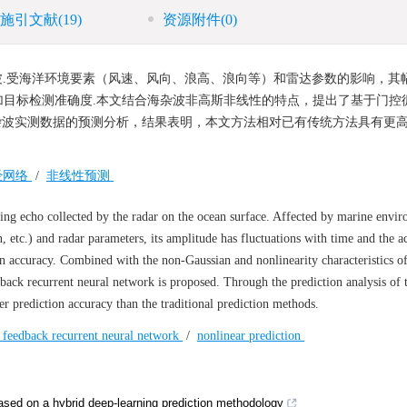
施引文献
(19)
资源附件
(0)
.受海洋环境要素（风速、风向、浪高、浪向等）和雷达参数的影响，其
目标检测准确度.本文结合海杂波非高斯非线性的特点，提出了基于门控
海杂波实测数据的预测分析，结果表明，本文方法相对已有传统方法具有更
经网络
/
非线性预测
ering echo collected by the radar on the ocean surface. Affected by marine envi
, etc.) and radar parameters, its amplitude has fluctuations with time and the a
ion accuracy. Combined with the non-Gaussian and nonlinearity characteristics of 
back recurrent neural network is proposed. Through the prediction analysis of 
er prediction accuracy than the traditional prediction methods.
 feedback recurrent neural network
/
nonlinear prediction
based on a hybrid deep-learning prediction methodology