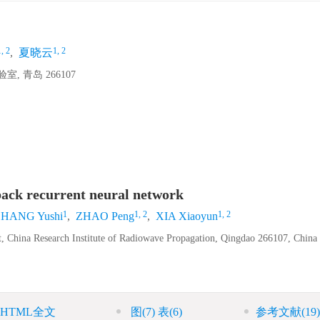
1, 2
1, 2
,
夏晓云
青岛 266107
dback recurrent neural network
1
1, 2
1, 2
HANG Yushi
,
ZHAO Peng
,
XIA Xiaoyun
, China Research Institute of Radiowave Propagation, Qingdao 266107, China
HTML全文
图
(7)
表
(6)
参考文献
(19)