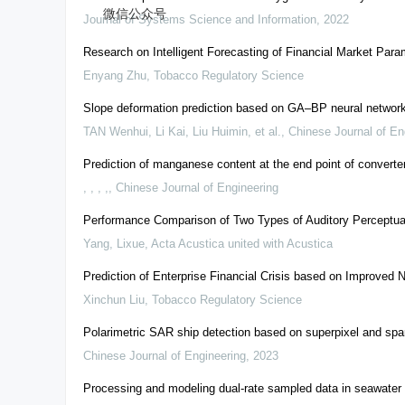
微信公众号
Journal of Systems Science and Information
,
2022
Research on Intelligent Forecasting of Financial Market Pa
Enyang Zhu
,
Tobacco Regulatory Science
Slope deformation prediction based on GA–BP neural networ
TAN Wenhui, Li Kai, Liu Huimin, et al.
,
Chinese Journal of En
Prediction of manganese content at the end point of conve
, , , ,
,
Chinese Journal of Engineering
Performance Comparison of Two Types of Auditory Perceptual
Yang, Lixue
,
Acta Acustica united with Acustica
Prediction of Enterprise Financial Crisis based on Improved 
Xinchun Liu
,
Tobacco Regulatory Science
Polarimetric SAR ship detection based on superpixel and spa
Chinese Journal of Engineering
,
2023
Processing and modeling dual-rate sampled data in seawater c