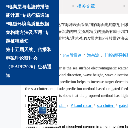
摘要
相关文章
“电离层与电波传播智
能计算”专题征稿通知
“电磁环境高质量数据
摘要:
海杂波是雷达在海洋表面采集到的海面电磁散射回波
具有随机起伏性，海杂波的幅度预测精度的提高有助于增加
集构建方法及应用”专
络的海杂波幅度预测方法.通过对IPIX雷达和P波段雷达
题征稿通知
度.
第十五届天线、传播和
关键词:
IPIX雷达
/
P波段雷达
/
海杂波
/
门控循环神
电磁理论研讨会
（ISAPE2026）征稿通
Abstract:
Sea clutter is the sea surface electromagnetic scatt
知
factors(wind speed, wind direction, wave height, wave direction
sea clutter amplitude prediction helps to increase target detect
the sea clutter amplitude prediction method based on gated feed
clutter data, the results show that the proposed method has high
Keywords:
IPIX radar
/
P-band radar
/
sea clutter
/
gated
We recommend
Short-term prediction of dissolved oxygen in a river system 