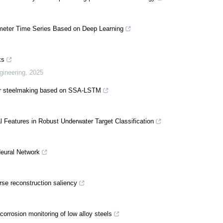
rameter Time Series Based on Deep Learning
ks
gineering
,
2025
rter steelmaking based on SSA-LSTM
 Features in Robust Underwater Target Classification
Neural Network
rse reconstruction saliency
orrosion monitoring of low alloy steels