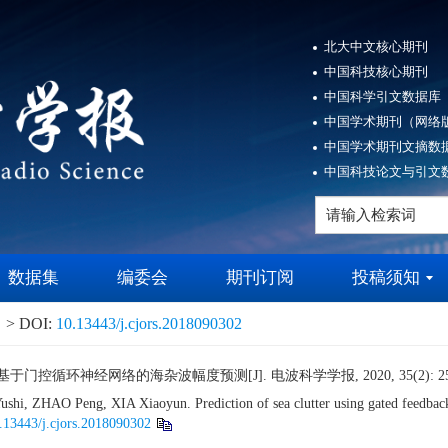
北大中文核心期刊
中国科技核心期刊
中国科学引文数据库（
中国学术期刊（网络版
中国学术期刊文摘数据
中国科技论文与引文数
数据集
编委会
期刊订阅
投稿须知
> DOI:
10.13443/j.cjors.2018090302
于门控循环神经网络的海杂波幅度预测[J]. 电波科学学报, 2020, 35(2): 257
, ZHAO Peng, XIA Xiaoyun. Prediction of sea clutter using gated feedback 
.13443/j.cjors.2018090302