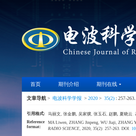
首页
期刊介绍
期刊在线
文章导航
>
电波科学学报
>
2020
>
35(2)
: 257-263.
引用格式:
马丽文, 张金鹏, 吴家骥, 张玉石, 赵鹏, 夏晓云. 基
Reference
MA Liwen, ZHANG Jinpeng, WU Jiaji, ZHANG Yushi
format:
RADIO SCIENCE
, 2020, 35(2): 257-263.
DOI:
10