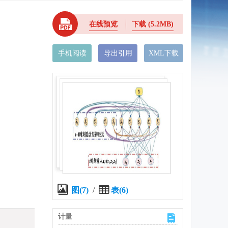
在线预览
下载
(5.2MB)
手机阅读
导出引用
XML下载
图(7)
/
表(6)
计量