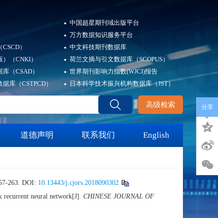
中国超星期刊域出版平台
万方数据知识服务平台
CSCD）
中文科技期刊数据库
）（CNKI）
荷兰文摘与引文数据库（SCOPUS）
库（CSAD）
世界期刊影响力指数(WJCI)报告
据库（CSTPCD）
日本科学技术振兴机构数据库（JST）
高级检索
分享
道德声明
联系我们
English
-263.
DOI:
10.13443/j.cjors.2018090302
recurrent neural network[J].
CHINESE JOURNAL OF