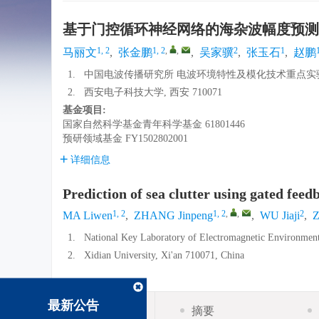
基于门控循环神经网络的海杂波幅度预测
1, 2
1, 2
,
,
2
1
马丽文
,
张金鹏
,
吴家骥
,
张玉石
,
赵鹏
1.
中国电波传播研究所 电波环境特性及模化技术重点实验室, 
2.
西安电子科技大学, 西安 710071
基金项目:
国家自然科学基金青年科学基金
61801446
预研领域基金
FY1502802001
详细信息
Prediction of sea clutter using gated fee
1, 2
1, 2
,
,
2
MA Liwen
,
ZHANG Jinpeng
,
WU Jiaji
,
Z
1.
National Key Laboratory of Electromagnetic Environment
2.
Xidian University, Xi'an 710071, China
最新公告
摘要