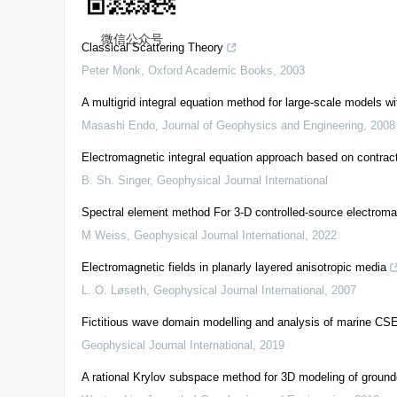
We recommend
微信公众号
Classical Scattering Theory
Peter Monk
,
Oxford Academic Books
,
2003
A multigrid integral equation method for large-scale models
Masashi Endo
,
Journal of Geophysics and Engineering
,
2008
Electromagnetic integral equation approach based on contract
B. Sh. Singer
,
Geophysical Journal International
Spectral element method For 3-D controlled-source electroma
M Weiss
,
Geophysical Journal International
,
2022
Electromagnetic fields in planarly layered anisotropic media
L. O. Løseth
,
Geophysical Journal International
,
2007
Fictitious wave domain modelling and analysis of marine CS
Geophysical Journal International
,
2019
A rational Krylov subspace method for 3D modeling of ground