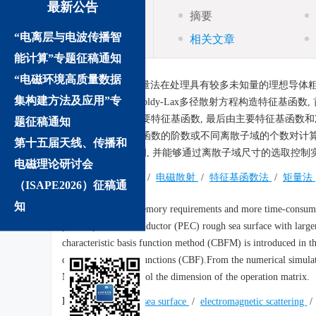
最新公告
摘要
摘要
“电离层与电波传播智
相关文章
能计算”专题征稿通知
“电磁环境高质量数据
摘要:
针对传统矩量法在处理具有较多未知量的理想导体粗糙
集构建方法及应用”专
基函数法, 并根据Foldy-Lax多径散射方程构造特征基
的互耦效应构造次要特征基函数, 最后由主要特征基函数和
题征稿通知
了不同次要特征基函数的阶数或不同离散子域的个数对计算
第十五届天线、传播和
提下, 减少计算时间, 并能够通过离散子域尺寸的选取控制
电磁理论研讨会
关键词:
粗糙海面
/
电磁散射
/
特征基函数法
/
矩量法
（ISAPE2026）征稿通
知
Abstract:
More memory requirements and more time-consuming
perfectly electric conductor (PEC) rough sea surface with la
characteristic basis function method (CBFM) is introduced in th
characteristic basis functions (CBF).From the numerical simulati
MoM, thus can control the dimension of the operation matrix.
Keywords:
rough sea surface
/
electromagnetic scattering