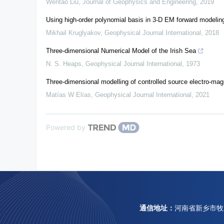
Wentao Liu
,
Journal of Geophysics and Engineering
,
2019
Using high-order polynomial basis in 3-D EM forward modelin
Mikhail Kruglyakov
,
Geophysical Journal International
,
2018
Three-dimensional Numerical Model of the Irish Sea
N. S. Heaps
,
Geophysical Journal International
,
1973
Three-dimensional modelling of controlled source electro-ma
Matías W Elías
,
Geophysical Journal International
,
2021
Powered by
通信地址：
河南省新乡市牧野