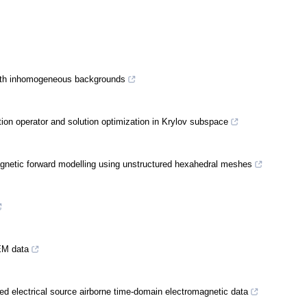
 with inhomogeneous backgrounds
ion operator and solution optimization in Krylov subspace
gnetic forward modelling using unstructured hexahedral meshes
EM data
ed electrical source airborne time-domain electromagnetic data