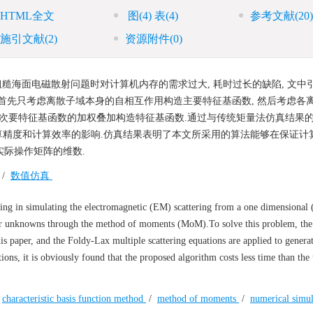
HTML全文
图
(4)
表
(4)
参考文献
(20)
施引文献
(2)
资源附件
(0)
海面电磁散射问题时对计算机内存的需求过大, 耗时过长的缺陷, 文中
函数, 首先只考虑离散子域本身的自相互作用构造主要特征基函数, 然后考虑各
次要特征基函数的加权叠加构造特征基函数.通过与传统矩量法仿真结果的对
精度和计算效率的影响.仿真结果表明了本文所采用的算法能够在保证计
实际操作矩阵的维数.
/
数值仿真
 in simulating the electromagnetic (EM) scattering from a one dimensional 
rger unknowns through the method of moments (MoM).To solve this problem, the
is paper, and the Foldy-Lax multiple scattering equations are applied to generat
ons, it is obviously found that the proposed algorithm costs less time than the 
/
characteristic basis function method
/
method of moments
/
numerical simu