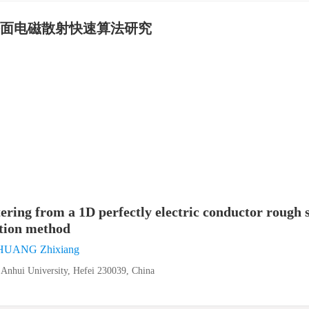
面电磁散射快速算法研究
tering from a 1D perfectly electric conductor rough 
ction method
HUANG Zhixiang
 Anhui University, Hefei 230039, China