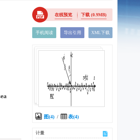
在线预览
下载
(0.9MB)
手机阅读
导出引用
XML下载
sea
图(4)
/
表(4)
计量