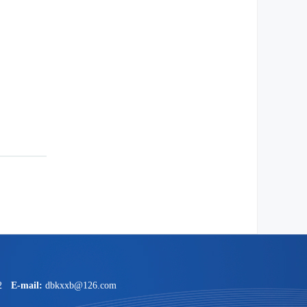
2
E-mail:
dbkxxb@126.com