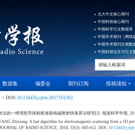
北大中文核心期刊
中国科技核心期刊
中国科学引文数据库（
中国学术期刊（网络版
中国学术期刊文摘数据
中国科技论文与引文数
数据集
编委会
期刊订阅
投稿须知
> DOI:
10.13443/j.cjors.2017101302
的一维理想导体粗糙海面电磁散射快速算法研究[J]. 电波科学学报, 2018, 33(
Zhixiang. A fast algorithm for electromagnetic scattering from a 1D perfect
JOURNAL OF RADIO SCIENCE
, 2018, 33(5): 605-612.
DOI:
10.13443/j.cjo