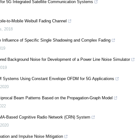
for 5G Integrated Satellite Communication Systems
bile-to-Mobile Weibull Fading Channel
s
,
2018
he Influence of Specific Single Shadowing and Complex Fading
019
olored Background Noise for Development of a Power Line Noise Simulator
2019
DM Systems Using Constant Envelope OFDM for 5G Applications
2020
ciprocal Beam Patterns Based on the Propagation-Graph Model
022
DMA-Based Cognitive Radio Network (CRN) System
2020
ation and Impulse Noise Mitigation