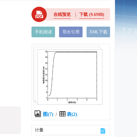
在线预览
下载
(9.6MB)
手机阅读
导出引用
XML下载
图(7)
/
表(2)
计量