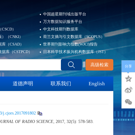
中国超星期刊域出版平台
万方数据知识服务平台
CSCD）
中文科技期刊数据库
）（CNKI）
荷兰文摘与引文数据库（SCOPUS）
库（CSAD）
世界期刊影响力指数(WJCI)报告
据库（CSTPCD）
日本科学技术振兴机构数据库（JST）
高级检索
分享
道德声明
联系我们
English
3/j.cjors.2017091802
OURNAL OF RADIO SCIENCE
, 2017, 32(5): 578-583.