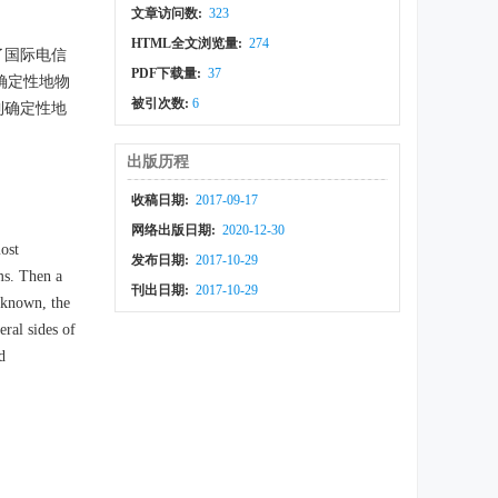
文章访问数:
323
HTML全文浏览量:
274
绍了国际电信
PDF下载量:
37
一种确定性地物
被引次数:
6
到确定性地
出版历程
收稿日期:
2017-09-17
网络出版日期:
2020-12-30
ost
发布日期:
2017-10-29
ems. Then a
刊出日期:
2017-10-29
s known, the
ral sides of
d