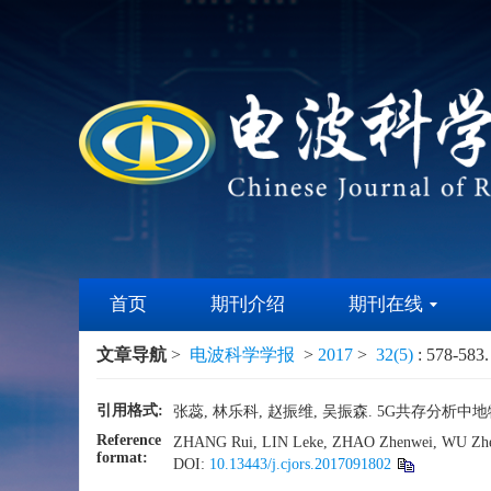
首页
期刊介绍
期刊在线
文章导航
>
电波科学学报
>
2017
>
32(5)
: 578-583.
引用格式:
张蕊, 林乐科, 赵振维, 吴振森. 5G共存分析中地物附加
Reference
ZHANG Rui, LIN Leke, ZHAO Zhenwei, WU Zhensen.
format:
DOI:
10.13443/j.cjors.2017091802