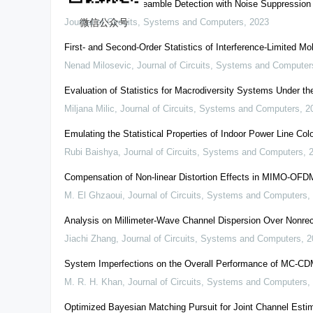
Random Access Preamble Detection with Noise Suppression 
Journal of Circuits, Systems and Computers
,
2023
微信公众号
First- and Second-Order Statistics of Interference-Limited Mo
Nenad Milosevic
,
Journal of Circuits, Systems and Computer
Evaluation of Statistics for Macrodiversity Systems Under t
Miljana Milic
,
Journal of Circuits, Systems and Computers
,
2
Emulating the Statistical Properties of Indoor Power Line C
Rubi Baishya
,
Journal of Circuits, Systems and Computers
,
Compensation of Non-linear Distortion Effects in MIMO-OF
M. El Ghzaoui
,
Journal of Circuits, Systems and Computers
,
Analysis on Millimeter-Wave Channel Dispersion Over Nonre
Jiachi Zhang
,
Journal of Circuits, Systems and Computers
,
2
System Imperfections on the Overall Performance of MC-C
M. R. H. Khan
,
Journal of Circuits, Systems and Computers
,
Optimized Bayesian Matching Pursuit for Joint Channel Estim