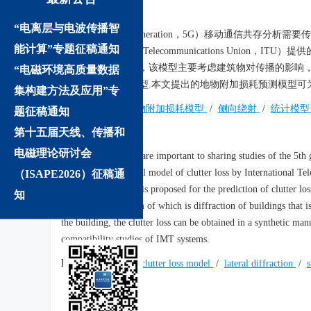
摘要:
“电离层与电波传播智
第五代（the 5th Generation，5G）移动通信
能计算”专题征稿通知
联盟（International Telecommunications
附加损耗预测模型，该模型主要考虑建筑物对传播的影响
“电磁环境高质量数据
物附加损耗预测模型.本文提出的地物附加损耗预测模型可
集构建方法及应用”专
关键词:
5G
/
地物附加损耗模型
/
侧向绕射
/
统计模
题征稿通知
第十五届天线、传播和
Abstract:
电磁理论研讨会
Propagation models are important to sharing studies of the 5th
significant. Statistical model of clutter loss by International 
（ISAPE2026）征稿通
deterministic model is proposed for the prediction of clutter lo
知
dominant mechanism of which is diffraction of buildings that i
the building, the clutter loss can be obtained in a synthetic man
compatibility studies of IMT systems.
Keywords:
5G
/
clutter loss model
/
lateral diffraction
/
s
We recommend