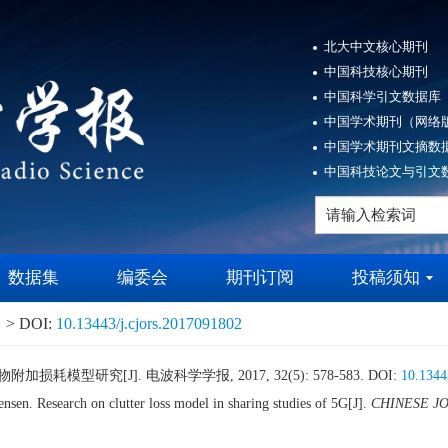
北大中文核心期刊
中国科技核心期刊
中国科学引文数据库（
中国学术期刊（网络版
中国学术期刊文摘数据
中国科技论文与引文数
数据集
编委会
期刊订阅
投稿须知
> DOI:
10.13443/j.cjors.2017091802
损耗模型研究[J]. 电波科学学报, 2017, 32(5): 578-583.
DOI:
10.1344
 Research on clutter loss model in sharing studies of 5G[J].
CHINESE J