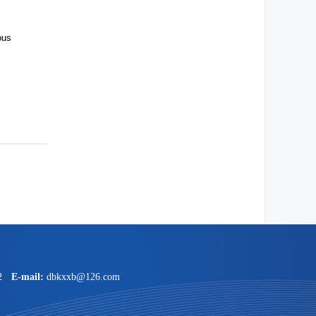
ous
2
E-mail:
dbkxxb@126.com