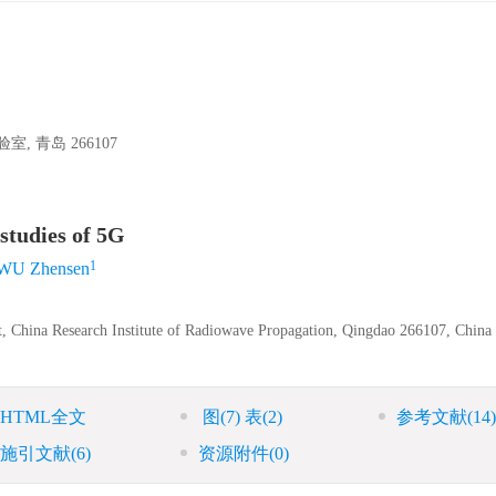
青岛 266107
 studies of 5G
1
WU Zhensen
, China Research Institute of Radiowave Propagation, Qingdao 266107, China
HTML全文
图
(7)
表
(2)
参考文献
(14)
施引文献
(6)
资源附件
(0)