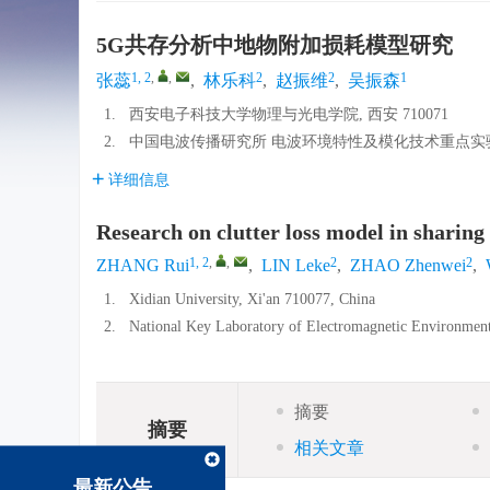
5G共存分析中地物附加损耗模型研究
1, 2
,
,
2
2
1
张蕊
,
林乐科
,
赵振维
,
吴振森
1.
西安电子科技大学物理与光电学院, 西安 710071
2.
中国电波传播研究所 电波环境特性及模化技术重点实验室, 
详细信息
Research on clutter loss model in sharing
1, 2
,
,
2
2
ZHANG Rui
,
LIN Leke
,
ZHAO Zhenwei
,
1.
Xidian University, Xi'an 710077, China
2.
National Key Laboratory of Electromagnetic Environment
摘要
摘要
相关文章
最新公告