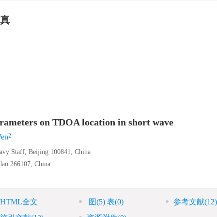
真
parameters on TDOA location in short wave
2
en
vy Staff, Beijing 100841, China
gdao 266107, China
HTML全文
图
(5)
表
(0)
参考文献
(12)