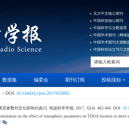
北大中文核心期刊
中国科技核心期刊
中国科学引文数据库（
中国学术期刊（网络版
中国学术期刊文摘数据
中国科技论文与引文数
数据集
编委会
期刊订阅
投稿须知
> DOI:
10.13443/j.cjors.2017033002
对定位影响仿真[J]. 电波科学学报, 2017, 32(4): 462-466.
DOI:
10.
ulation on the effect of ionospheric parameters on TDOA location in short 
2