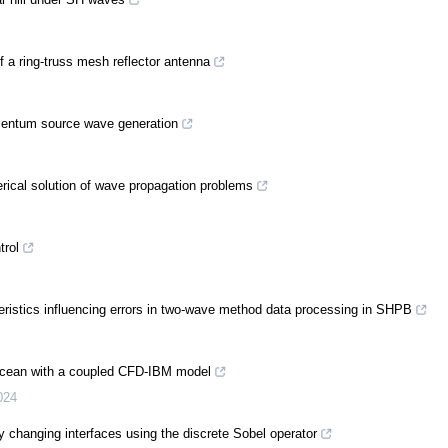
a ring-truss mesh reflector antenna
omentum source wave generation
erical solution of wave propagation problems
trol
eristics influencing errors in two-wave method data processing in SHPB
e ocean with a coupled CFD-IBM model
024
y changing interfaces using the discrete Sobel operator