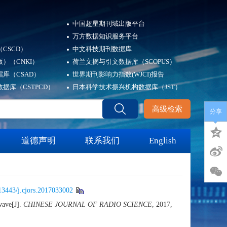
中国超星期刊域出版平台
万方数据知识服务平台
CSCD）
中文科技期刊数据库
）（CNKI）
荷兰文摘与引文数据库（SCOPUS）
库（CSAD）
世界期刊影响力指数(WJCI)报告
据库（CSTPCD）
日本科学技术振兴机构数据库（JST）
高级检索
分享
道德声明
联系我们
English
13443/j.cjors.2017033002
wave[J].
CHINESE JOURNAL OF RADIO SCIENCE
, 2017,