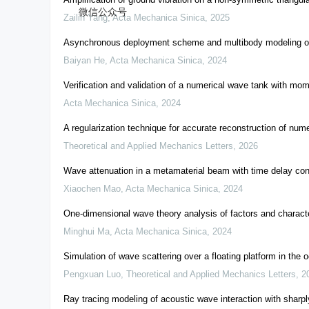
微信公众号
Zailin Yang
,
Acta Mechanica Sinica
,
2025
Asynchronous deployment scheme and multibody modeling of 
Baiyan He
,
Acta Mechanica Sinica
,
2024
Verification and validation of a numerical wave tank with m
Acta Mechanica Sinica
,
2024
A regularization technique for accurate reconstruction of num
Theoretical and Applied Mechanics Letters
,
2026
Wave attenuation in a metamaterial beam with time delay con
Xiaochen Mao
,
Acta Mechanica Sinica
,
2024
One-dimensional wave theory analysis of factors and charact
Minghui Ma
,
Acta Mechanica Sinica
,
2024
Simulation of wave scattering over a floating platform in th
Pengxuan Luo
,
Theoretical and Applied Mechanics Letters
,
2
Ray tracing modeling of acoustic wave interaction with sharpl