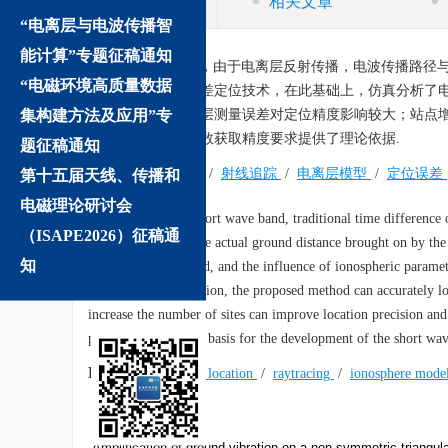
相关文章
“电离层与电波传播智
能计算”专题征稿通知
摘要:
在短波波段，由于电离层反射传播，电波传播路径与
“电磁环境高质量数据
射线追踪技术的时差定位技术，在此基础上，仿真分析了电
集构建方法及应用”专
确定位目标；电离层测量误差对定位精度影响较大；站点增
研制以及电离层参数获取精度要求提供了理论依据.
题征稿通知
关键词:
时差定位
/
射线追踪
/
电离层模型
/
定位误差
第十五届天线、传播和
电磁理论研讨会
Abstract:
In the short wave band, traditional time difference
（ISAPE2026）征稿通
the radio path and the actual ground distance brought on by t
知
technique is proposed, and the influence of ionospheric paramete
ionospheric information, the proposed method can accurately loc
increase the number of sites can improve location precision and
provide a theoretical basis for the development of the short w
Keywords:
TDOA location
/
raytracing
/
ionosphere mode
We recommend
Amplification of ground vibration on a non-symmetric triangul