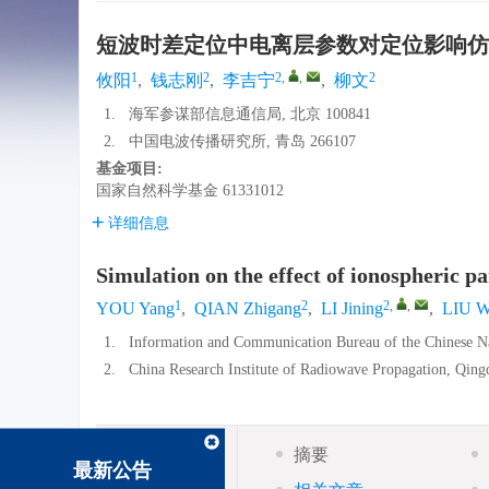
短波时差定位中电离层参数对定位影响仿
1
2
2
,
,
2
攸阳
,
钱志刚
,
李吉宁
,
柳文
1.
海军参谋部信息通信局, 北京 100841
2.
中国电波传播研究所, 青岛 266107
基金项目:
国家自然科学基金
61331012
详细信息
Simulation on the effect of ionospheric 
1
2
2
,
,
YOU Yang
,
QIAN Zhigang
,
LI Jining
,
LIU W
1.
Information and Communication Bureau of the Chinese Na
2.
China Research Institute of Radiowave Propagation, Qin
摘要
最新公告
摘要