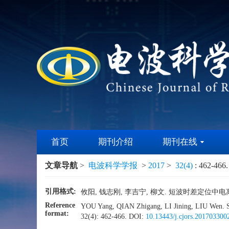
首页
期刊介绍
期刊在线
文章导航
>
电波科学学报
>
2017
>
32(4)
: 462-466.
引用格式:
攸阳, 钱志刚, 李吉宁, 柳文. 短波时差定位中电离层参数
Reference
YOU Yang, QIAN Zhigang, LI Jining, LIU Wen. Sim
format:
32(4): 462-466.
DOI:
10.13443/j.cjors.201703300