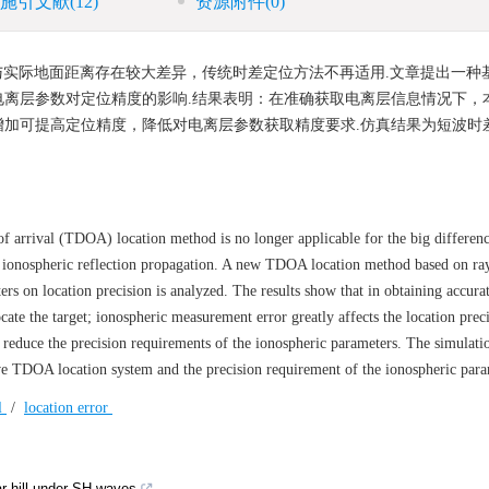
施引文献
(12)
资源附件
(0)
实际地面距离存在较大差异，传统时差定位方法不再适用.文章提出一种
离层参数对定位精度的影响.结果表明：在准确获取电离层信息情况下，
加可提高定位精度，降低对电离层参数获取精度要求.仿真结果为短波时
 of arrival (TDOA) location method is no longer applicable for the big differen
he ionospheric reflection propagation. A new TDOA location method based on ray
rs on location precision is analyzed. The results show that in obtaining accura
ate the target; ionospheric measurement error greatly affects the location preci
 reduce the precision requirements of the ionospheric parameters. The simulatio
ave TDOA location system and the precision requirement of the ionospheric para
l
/
location error
ar hill under SH waves