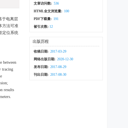
文章访问数:
536
HTML全文浏览量:
100
基于电离层
PDF下载量:
191
本方法可准
被引次数:
12
差定位系统
出版历程
收稿日期:
2017-03-29
网络出版日期:
2020-12-30
ce between
发布日期:
2017-08-29
 tracing
刊出日期:
2017-08-30
te
sion;
n results
meters.