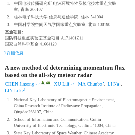
1.
中国电波传播研究所 电波环境特性及模化技术重点实验
室, 青岛 266107
2.
桂林电子科技大学 信息与通信学院, 桂林 541004
3.
中国科学院空间天气学国家重点实验室, 北京 100190
基金项目:
国防科技重点实验室基金项目
A171401Z11
国家自然科学基金
41604129
详细信息
A new method of determining momentum flux
based on the all-sky meteor radar
1, 3
,
,
1, 2
2
1
CHEN Jinsong
,
XU Lili
,
MA Chunbo
,
LI Na
,
1
LIN Leke
1.
National Key Laboratory of Electromagnetic Environment,
China Research Institute of Radiowave Propagation,
Qingdao266107, China
2.
School of Information and Communication, Guilin
University of Electronic Technology, Guilin 541004, China
3.
State Key Laboratory of Space Weather, Chinese Academy