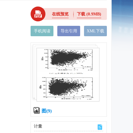
在线预览
下载
(0.9MB)
手机阅读
导出引用
XML下载
图(9)
计量