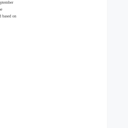
eptember
he
d based on