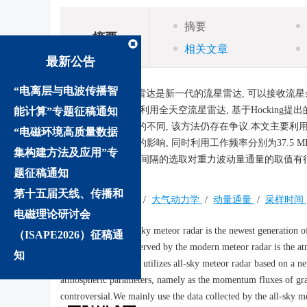
摘要
摘要
相关文章
最新公告
“电离层与电波传播智
摘要:
全天空流星雷达是新一代的流星雷达, 可以接收流星
的大气动力学.文中利用全天空流星雷达, 基于Hockin
能计算”专题征稿通知
由于采样时间间隔的不同, 该方法仍存在争议.本文主要利用
“电磁环境高质量数据
力波动量通量取值的影响, 同时利用工作频率分别为37.5 M
集构建方法及应用”专
结果表明:采样时间间隔的选取对重力波动量通量的取值有
题征稿通知
方法是可行的.
第十五届天线、传播和
关键词:
流星余迹
/
大气动力学
/
动量通量
/
采样时间
电磁理论研讨会
Abstract:
The all-sky meteor radar is the newest generation o
（ISAPE2026）征稿通
the main objects observed by the modern meteor radar is the at
知
dynamics.This thesis utilizes all-sky meteor radar based on a
atmospheric parameters, namely as the momentum fluxes of grav
controversial.We mainly use the data collected by the all-sky m