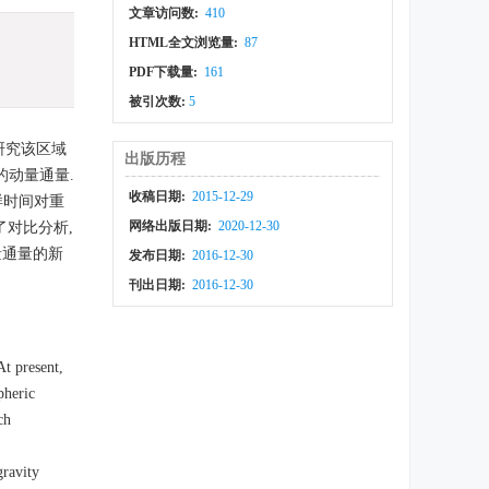
文章访问数:
410
HTML全文浏览量:
87
PDF下载量:
161
被引次数:
5
研究该区域
出版历程
的动量通量.
收稿日期:
2015-12-29
样时间对重
网络出版日期:
2020-12-30
了对比分析,
量通量的新
发布日期:
2016-12-30
刊出日期:
2016-12-30
At present,
pheric
ch
gravity