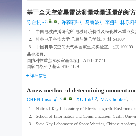
基于全天空流星雷达测量动量通量的新方
1, 3
,
,
1, 2
2
1
陈金松
,
许莉莉
,
马春波
,
李娜
,
林乐科
1.
中国电波传播研究所 电波环境特性及模化技术重点实验室, 
2.
桂林电子科技大学 信息与通信学院, 桂林 541004
3.
中国科学院空间天气学国家重点实验室, 北京 100190
基金项目:
国防科技重点实验室基金项目
A171401Z11
国家自然科学基金
41604129
详细信息
A new method of determining momentum f
1, 3
,
,
1, 2
2
CHEN Jinsong
,
XU Lili
,
MA Chunbo
,
LI
1.
National Key Laboratory of Electromagnetic Environment
2.
School of Information and Communication, Guilin Univers
3.
State Key Laboratory of Space Weather, Chinese Academy