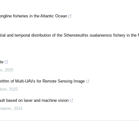
ngline fisheries in the Atlantic Ocean
tial and temporal distribution of the Sthenoteuthis oualaniensis fishery in the
te
on
,
2025
rithm of Multi-UAVs for Remote Sensing Image
tion
,
2025
ault based on laser and machine vision
tation
,
2024