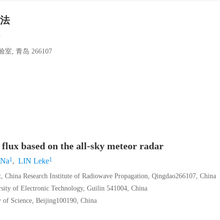
法
1
青岛 266107
lux based on the all-sky meteor radar
1
1
 Na
,
LIN Leke
, China Research Institute of Radiowave Propagation, Qingdao266107, China
ity of Electronic Technology, Guilin 541004, China
 of Science, Beijing100190, China