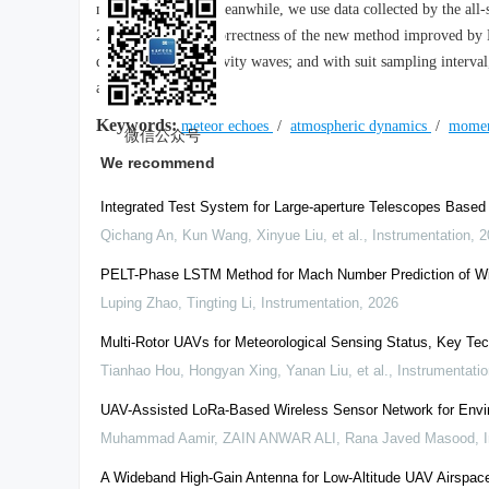
momentum fluxes.Meanwhile, we use data collected by the all
2014 to verify the correctness of the new method improved by H
determination of gravity waves; and with suit sampling interva
all-sky meteor radar.
Keywords:
meteor echoes
/
atmospheric dynamics
/
momen
微信公众号
We recommend
Integrated Test System for Large-aperture Telescopes Based 
Qichang An, Kun Wang, Xinyue Liu, et al.
,
Instrumentation
,
2
PELT-Phase LSTM Method for Mach Number Prediction of Wi
Luping Zhao, Tingting Li
,
Instrumentation
,
2026
Multi-Rotor UAVs for Meteorological Sensing Status, Key Te
Tianhao Hou, Hongyan Xing, Yanan Liu, et al.
,
Instrumentatio
UAV-Assisted LoRa-Based Wireless Sensor Network for Envi
Muhammad Aamir, ZAIN ANWAR ALI, Rana Javed Masood
,
A Wideband High-Gain Antenna for Low-Altitude UAV Airspace