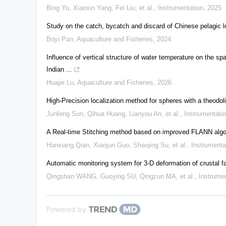
Bing Yu, Xiaoxin Yang, Fei Liu, et al.
,
Instrumentation
,
2025
Study on the catch, bycatch and discard of Chinese pelagic lo
Boyi Pan
,
Aquaculture and Fisheries
,
2024
Influence of vertical structure of water temperature on the spa
Indian ...
Huajie Lu
,
Aquaculture and Fisheries
,
2026
High-Precision localization method for spheres with a theodoli
Junfeng Sun, Qihua Huang, Lianyou An, et al.
,
Instrumentati
A Real-time Stitching method based on improved FLANN algo
Hanxiang Qian, Xiaojun Guo, Shaojing Su, et al.
,
Instrumenta
Automatic monitoring system for 3-D deformation of crustal f
Qingshan WANG, Guoying SU, Qingzun MA, et al.
,
Instrumen
Powered by