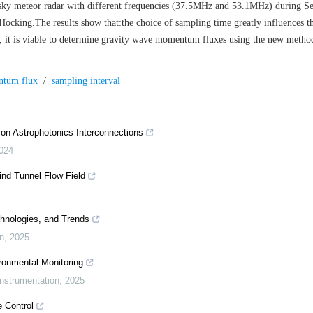
-sky meteor radar with different frequencies (37.5MHz and 53.1MHz) during S
ocking.The results show that:the choice of sampling time greatly influences t
l, it is viable to determine gravity wave momentum fluxes using the new metho
tum flux
/
sampling interval
on Astrophotonics Interconnections
024
nd Tunnel Flow Field
chnologies, and Trends
n
,
2025
ronmental Monitoring
Instrumentation
,
2025
 Control