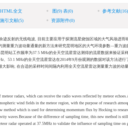
HTML全文
图
(9)
表
(0)
参考文献
(16)
施引文献
(5)
资源附件
(0)
余迹反射的无线电波, 目前主要应用于探测流星烧蚀区域的大气风场进而
g提出的测量重力波动量通量的新方法来研究昆明地区的大气环境参数—重力波
昆明站工作频率为37.5 MHz的全天空流星雷达测得的流星数据来验证采
Hz、53.1 MHz的全天空流星雷达在2014年9月份观测的数据对该方法进行
很大影响; 在合适的采样时间间隔内利用全天空流星雷达测量重力波的动
f meteor radars, which can receive the radio waves reflected by meteor echoes.
mospheric wind fields in the meteor region, with the purpose of research atmos
 new method which is used for determining momentum flux by Hocking to resear
ity waves.Because of the difference of sampling time, this new method is still
eteor radar operated at 37.5MHz to validate the influence of sampling time on 