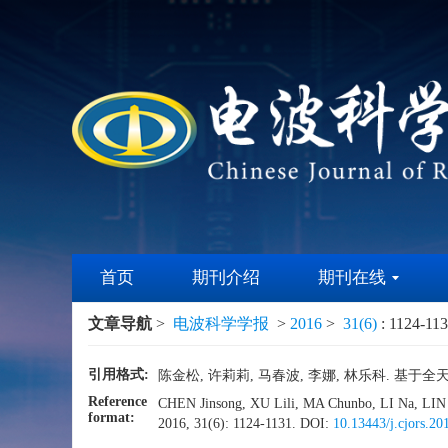
首页
期刊介绍
期刊在线
文章导航
>
电波科学学报
>
2016
>
31(6)
: 1124-113
引用格式:
陈金松, 许莉莉, 马春波, 李娜, 林乐科. 基于全天空流
Reference
CHEN Jinsong, XU Lili, MA Chunbo, LI Na, LIN L
format:
2016, 31(6): 1124-1131.
DOI:
10.13443/j.cjors.2