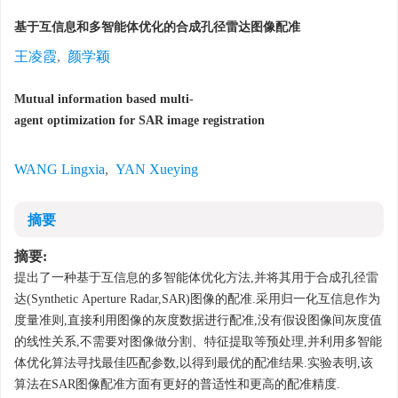
基于互信息和多智能体优化的合成孔径雷达图像配准
王凌霞
,
颜学颖
Mutual information based multi
-
agent optimization for SAR image registration
10.13443/j.cjors.2013121501
WANG Lingxia
,
YAN Xueying
摘要
摘要:
提出了一种基于互信息的多智能体优化方法
,
并将其用于合成孔径雷
达
(Synthetic Aperture Radar,SAR)
图像的配准
.
采用归一化互信息作为
度量准则
,
直接利用图像的灰度数据进行配准
,
没有假设图像间灰度值
的线性关系
,
不需要对图像做分割、特征提取等预处理
,
并利用多智能
体优化算法寻找最佳匹配参数
,
以得到最优的配准结果
.
实验表明
,
该
算法在
SAR
图像配准方面有更好的普适性和更高的配准精度
.