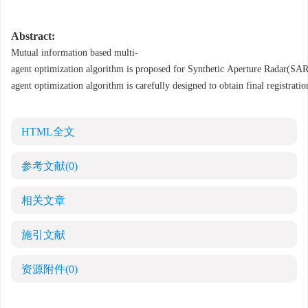
Abstract:
Mutual information based multi
-
10.13443/j.cjors.2013121501
agent optimization algorithm is proposed for Synthetic Aperture Radar(SAR) 
agent optimization algorithm is carefully designed to obtain final registrat
HTML全文
参考文献
(0)
相关文章
施引文献
资源附件
(0)