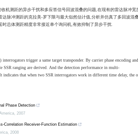
接收机测距的异步干扰和多应答信号回波混叠的问题
,
在现有的雷达脉冲宽
雷达脉冲测距的克拉美
-
罗下限与最大似然估计值
,
分析并仿真了多回波混
延时总体测距精度非常接近单个询问机
,
有效抑制了异步干扰
.
) interrogators trigger a same target transponder. By carrier phase encoding 
e SSR ranging are derived. And the detection performance in multi
-
t indicates that when two SSR interrogators work in different time delay, the ove
nal Phase Detection
 America
,
2007
-Correlation Receiver-Function Estimation
erica
,
2008