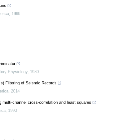
ions
erica
,
1999
riminator
tory Physiology
,
1980
ss) Filtering of Seismic Records
erica
,
2014
g multi-channel cross-correlation and least squares
rica
,
1990