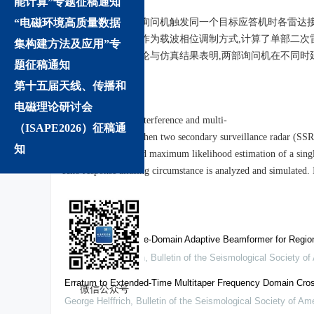
能计算”专题征稿通知
摘要:
“电磁环境高质量数据
针对两部二次雷达询问机触发同一个目标应答机时各雷达
展的二元相移键控作为载波相位调制方式
,
计算了单部二次
集构建方法及应用”专
统的检测性能．理论与仿真结果表明
,
两部询问机在不同时
题征稿通知
10.13443/j.cjors.2013112801
第十五届天线、传播和
Abstract:
电磁理论研讨会
The asynchronous interference and multi
-
（ISAPE2026）征稿通
echo aliasing exist when two secondary surveillance radar (SSR
知
Rao lower bound and maximum likelihood estimation of a singl
echo response aliasing circumstance is analyzed and simulated. I
We recommend
Evaluation of a Time-Domain Adaptive Beamformer for Regio
Keith L. McLaughlin
,
Bulletin of the Seismological Society of
Erratum to Extended-Time Multitaper Frequency Domain Cross
微信公众号
George Helffrich
,
Bulletin of the Seismological Society of Am