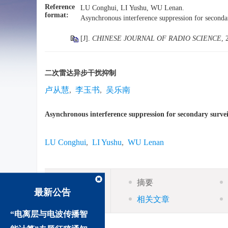
Reference
LU Conghui, LI Yushu, WU Lenan.
format:
Asynchronous interference suppression for secondar
[J].
CHINESE JOURNAL OF RADIO SCIENCE
, 
二次雷达异步干扰抑制
卢从慧
,
李玉书
,
吴乐南
Asynchronous interference suppression for secondary survei
LU Conghui
,
LI Yushu
,
WU Lenan
摘要
摘要
最新公告
相关文章
10.13443/j.cjors.2013112801
“电离层与电波传播智