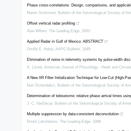
Phase cross-correlations: Design, comparisons, and applicat
Martin Schimmel
,
Bulletin of the Seismological Society of Am
Offset vertical radar profiling
Alan Witten
,
The Leading Edge
,
2003
Applied Radar in Gulf of Mexico: ABSTRACT
Orville E. Haley
,
AAPG Bulletin
,
1949
Elimination of noise in telemetry systems by pulse-width disc
A. Livnat
,
American Journal of Physiology - Heart and Circula
A New IIR Filter Initialization Technique for Low‐Cut (High‐Pa
Nuri Özhendekci
,
Bulletin of the Seismological Society of Am
Determination of teleseismic relative phase arrival times usin
J. C. VanDecar
,
Bulletin of the Seismological Society of Ame
Multiple suppression by data-consistent deconvolution
Dmitri Lokshtanov
,
The Leading Edge
,
1999