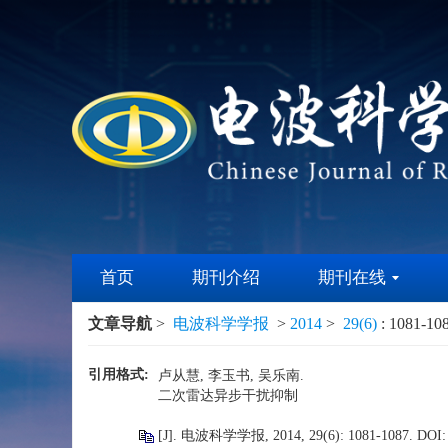
首页
期刊介绍
期刊在线
文章导航
>
电波科学学报
>
2014
>
29(6)
: 1081-10
引用格式:
卢从慧, 李玉书, 吴乐南.
二次雷达异步干扰抑制
[J]. 电波科学学报, 2014, 29(6): 1081-1087.
DOI