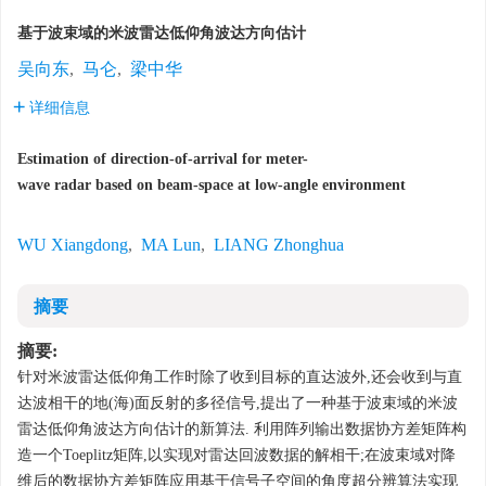
基于波束域的米波雷达低仰角波达方向估计
吴向东
,
马仑
,
梁中华
详细信息
Estimation of direction
-
of
-
arrival for meter
-
wave radar based on beam
-
space at low
-
angle environment
WU Xiangdong
,
MA Lun
,
LIANG Zhonghua
摘要
10.13443/j.cjors.2013103101
摘要:
针对米波雷达低仰角工作时除了收到目标的直达波外
,
还会收到与直
达波相干的地
(
海
)
面反射的多径信号
,
提出了一种基于波束域的米波
雷达低仰角波达方向估计的新算法
.
利用阵列输出数据协方差矩阵构
造一个
Toeplitz
矩阵
,
以实现对雷达回波数据的解相干
;
在波束域对降
维后的数据协方差矩阵应用基于信号子空间的角度超分辨算法实现