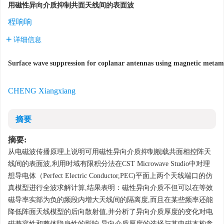
用磁性异向介质抑制共面天线间的表面波
程响响
详细信息
10.13443/j.cjors.2013101801
Surface wave suppression for coplanar antennas using magnetic metam
CHENG Xiangxiang
摘要
摘要:
从电磁波传播原理上说明可用磁性异向介质抑制舰载共面相控阵天
线间的表面波
,
利用时域有限积分法在
CST Microwave Studio
中对理
想导电体（
Perfect Electric Conductor,PEC)
平面上两个天线端口的仿
真模型进行全波求解计算
,
结果表明：磁性异向介质不但可以在等效
10.13443/j.cjors.2013101801
磁导率实部为负的频段内增大天线间的隔离度
,
而且在某些频率还能
降低阵面天线模型的后向散射值
,
并分析了异向介质厚度的变化对电
磁兼容性和整体隐身性的影响
,
异向介质厚度的选择与其电磁本构参