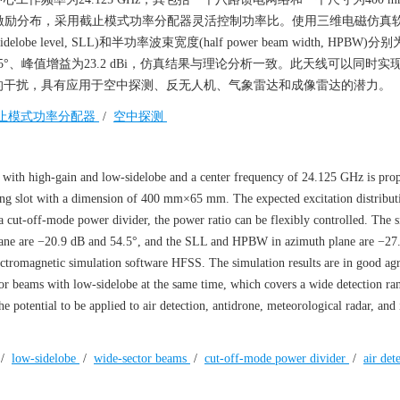
激励分布，采用截止模式功率分配器灵活控制功率比。使用三维电磁仿真软
l, SLL)和半功率波束宽度(half power beam width, HPBW)分别为−
B和2.5°、峰值增益为23.2 dBi，仿真结果与理论分析一致。此天线可以同时
的干扰，具有应用于空中探测、反无人机、气象雷达和成像雷达的潜力。
止模式功率分配器
/
空中探测
 with high-gain and low-sidelobe and a center frequency of 24.125 GHz is pro
ing slot with a dimension of 400 mm×65 mm. The expected excitation distributi
a cut-off-mode power divider, the power ratio can be flexibly controlled. The s
ane are −20.9 dB and 54.5°, and the SLL and HPBW in azimuth plane are −27
lectromagnetic simulation software HFSS. The simulation results are in good a
or beams with low-sidelobe at the same time, which covers a wide detection ra
he potential to be applied to air detection, antidrone, meteorological radar, an
/
low-sidelobe
/
wide-sector beams
/
cut-off-mode power divider
/
air det