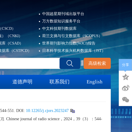
中国超星期刊域出版平台
万方数据知识服务平台
CSCD）
中文科技期刊数据库
）（CNKI）
荷兰文摘与引文数据库（SCOPUS）
库（CSAD）
世界期刊影响力指数(WJCI)报告
据库（CSTPCD）
日本科学技术振兴机构数据库（JST）
高级检索
分享
道德声明
联系我们
English
51. DOI:
10.12265/j.cjors.2023247
ray[J]. Chinese journal of radio science，2024，39（3）：544-