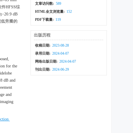
文章访问数:
589
件HFSS综
HTML全文浏览量:
152
20.9 dB
PDF下载量:
119
实现低旁瓣的
出版历程
收稿日期:
2023-08-28
录用日期:
2024-04-07
posed,
网络出版日期:
2024-04-07
on for the
刊出日期:
2024-06-29
idelobe
.8 dB and
greement
nge and
d imaging
ection