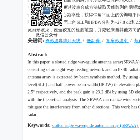
的8×40辐射缝隙。通过波束合成方法提取天线阵列的期望
合仿真计算，在中心频率处，获得仰角平面上的旁瓣电平(sidelobe leve
和54.5°、方位角平面上的SLL和HPBW分别为−27.8 d
宽扇形波束，覆盖较宽的检测范围，并减轻来自其他方向
微信公众号
关键词:
脊形波导阵列天线
/
低副瓣
/
宽扇形波束
/
截
Abstract:
In this paper, a slotted ridge waveguide antenna array(SRWAA)
consisting of an eight-way feeding network and an 8×40 radiat
antenna array is extracted by beam synthesis method. By using 
level(SLL) and half-power beam width(HPBW) in elevation pl
2.5° respectively, and the peak gain is 23.2 dBi by using 3D e
with the theoretical analysis. The SRWAA can realize wide-sect
mitigate the interference from other directions. This work has t
radar.
Keywords:
slotted ridge waveguide antenna array (SRWAA)