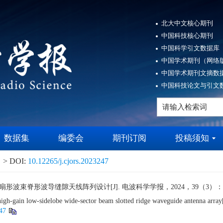
北大中文核心期刊
中国科技核心期刊
中国科学引文数据库（
中国学术期刊（网络版
中国学术期刊文摘数据
中国科技论文与引文数
数据集
编委会
期刊订阅
投稿须知
> DOI:
10.12265/j.cjors.2023247
束脊形波导缝隙天线阵列设计[J]. 电波科学学报，2024，39（3）：544-5
igh-gain low-sidelobe wide-sector beam slotted ridge waveguide antenna ar
47