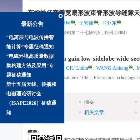
高增益低旁瓣宽扇形波束脊形波导缝隙天
,
姚华飞
,
邱琳琳
,
王安康
,
马亚东
最新公告
中国电子科技集团公司第二十七研究所, 郑州 450047
“电离层与电波传播智
详细信息
能计算”专题征稿通知
“电磁环境高质量数据
Design of high-gain low-sidelobe wide-se
集构建方法及应用”专
,
YAO Huafei
,
QIU Linlin
,
WANG Ankang
,
M
题征稿通知
The 27th Research Institute of China Electronics Technology 
第十五届天线、传播和
电磁理论研讨会
摘要
（ISAPE2026）征稿通
摘要
知
相关文章
摘要:
提出了一种具有高增益低副瓣的脊形波导缝隙阵列天线，中心工作频