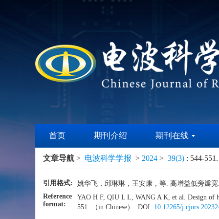
首页
期刊介绍
期刊在线
文章导航
>
电波科学学报
>
2024
>
39(3)
: 544-551.
引用格式:
姚华飞，邱琳琳，王安康，等. 高增益低旁瓣宽扇形波
Reference
YAO H F, QIU L L, WANG A K, et al. Design of h
format:
551. （in Chinese）. DOI:
10.12265/j.cjors.20232