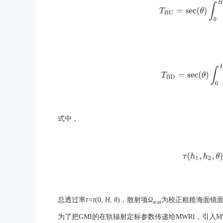
T
B
U
=
sec
(
θ
)
∫
0
T
B
D
=
sec
(
θ
)
∫
0
式中，
τ
(
h
1
,
h
2
总透过率
τ=τ
(0,
H
,
θ
)，散射项
Ω
为校正粗糙海面镜
scat
为了把GMI的在轨辐射定标参数传递给MWRI，引入M