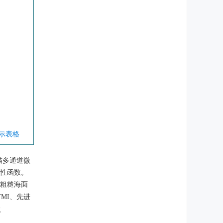
显示表格
描多通道微
的线性函数。
化出粗糙海面
MI、先进
g