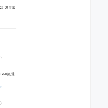
；2）发展出
)
GMI第
j
通
15
]
)