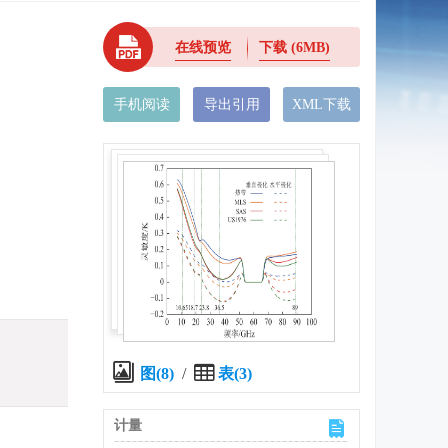
在线预览
下载
(6MB)
手机阅读
导出引用
XML下载
图(8)
/
表(3)
计量