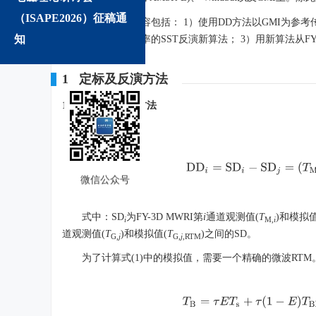
（ISAPE2026）征稿通
本文的主要内容包括： 1）使用DD方法以GMI为参考传
知
耦合微波海表发射率的SST反演新算法； 3）用新算法从FY
1 定标及反演方法
1.1 DD辐射定标方法
DD定义如下：
D
D
i
=
S
D
i
−
S
D
j
=
(
T
M
,
i
微信公众号
式中：SD
为FY-3D MWRI第
i
通道观测值(
T
)和模拟值
i
M,
i
道观测值(
T
)和模拟值(
T
)之间的SD。
G
,j
G,
j
,RTM
为了计算式(1)中的模拟值，需要一个精确的微波R
T
B
=
τ
E
T
s
+
τ
(
1
−
E
)
T