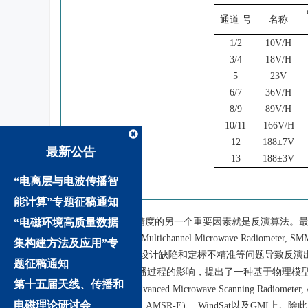
通道 号
名称
1/2
10V/H
3/4
18V/H
5
23V
6/7
36V/H
8/9
89V/H
10/11
166V/H
12
188±7V
最新公告
13
188±3V
“电离层与电波传播智
能计算”专题征稿通知
“电磁环境高质量数据
影响SST反演精度的另一个重要因素就是反演算法。最
波辐射计(Scanning Multichannel Microwave 
集构建方法及应用”专
但SMMR 仪器硬件设计缺陷和定标不精准等问题导致反演
题征稿通知
和大气层对亮温传播过程的影响，提出了一种基于物理模型
第十五届天线、传播和
微波扫描辐射计(Advanced Microwave Scanning Radiome
电磁理论研讨会
Radiometer for EOS, AMSR-E)、 WindSat以及