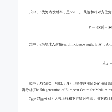
式中，
E
为海表发射率，是SST
T
、风速和相对方位角
s
τ
=
exp
[
−
s
式中：
θ
为地球入射角(earth incidence angle, EIA)；A
O
A
式中：
X
代表O、V或L；
H
为卫星传感器所处的海拔高
再分析(The 5th generation of European Centre for Medium-
T
和
T
分别为大气上行和下行辐射亮温，用下式计
BU
BD