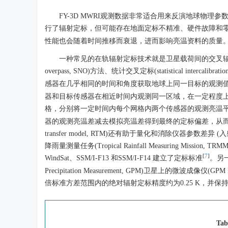
FY-3D MWRI观测数据非常适合用来反演地球物理参
行了辐射定标，但可能存在地面定标不精准、硬件故障和
性能也会随着时间推移而衰退，进而影响亮温资料的质量。
一种常见的在轨辐射定标技术就是卫星载荷间的交叉辐射定标。
overpass, SNO)方法、统计交叉定标(statistical intercalibrat
感器在几乎相同的时间和角度获取地球上同一目标的观测
器和目标传感器在相近时间内观测同一区域，在一定程度
格，分别将一定时间内每个网格内两个传感器的观测亮温
器的观测亮温差减去模拟亮温差得到最终的定标偏差，从而将参
transfer model, RTM)还有助于量化和消除仪器参
降雨量测量任务(Tropical Rainfall Measuring Missi
[
7
]
WindSat、SSM/I-F13 和SSM/I-F14 建立了定标标准
。另
Precipitation Measurement, GPM)卫星上的微波成像仪(
倍标准方差范围内的绝对辐射定标精度约为0.25 K，并保
Tab