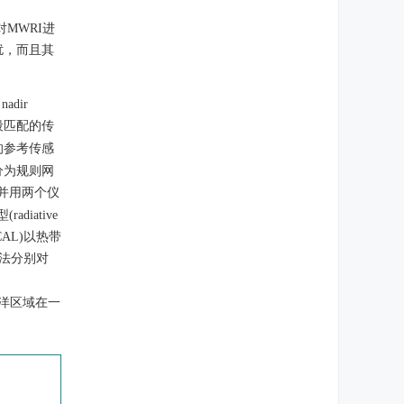
对MWRI进
扰，而且其
dir
段匹配的传
的参考传感
分为规则网
并用两个仪
iative
CAL)以热带
用DD法分别对
海洋区域在一