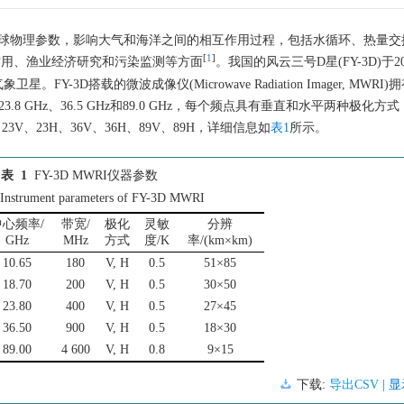
SST)是一个重要的地球物理参数，影响大气和海洋之间的相互作用过程，包括水循环、热
[
1
]
作用、渔业经济研究和污染监测等方面
。我国的风云三号D星(FY-3D)于20
D搭载的微波成像仪(Microwave Radiation Imager, MWRI)
Hz、23.8 GHz、36.5 GHz和89.0 GHz，每个频点具有垂直和水平两种极化方
3V、23H、36V、36H、89V、89H，详细信息如
表1
所示。
表 1
FY-3D MWRI仪器参数
Instrument parameters of FY-3D MWRI
中心频率/
带宽/
极化
灵敏
分辨
GHz
MHz
方式
度/K
率/(km×km)
10.65
180
V, H
0.5
51×85
18.70
200
V, H
0.5
30×50
23.80
400
V, H
0.5
27×45
36.50
900
V, H
0.5
18×30
89.00
4 600
V, H
0.8
9×15
下载:
导出CSV
| 