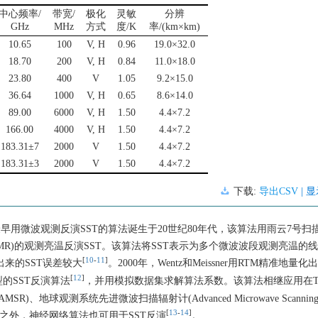
中心频率/
带宽/
极化
灵敏
分辨
GHz
MHz
方式
度/K
率/(km×km)
10.65
100
V, H
0.96
19.0×32.0
18.70
200
V, H
0.84
11.0×18.0
23.80
400
V
1.05
9.2×15.0
36.64
1000
V, H
0.65
8.6×14.0
89.00
6000
V, H
1.50
4.4×7.2
166.00
4000
V, H
1.50
4.4×7.2
183.31±7
2000
V
1.50
4.4×7.2
183.31±3
2000
V
1.50
4.4×7.2
下载:
导出CSV
| 
早用微波观测反演SST的算法诞生于20世纪80年代，该算法用雨云7号扫
Radiometer, SMMR)的观测亮温反演SST。该算法将SST表示为多个微波波段观测亮温
[
10
-
11
]
出来的SST误差较大
。2000年，Wentz和Meissner用RTM精准地量
[
12
]
的SST反演算法
，并用模拟数据集求解算法系数。该算法相继应用在T
ter, AMSR)、地球观测系统先进微波扫描辐射计(Advanced Microwave Scannin
[
13
-
14
]
GMI上。除此之外，神经网络算法也可用于SST反演
。