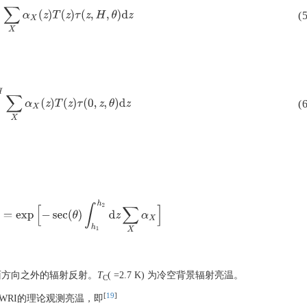
H
∑
X
α
X
(
z
)
T
(
z
)
τ
(
z
,
H
,
θ
)
d
z
(5
H
∑
X
α
X
(
z
)
T
(
z
)
τ
(
0
,
z
,
θ
)
d
z
(6
,
θ
)
=
exp
[
−
sec
(
θ
)
∫
h
1
h
2
d
z
∑
X
α
X
]
面方向之外的辐射反射。
T
( =2.7 K) 为冷空背景辐射亮温。
C
[
19
]
WRI的理论观测亮温，即