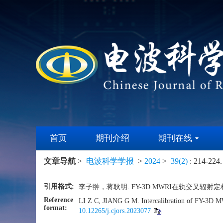
首页
期刊介绍
期刊在线
文章导航
>
电波科学学报
>
2024
>
39(2)
: 214-224.
引用格式:
李子翀，蒋耿明. FY-3D MWRI在轨交叉辐射定标和
Reference
LI Z C, JIANG G M. Intercalibration of FY-3D M
format:
10.12265/j.cjors.2023077