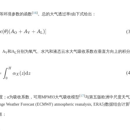
[
16
]
等环境参数的函数
。总的大气透过率
τ
由下式给出：
ec
(
θ
)
(
A
O
+
A
V
+
A
L
)
]
(3
、A
和A
分别为氧气、水汽和液态云水大气吸收系数在垂直方向上的积
V
L
X
=
∫
0
H
α
X
(
z
)
d
z
(4
[
17
]
度；
α
为吸收系数，可用MPM93大气吸收模型
与第五版欧洲中尺度天气
range Weather Forecast (ECMWF) atmospheric reanalysis, ERA5)数据结合计算
算：