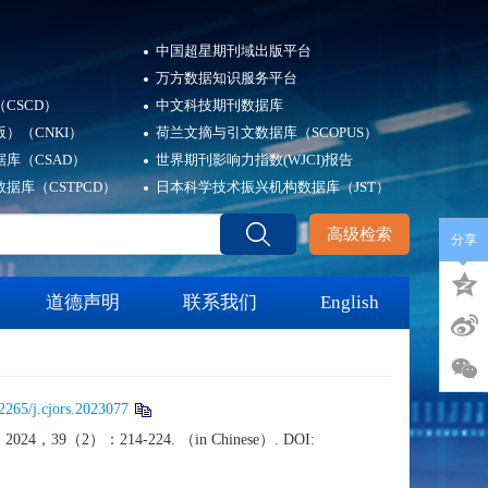
中国超星期刊域出版平台
万方数据知识服务平台
CSCD）
中文科技期刊数据库
）（CNKI）
荷兰文摘与引文数据库（SCOPUS）
库（CSAD）
世界期刊影响力指数(WJCI)报告
据库（CSTPCD）
日本科学技术振兴机构数据库（JST）
高级检索
分享
道德声明
联系我们
English
2265/j.cjors.2023077
science，2024，39（2）：214-224. （in Chinese）. DOI: