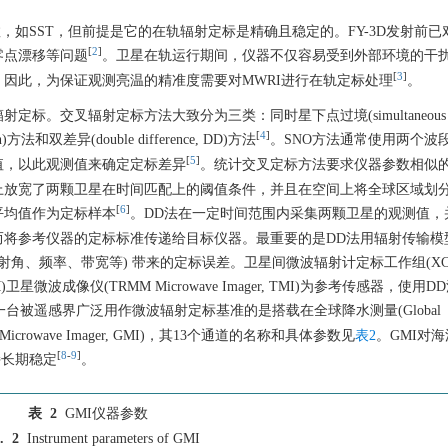
数，如SST，但前提是它的在轨辐射定标是精确且稳定的。FY-3D发射前已
[
2
]
零点漂移等问题
。卫星在轨运行期间，仪器不仅容易受到外部环境的干
[
3
]
因此，为保证观测亮温的精准度需要对MWRI进行在轨定标处理
。
交叉辐射定标方法大致分为三类：同时星下点过境(simultaneous na
[
4
]
ion)方法和双差异(double difference, DD)方法
。SNO方法通常使用两个波
[
5
]
值，以此观测值来确定定标差异
。统计交叉定标方法要求仪器参数相似
上放宽了两颗卫星在时间匹配上的阈值条件，并且在空间上将全球区域划
[
6
]
平均值作为定标样本
。DD法在一定时间范围内采集两颗卫星的观测值，
考仪器的定标标准传递给目标仪器。最重要的是DD法用辐射传输模型(rad
数差异 (入射角、频率、带宽等) 带来的定标误差。卫星间微波辐射计定标工作组(X
on, TRMM)卫星微波成像仪(TRMM Microwave Imager, TMI)为参考传感器，使
一台被遥感界广泛用作微波辐射定标基准的是搭载在全球降水测量(Global
GPM Microwave Imager, GMI)，其13个通道的名称和具体参数见
表2
。GMI对
[
8
-
9
]
持长期稳定
。
表 2
GMI仪器参数
. 2
Instrument parameters of GMI