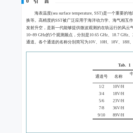
0 引 言
海表温度(sea surface temperature, 
换等。高精度的SST被广泛应用于海洋动力学、海气相互
发射升空，是新一代能够提供微波观测的在轨运行的风云气象卫星。FY-3
10~89 GHz的5个观测频点，分别是10.65 GHz、18.7 G
通道。各个通道的名称分别简写为10V、10H、18V、18H、2
Tab. 1
通道号
名称
1/2
10V/H
3/4
18V/H
5/6
23V/H
7/8
36V/H
9/10
89V/H