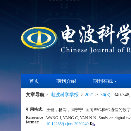
首页
期刊介绍
期刊在线
文章导航
>
电波科学学报
>
2021
>
36(3)
: 340-348,
引用格式:
王健，杨闯，闫宁宁. 面向B5G和6G通信的数字孪生信道
Reference
WANG J, YANG C, YAN N N. Study on digital tw
format:
10.12265/j.cjors.2020240