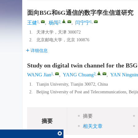
面向B5G和6G通信的数字孪生信道研究
1
,
2
,
,
1
,
王健
,
杨闯
,
闫宁宁
1.
天津大学，天津 300072
2.
北京邮电大学，北京 100876
详细信息
Study on digital twin channel for the B
1
,
2
,
,
WANG Jian
,
YANG Chuang
,
YAN Ningnin
1.
Tianjin University, Tianjin 30072, China
2.
Beijing University of Post and Telecommunications, Beij
摘要
摘要
相关文章