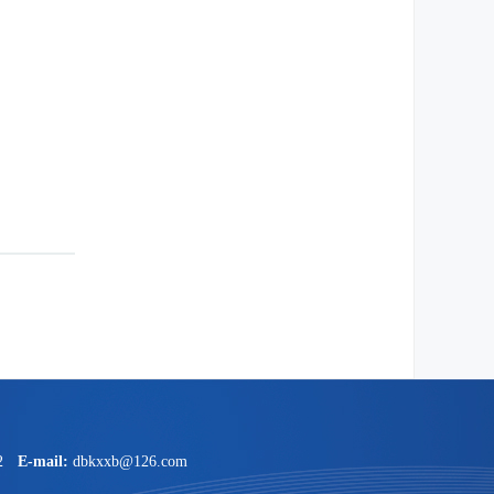
2
E-mail:
dbkxxb@126.com