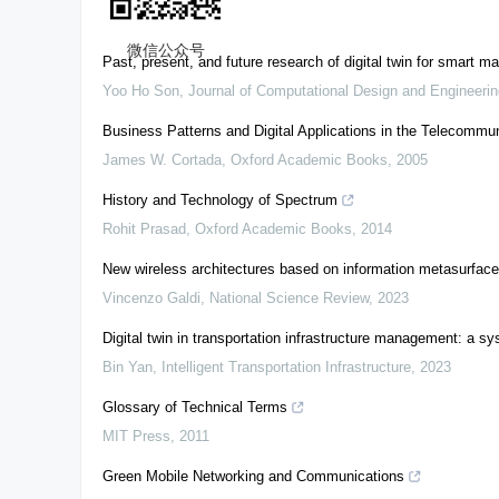
We recommend
微信公众号
Past, present, and future research of digital twin for smart m
Yoo Ho Son
,
Journal of Computational Design and Engineerin
Business Patterns and Digital Applications in the Telecommun
James W. Cortada
,
Oxford Academic Books
,
2005
History and Technology of Spectrum
Rohit Prasad
,
Oxford Academic Books
,
2014
New wireless architectures based on information metasurfac
Vincenzo Galdi
,
National Science Review
,
2023
Digital twin in transportation infrastructure management: a s
Bin Yan
,
Intelligent Transportation Infrastructure
,
2023
Glossary of Technical Terms
MIT Press
,
2011
Green Mobile Networking and Communications