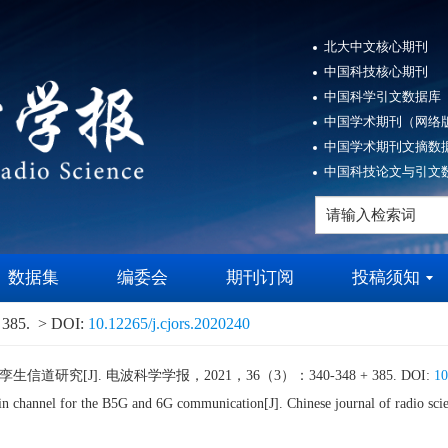
北大中文核心期刊
中国科技核心期刊
中国科学引文数据库（
中国学术期刊（网络版
中国学术期刊文摘数据
中国科技论文与引文数
数据集
编委会
期刊订阅
投稿须知
 385.
> DOI:
10.12265/j.cjors.2020240
研究[J]. 电波科学学报，2021，36（3）：340-348 + 385. DOI:
10
in channel for the B5G and 6G communication[J]. Chinese journal of ra