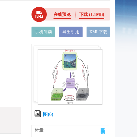
在线预览
下载
(1.1MB)
手机阅读
导出引用
XML下载
图(6)
计量