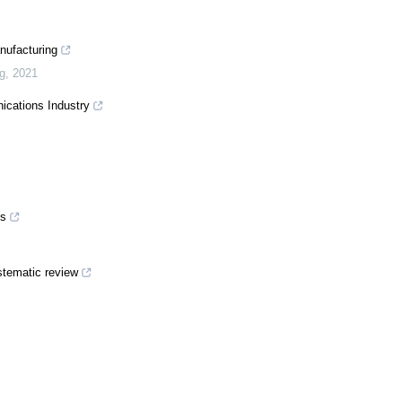
anufacturing
g
,
2021
ications Industry
es
ystematic review