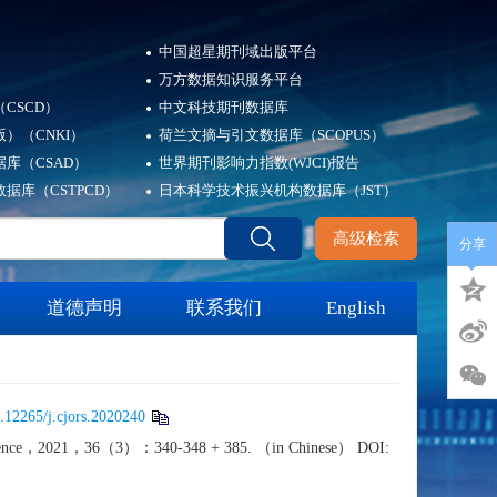
中国超星期刊域出版平台
万方数据知识服务平台
CSCD）
中文科技期刊数据库
）（CNKI）
荷兰文摘与引文数据库（SCOPUS）
库（CSAD）
世界期刊影响力指数(WJCI)报告
据库（CSTPCD）
日本科学技术振兴机构数据库（JST）
高级检索
分享
道德声明
联系我们
English
.12265/j.cjors.2020240
dio science，2021，36（3）：340-348 + 385. （in Chinese） DOI: