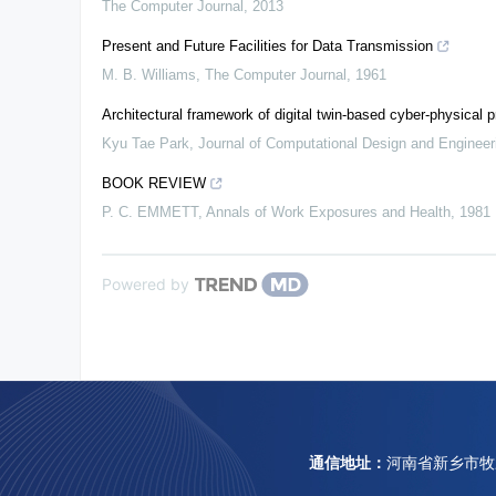
The Computer Journal
,
2013
Present and Future Facilities for Data Transmission
M. B. Williams
,
The Computer Journal
,
1961
Architectural framework of digital twin-based cyber-physical p
Kyu Tae Park
,
Journal of Computational Design and Engineer
BOOK REVIEW
P. C. EMMETT
,
Annals of Work Exposures and Health
,
1981
Powered by
通信地址：
河南省新乡市牧野