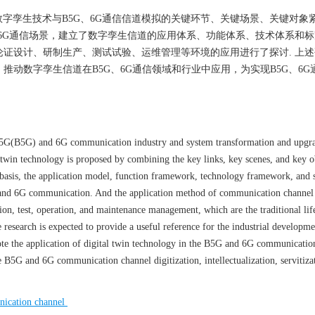
数字孪生技术与B5G、6G通信信道模拟的关键环节、关键场景、关键对象
和6G通信场景，建立了数字孪生信道的应用体系、功能体系、技术体系和
论证设计、研制生产、测试试验、运维管理等环境的应用进行了探讨. 上
推动数字孪生信道在B5G、6G通信领域和行业中应用，为实现B5G、6G
 5G(B5G) and 6G communication industry and system transformation and upgra
win technology is proposed by combining the key links, key scenes, and key ob
sis, the application model, function framework, technology framework, and 
G and 6G communication. And the application method of communication channel 
on, test, operation, and maintenance management, which are the traditional lif
esearch is expected to provide a useful reference for the industrial developm
e the application of digital twin technology in the B5G and 6G communication
he B5G and 6G communication channel digitization, intellectualization, servitiza
ication channel