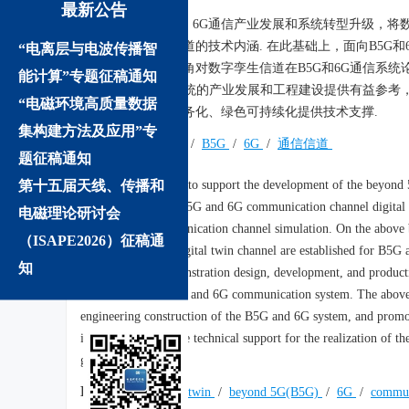
最新公告
摘要:
为支撑B5G、6G通信产业发展和系统转型升级，将
提出了数字孪生信道的技术内涵. 在此基础上，面向B5G
“电离层与电波传播智
并从全生命周期视角对数字孪生信道在B5G和6G通信系统
能计算”专题征稿通知
为B5G、6G通信系统的产业发展和工程建设提供有益参考，
“电磁环境高质量数据
字化、智能化、服务化、绿色可持续化提供技术支撑.
集构建方法及应用”专
关键词:
数字孪生
/
B5G
/
6G
/
通信信道
题征稿通知
Abstract:
第十五届天线、传播和
In order to support the development of the beyond
connotation of the B5G and 6G communication channel digital t
电磁理论研讨会
B5G and 6G communication channel simulation. On the above ba
（ISAPE2026）征稿通
framework of the digital twin channel are established for B5
知
is discussed in demonstration design, development, and producti
activities of the B5G and 6G communication system. The above r
engineering construction of the B5G and 6G system, and promot
industry, and provide technical support for the realization of t
green sustainability.
Keywords:
digital twin
/
beyond 5G(B5G)
/
6G
/
commun