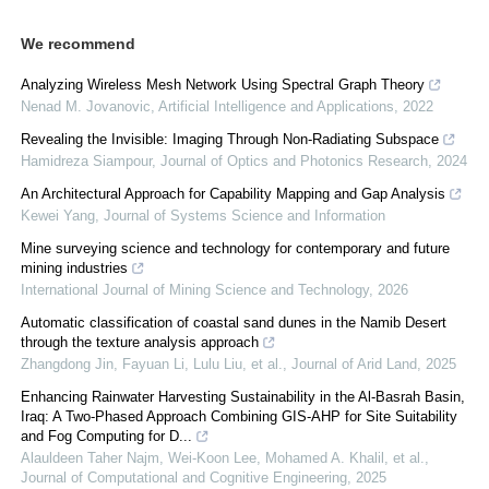
We recommend
Analyzing Wireless Mesh Network Using Spectral Graph Theory
Nenad M. Jovanovic
,
Artificial Intelligence and Applications
,
2022
Revealing the Invisible: Imaging Through Non-Radiating Subspace
Hamidreza Siampour
,
Journal of Optics and Photonics Research
,
2024
An Architectural Approach for Capability Mapping and Gap Analysis
Kewei Yang
,
Journal of Systems Science and Information
Mine surveying science and technology for contemporary and future
mining industries
International Journal of Mining Science and Technology
,
2026
Automatic classification of coastal sand dunes in the Namib Desert
through the texture analysis approach
Zhangdong Jin, Fayuan Li, Lulu Liu, et al.
,
Journal of Arid Land
,
2025
Enhancing Rainwater Harvesting Sustainability in the Al-Basrah Basin,
Iraq: A Two-Phased Approach Combining GIS-AHP for Site Suitability
and Fog Computing for D...
Alauldeen Taher Najm, Wei-Koon Lee, Mohamed A. Khalil, et al.
,
Journal of Computational and Cognitive Engineering
,
2025