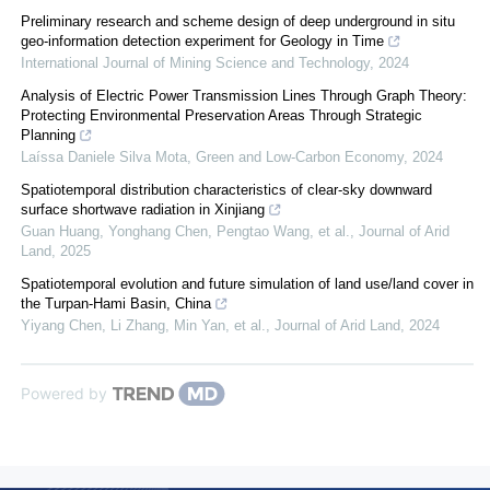
Preliminary research and scheme design of deep underground in situ
geo-information detection experiment for Geology in Time
International Journal of Mining Science and Technology
,
2024
Analysis of Electric Power Transmission Lines Through Graph Theory:
Protecting Environmental Preservation Areas Through Strategic
Planning
Laíssa Daniele Silva Mota
,
Green and Low-Carbon Economy
,
2024
Spatiotemporal distribution characteristics of clear-sky downward
surface shortwave radiation in Xinjiang
Guan Huang, Yonghang Chen, Pengtao Wang, et al.
,
Journal of Arid
Land
,
2025
Spatiotemporal evolution and future simulation of land use/land cover in
the Turpan-Hami Basin, China
Yiyang Chen, Li Zhang, Min Yan, et al.
,
Journal of Arid Land
,
2024
Powered by