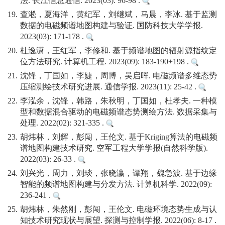
法. 长江信息通信. 2023(03): 96-98 .
19.
查淞，夏海洋，黄纪军，刘继斌，马晨，李冰. 基于监测
数据的电磁频谱地图构建与验证. 国防科技大学学报.
2023(03): 171-178 .
20.
杜逸潇，王红军，李修和. 基于频谱地图的辐射源指纹定
位方法研究. 计算机工程. 2023(09): 183-190+198 .
21.
沈锋，丁国如，李婕，周博，吴启晖. 电磁频谱多维态势
压缩测绘技术研究进展. 通信学报. 2023(11): 25-42 .
22.
李泓余，沈锋，韩路，朱秋明，丁国如，杜孝夫. 一种模
型和数据混合驱动的电磁频谱态势测绘方法. 数据采集与
处理. 2022(02): 321-335 .
23.
胡炜林，刘辉，彭闯，王伦文. 基于Kriging算法的电磁频
谱地图构建技术研究. 空军工程大学学报(自然科学版).
2022(03): 26-33 .
24.
刘兴光，周力，刘琰，张晓瀛，谭翔，魏急波. 基于边缘
智能的频谱地图构建与分发方法. 计算机科学. 2022(09):
236-241 .
25.
胡炜林，朱然刚，彭闯，王伦文. 电磁环境态势生成与认
知技术研究现状与展望. 探测与控制学报. 2022(06): 8-17 .