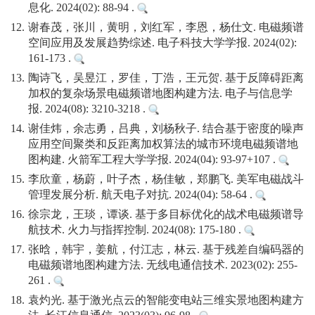
息化. 2024(02): 88-94 .
12.
谢春茂，张川，黄明，刘红军，李恩，杨仕文. 电磁频谱
空间应用及发展趋势综述. 电子科技大学学报. 2024(02):
161-173 .
13.
陶诗飞，吴昱江，罗佳，丁浩，王元贺. 基于反障碍距离
加权的复杂场景电磁频谱地图构建方法. 电子与信息学
报. 2024(08): 3210-3218 .
14.
谢佳炜，余志勇，吕典，刘杨秋子. 结合基于密度的噪声
应用空间聚类和反距离加权算法的城市环境电磁频谱地
图构建. 火箭军工程大学学报. 2024(04): 93-97+107 .
15.
李欣童，杨蔚，叶子杰，杨佳敏，郑鹏飞. 美军电磁战斗
管理发展分析. 航天电子对抗. 2024(04): 58-64 .
16.
徐宗龙，王琰，谭谈. 基于多目标优化的战术电磁频谱导
航技术. 火力与指挥控制. 2024(08): 175-180 .
17.
张晗，韩宇，姜航，付江志，林云. 基于残差自编码器的
电磁频谱地图构建方法. 无线电通信技术. 2023(02): 255-
261 .
18.
袁灼光. 基于激光点云的智能变电站三维实景地图构建方