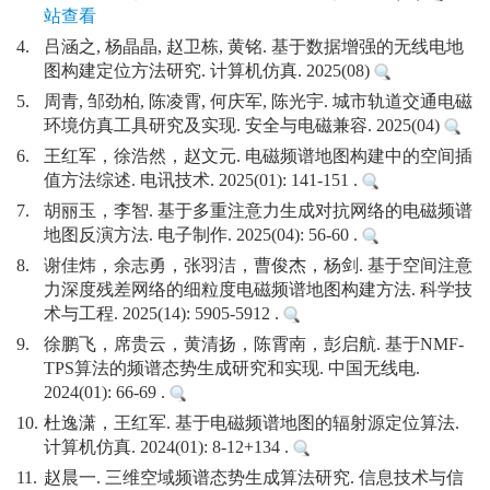
站查看
4.
吕涵之, 杨晶晶, 赵卫栋, 黄铭. 基于数据增强的无线电地
图构建定位方法研究. 计算机仿真. 2025(08)
5.
周青, 邹劲柏, 陈凌霄, 何庆军, 陈光宇. 城市轨道交通电磁
环境仿真工具研究及实现. 安全与电磁兼容. 2025(04)
6.
王红军，徐浩然，赵文元. 电磁频谱地图构建中的空间插
值方法综述. 电讯技术. 2025(01): 141-151 .
7.
胡丽玉，李智. 基于多重注意力生成对抗网络的电磁频谱
地图反演方法. 电子制作. 2025(04): 56-60 .
8.
谢佳炜，余志勇，张羽洁，曹俊杰，杨剑. 基于空间注意
力深度残差网络的细粒度电磁频谱地图构建方法. 科学技
术与工程. 2025(14): 5905-5912 .
9.
徐鹏飞，席贵云，黄清扬，陈霄南，彭启航. 基于NMF-
TPS算法的频谱态势生成研究和实现. 中国无线电.
2024(01): 66-69 .
10.
杜逸潇，王红军. 基于电磁频谱地图的辐射源定位算法.
计算机仿真. 2024(01): 8-12+134 .
11.
赵晨一. 三维空域频谱态势生成算法研究. 信息技术与信