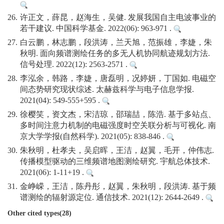
26.
许正文，薛昆，赵海生，吴健. 发展我国自主电波事业的
若干建议. 中国科学基金. 2022(06): 963-971 .
27.
白云鹏，林志鹏，段洪涛，兰天旭，范振雄，李婕，朱
秋明. 面向频谱测绘任务的多无人机协同航迹规划方法.
信号处理. 2022(12): 2563-2571 .
28.
李泓余，韩路，李婕，唐磊明，况婷妍，丁国如. 电磁空
间态势研究现状综述. 太赫兹科学与电子信息学报.
2021(04): 549-555+595 .
29.
徐樱笑，资文杰，宋洁琼，邵瑞喆，陈浩. 基于多站点、
多时间注意力机制的电磁强度时空关联分析与可视化. 南
京大学学报(自然科学). 2021(05): 838-846 .
30.
朱秋明，杜孝夫，吴启晖，王洁，赵翼，毛开，仲伟志.
传播模型驱动的三维频谱地图测绘研究. 宇航总体技术.
2021(06): 1-11+19 .
31.
金峥嵘，王洁，陈丹彤，赵翼，朱秋明，段洪涛. 基于频
谱测绘的辐射源定位. 通信技术. 2021(12): 2644-2649 .
Other cited types(28)