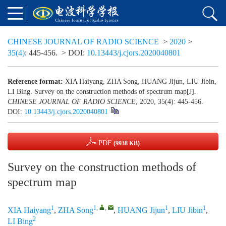
CHINESE JOURNAL OF RADIO SCIENCE
>
2020
>
35(4)
: 445-456.
> DOI:
10.13443/j.cjors.2020040801
Reference format:
XIA Haiyang, ZHA Song, HUANG Jijun, LIU Jibin,
LI Bing. Survey on the construction methods of spectrum map[J].
CHINESE JOURNAL OF RADIO SCIENCE
, 2020, 35(4): 445-456.
DOI:
10.13443/j.cjors.2020040801
PDF
(9938 KB)
Survey on the construction methods of
spectrum map
1
1
,
,
1
1
XIA Haiyang
,
ZHA Song
,
HUANG Jijun
,
LIU Jibin
,
2
LI Bing