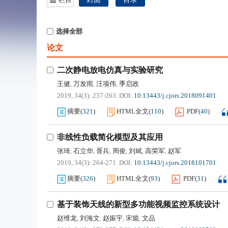
选择全部
论文
二次静电放电仿真与实验研究
王健
万发雨
汪项伟
季启政
,
,
,
2019, 34(3): 257-263.
DOI:
10.13443/j.cjors.2018091401
摘要
(
321
)
HTML全文
(
110
)
PDF
(
40
)
非线性负载简化模型及其应用
张琦
石立华
胥兵
周俊
刘斌
高荣军
赵军
,
,
,
,
,
,
2019, 34(3): 264-271.
DOI:
10.13443/j.cjors.2018101701
摘要
(
326
)
HTML全文
(
93
)
PDF
(
31
)
基于装饰天线的新型多功能视频监控系统设计
赵维龙
刘海文
赵振宇
宋懿
文品
,
,
,
,