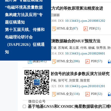
“电磁环境高质量数据
基于混合离散方式的等效原理算法精度改进
集构建方法及应用”专
梁加南
邵汉儒
汪丽丽
,
,
2019, 34(3): 302-308.
DOI:
10.13443/j.cjors.2018081202
题征稿通知
摘要
(
232
)
HTML全文
(
87
)
PDF
(
21
)
第十五届天线、传播和
电磁理论研讨会
基于多体制探测数据融合的MUF预报方法
（ISAPE2026）征稿通
姬生云
贾文科
王健
苏海斌
葛云露
付炜
杨铖
张秀强
孙
,
,
,
,
,
,
,
,
知
2019, 34(3): 309-314.
DOI:
10.13443/j.cjors.2018020601
摘要
(
461
)
HTML全文
(
206
)
PDF
(
57
)
岸基GNSS反射信号的波浪多参数反演方法研究
王波
闫星魁
徐宇柘
张可可
刘世萱
陈世哲
,
,
,
,
,
2019, 34(3): 315-321.
DOI:
10.13443/j.cjors.2018101201
摘要
(
365
)
HTML全文
(
116
)
PDF
(
32
)
微信公众号
基于地基GNSS和COSMIC掩星数据吸收的三