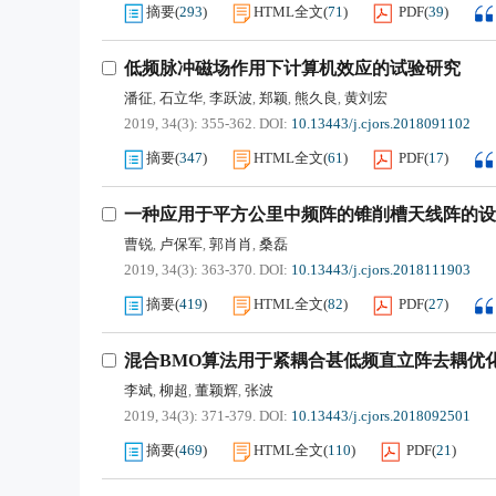
摘要
(
293
)
HTML全文
(
71
)
PDF
(
39
)
低频脉冲磁场作用下计算机效应的试验研究
潘征
石立华
李跃波
郑颖
熊久良
黄刘宏
,
,
,
,
,
2019, 34(3): 355-362.
DOI:
10.13443/j.cjors.2018091102
摘要
(
347
)
HTML全文
(
61
)
PDF
(
17
)
一种应用于平方公里中频阵的锥削槽天线阵的设
曹锐
卢保军
郭肖肖
桑磊
,
,
,
2019, 34(3): 363-370.
DOI:
10.13443/j.cjors.2018111903
摘要
(
419
)
HTML全文
(
82
)
PDF
(
27
)
混合BMO算法用于紧耦合甚低频直立阵去耦优
李斌
柳超
董颖辉
张波
,
,
,
2019, 34(3): 371-379.
DOI:
10.13443/j.cjors.2018092501
摘要
(
469
)
HTML全文
(
110
)
PDF
(
21
)