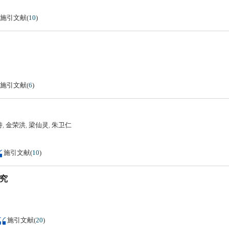
施引文献
(
10
)
施引文献
(
6
)
诗
金荣洪
梁仙灵
朱卫仁
,
,
,
施引文献
(
10
)
研究
施引文献
(
20
)