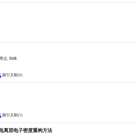
秀志
韩峰
,
施引文献
(
8
)
施引文献
(
5
)
维电离层电子密度重构方法