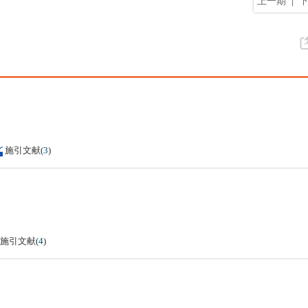
上一期
|
施引文献
(
3
)
施引文献
(
4
)