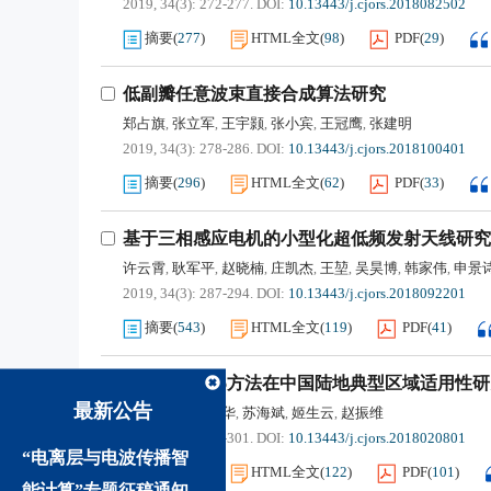
2019, 34(3): 272-277.
DOI:
10.13443/j.cjors.2018082502
摘要
(
277
)
HTML全文
(
98
)
PDF
(
29
)
低副瓣任意波束直接合成算法研究
郑占旗
张立军
王宇颢
张小宾
王冠鹰
张建明
,
,
,
,
,
2019, 34(3): 278-286.
DOI:
10.13443/j.cjors.2018100401
摘要
(
296
)
HTML全文
(
62
)
PDF
(
33
)
基于三相感应电机的小型化超低频发射天线研究
许云霄
耿军平
赵晓楠
庄凯杰
王堃
吴昊博
韩家伟
申景
,
,
,
,
,
,
,
2019, 34(3): 287-294.
DOI:
10.13443/j.cjors.2018092201
摘要
(
543
)
HTML全文
(
119
)
PDF
(
41
)
ITU-R P.1546方法在中国陆地典型区域适用性
最新公告
杨铖
王健
由希华
苏海斌
姬生云
赵振维
,
,
,
,
,
2019, 34(3): 295-301.
DOI:
10.13443/j.cjors.2018020801
“电离层与电波传播智
摘要
(
853
)
HTML全文
(
122
)
PDF
(
101
)
能计算”专题征稿通知