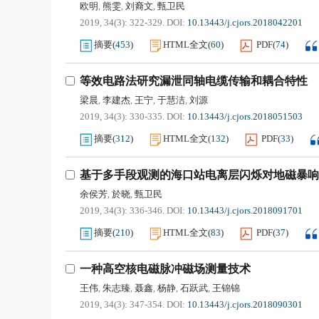
欧明
熊雯
刘裔文
甄卫民
,
,
,
2019, 34(3): 322-329.
DOI:
10.13443/j.cjors.2018042201
摘要
(
453
)
HTML全文
(
60
)
PDF
(
74
)
等效电路法研究漏泄同轴电缆传输和耦合特性
梁晨
李建杰
王宁
于慧洁
刘源
,
,
,
,
2019, 34(3): 330-335.
DOI:
10.13443/j.cjors.2018051503
摘要
(
312
)
HTML全文
(
132
)
PDF
(
33
)
基于多手段观测的海口站电离层闪烁对地磁暴响
余侯芳
於晓
甄卫民
,
,
2019, 34(3): 336-346.
DOI:
10.13443/j.cjors.2018091701
摘要
(
210
)
HTML全文
(
83
)
PDF
(
37
)
一种高空核电磁脉冲磁场测量技术
王伟
朱志臻
聂鑫
杨静
石跃武
王锦锦
,
,
,
,
,
2019, 34(3): 347-354.
DOI:
10.13443/j.cjors.2018090301