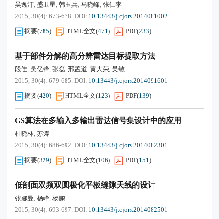
吴逸汀
盛卫星
韩玉兵
马晓峰
张仁李
,
,
,
,
2015, 30(4): 673-678.
DOI:
10.13443/j.cjors.2014081002
摘要
(
785
)
HTML全文
(
471
)
PDF
(
233
)
基于部件分解的高分辨雷达目标提取方法
段佳
吴亿锋
张磊
邢孟道
黄大荣
吴敏
,
,
,
,
,
2015, 30(4): 679-685.
DOI:
10.13443/j.cjors.2014091601
摘要
(
420
)
HTML全文
(
123
)
PDF
(
139
)
GS算法在多输入多输出雷达信号集设计中的应用
杜晓林
苏涛
,
2015, 30(4): 686-692.
DOI:
10.13443/j.cjors.2014082301
摘要
(
329
)
HTML全文
(
106
)
PDF
(
151
)
低剖面双频双圆极化平板缝隙天线的设计
张娜曼
杨峰
杨鹏
,
,
2015, 30(4): 693-697.
DOI:
10.13443/j.cjors.2014082501