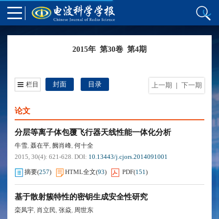
2015年 第30卷 第4期
栏目
封面
目录
上一期
|
下一期
论文
分层等离子体包覆飞行器天线性能一体化分析
牛雪
聂在平
阙肖峰
何十全
,
,
,
2015, 30(4): 621-628.
DOI:
10.13443/j.cjors.2014091001
摘要
(
257
)
HTML全文
(
93
)
PDF
(
151
)
基于散射簇特性的密钥生成安全性研究
栾凤宇
肖立民
张焱
周世东
,
,
,