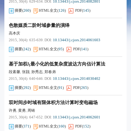
2015, 30(4): 629-634.
DOI:
10.13443/j.cjors.2014082801
摘要
(
260
)
HTML全文
(
126
)
PDF
(
145
)
色散媒质二阶时域参量的演绎
高本庆
2015, 30(4): 635-639.
DOI:
10.13443/j.cjors.2014061603
摘要
(
242
)
HTML全文
(
95
)
PDF
(
141
)
基于加权
l
最小化的低复杂度波达方向估计算法
1
段素馨
张颢
孙秀志
郑春弟
,
,
,
2015, 30(4): 640-646.
DOI:
10.13443/j.cjors.2014030402
摘要
(
292
)
HTML全文
(
91
)
PDF
(
265
)
双时间步时域有限体积方法计算时变电磁场
许勇
黄勇
周铸
,
,
2015, 30(4): 647-652.
DOI:
10.13443/j.cjors.2014062601
摘要
(
371
)
HTML全文
(
160
)
PDF
(
152
)