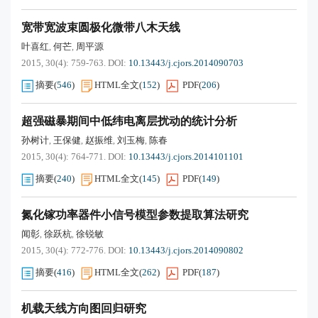
宽带宽波束圆极化微带八木天线
叶喜红
何芒
周平源
,
,
2015, 30(4): 759-763.
DOI:
10.13443/j.cjors.2014090703
摘要
(
546
)
HTML全文
(
152
)
PDF
(
206
)
超强磁暴期间中低纬电离层扰动的统计分析
孙树计
王保健
赵振维
刘玉梅
陈春
,
,
,
,
2015, 30(4): 764-771.
DOI:
10.13443/j.cjors.2014101101
摘要
(
240
)
HTML全文
(
145
)
PDF
(
149
)
氮化镓功率器件小信号模型参数提取算法研究
闻彰
徐跃杭
徐锐敏
,
,
2015, 30(4): 772-776.
DOI:
10.13443/j.cjors.2014090802
摘要
(
416
)
HTML全文
(
262
)
PDF
(
187
)
机载天线方向图回归研究