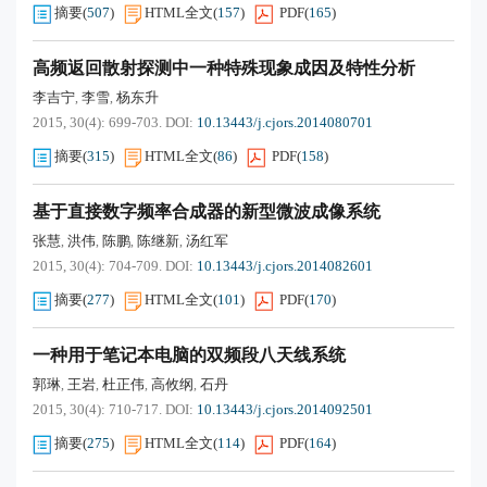
摘要
(
507
)
HTML全文
(
157
)
PDF
(
165
)
高频返回散射探测中一种特殊现象成因及特性分析
李吉宁
李雪
杨东升
,
,
2015, 30(4): 699-703.
DOI:
10.13443/j.cjors.2014080701
摘要
(
315
)
HTML全文
(
86
)
PDF
(
158
)
基于直接数字频率合成器的新型微波成像系统
张慧
洪伟
陈鹏
陈继新
汤红军
,
,
,
,
2015, 30(4): 704-709.
DOI:
10.13443/j.cjors.2014082601
摘要
(
277
)
HTML全文
(
101
)
PDF
(
170
)
一种用于笔记本电脑的双频段八天线系统
郭琳
王岩
杜正伟
高攸纲
石丹
,
,
,
,
2015, 30(4): 710-717.
DOI:
10.13443/j.cjors.2014092501
摘要
(
275
)
HTML全文
(
114
)
PDF
(
164
)