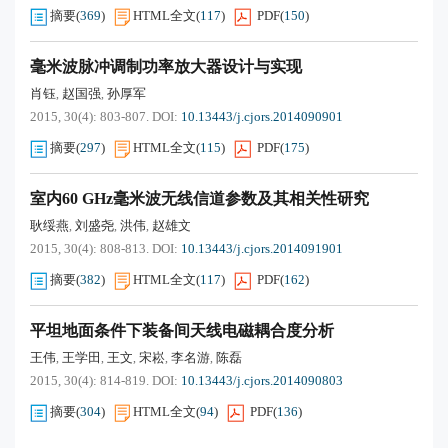
摘要
(
369
)
HTML全文
(
117
)
PDF
(
150
)
毫米波脉冲调制功率放大器设计与实现
肖钰
赵国强
孙厚军
,
,
2015, 30(4): 803-807.
DOI:
10.13443/j.cjors.2014090901
摘要
(
297
)
HTML全文
(
115
)
PDF
(
175
)
室内60 GHz毫米波无线信道参数及其相关性研究
耿绥燕
刘盛尧
洪伟
赵雄文
,
,
,
2015, 30(4): 808-813.
DOI:
10.13443/j.cjors.2014091901
摘要
(
382
)
HTML全文
(
117
)
PDF
(
162
)
平坦地面条件下装备间天线电磁耦合度分析
王伟
王学田
王文
宋崧
李名游
陈磊
,
,
,
,
,
2015, 30(4): 814-819.
DOI:
10.13443/j.cjors.2014090803
摘要
(
304
)
HTML全文
(
94
)
PDF
(
136
)