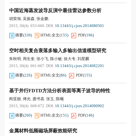
中国近海蒸发波导反演中最佳雷达参数分析
胡荣旭
吴振森
张金鹏
,
,
2015, 30(4): 653-660.
DOI:
10.13443/j.cjors.2014080501
摘要
(
339
)
HTML全文
(
155
)
PDF
(
196
)
空时相关复合衰落多输入多输出信道模型研究
朱秋明
周生奎
张小飞
陈小敏
徐大专
刘星麟
,
,
,
,
,
2015, 30(4): 661-667.
DOI:
10.13443/j.cjors.2014082201
摘要
(
226
)
HTML全文
(
86
)
PDF
(
155
)
基于并行FDTD方法分析表面等离子波导的特性
阎亚丽
傅光
龚书喜
张玉
陈曦
,
,
,
,
2015, 30(4): 668-672.
DOI:
10.13443/j.cjors.2014090902
摘要
(
260
)
HTML全文
(
151
)
PDF
(
146
)
金属材料低频磁场屏蔽效能研究