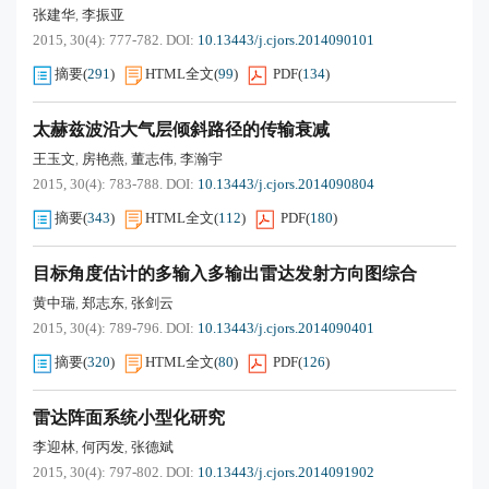
张建华
李振亚
,
2015, 30(4): 777-782.
DOI:
10.13443/j.cjors.2014090101
摘要
(
291
)
HTML全文
(
99
)
PDF
(
134
)
太赫兹波沿大气层倾斜路径的传输衰减
王玉文
房艳燕
董志伟
李瀚宇
,
,
,
2015, 30(4): 783-788.
DOI:
10.13443/j.cjors.2014090804
摘要
(
343
)
HTML全文
(
112
)
PDF
(
180
)
目标角度估计的多输入多输出雷达发射方向图综合
黄中瑞
郑志东
张剑云
,
,
2015, 30(4): 789-796.
DOI:
10.13443/j.cjors.2014090401
摘要
(
320
)
HTML全文
(
80
)
PDF
(
126
)
雷达阵面系统小型化研究
李迎林
何丙发
张德斌
,
,
2015, 30(4): 797-802.
DOI:
10.13443/j.cjors.2014091902