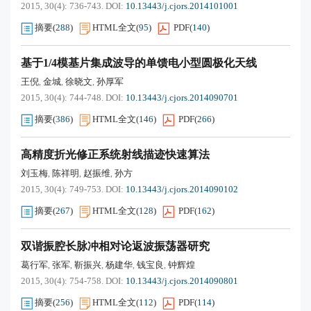
2015, 30(4): 736-743.
DOI:
10.13443/j.cjors.2014101001
摘要
(
288
)
HTML全文
(
95
)
PDF
(
140
)
基于1/4模基片集成波导的单馈电小型圆极化天线
王倪
金城
徐晓文
孙厚军
,
,
,
2015, 30(4): 744-748.
DOI:
10.13443/j.cjors.2014090701
摘要
(
386
)
HTML全文
(
146
)
PDF
(
266
)
高精度折光修正系统射线描迹快速算法
刘玉梅
陈祥明
赵振维
孙方
,
,
,
2015, 30(4): 749-753.
DOI:
10.13443/j.cjors.2014090102
摘要
(
267
)
HTML全文
(
128
)
PDF
(
162
)
双谐振腔长脉冲相对论返波振荡器研究
葛行军
张军
靳振兴
杨建华
钱宝良
钟辉煌
,
,
,
,
,
2015, 30(4): 754-758.
DOI:
10.13443/j.cjors.2014090801
摘要
(
256
)
HTML全文
(
112
)
PDF
(
114
)