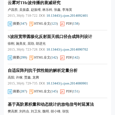
云雾对THz波传播的衰减研究
卢昌胜
吴振森
赵振维
林乐科
张鑫
李海英
,
,
,
,
,
2015, 30(4): 718-722.
DOI:
10.13443/j.cjors.2014092401
摘要
(
347
)
HTML全文
(
123
)
PDF
(
158
)
S波段宽带圆极化反射面天线口径合成阵列设计
徐刚
施美友
屈劲
胡进光
,
,
,
2015, 30(4): 723-728.
DOI:
10.13443/j.cjors.2014090702
摘要
(
299
)
HTML全文
(
142
)
PDF
(
142
)
自适应阵列抗干扰性能的解析定量分析
高阳
许稼
贾鑫
龙腾
,
,
,
2015, 30(4): 729-735.
DOI:
10.13443/j.cjors.2014080901
摘要
(
287
)
HTML全文
(
145
)
PDF
(
151
)
基于高阶累积量和动态统计的放电信号时延算法
樊高辉
刘尚合
刘卫东
魏明
胡小锋
张悦
,
,
,
,
,