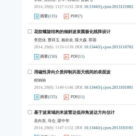
2014, 29(6): 1127-1132.
DOI:
10.13443/j.cjors.2013121802
摘要
(
135
)
PDF
(
7
)
花纹螺旋结构的倾斜波束圆极化线阵设计
李思佳
曹祥玉
杨欢欢
陈大森
郭蓉
,
,
,
,
2014, 29(6): 1133-1139.
DOI:
10.13443/j.cjors.2013110702
摘要
(
150
)
PDF
(
11
)
用磁性异向介质抑制共面天线间的表面波
程响响
2014, 29(6): 1140-1146.
DOI:
10.13443/j.cjors.2013101801
摘要
(
155
)
PDF
(
11
)
基于波束域的米波雷达低仰角波达方向估计
吴向东
马仑
梁中华
,
,
2014, 29(6): 1147-1152.
DOI:
10.13443/j.cjors.2013103101