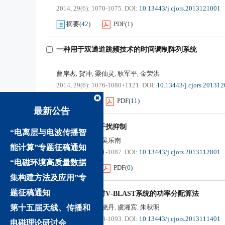
2014, 29(6): 1070-1075.
DOI:
10.13443/j.cjors.2013121001
摘要
(
42
)
PDF
(
1
)
一种用于双通道跳频技术的时间调制阵列系统
曹岸杰
贺冲
梁仙灵
耿军平
金荣洪
,
,
,
,
2014, 29(6): 1076-1080+1121.
DOI:
10.13443/j.cjors.20131
摘要
(
251
)
PDF
(
11
)
最新公告
二次雷达异步干扰抑制
“电离层与电波传播智
卢从慧
李玉书
吴乐南
,
,
能计算”专题征稿通知
2014, 29(6): 1081-1087.
DOI:
10.13443/j.cjors.2013112801
“电磁环境高质量数据
摘要
(
46
)
PDF
(
0
)
集构建方法及应用”专
题征稿通知
存在反馈延迟时
V
-
BLAST
系统的功率分配算法
第十五届天线、传播和
陈小敏
谭伟
于晓丹
虞湘宾
朱秋明
,
,
,
,
2014, 29(6): 1088-1093.
DOI:
10.13443/j.cjors.2013111401
电磁理论研讨会