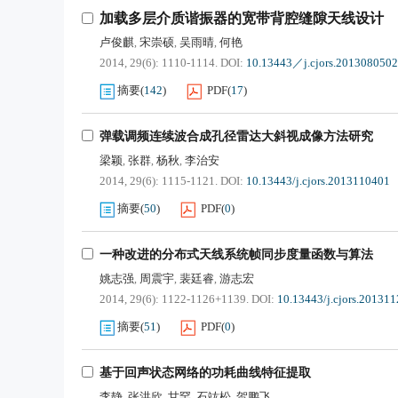
加载多层介质谐振器的宽带背腔缝隙天线设计
卢俊麒
宋崇硕
吴雨晴
何艳
,
,
,
2014, 29(6): 1110-1114.
DOI:
10.13443／j.cjors.2013080502
摘要
(
142
)
PDF
(
17
)
弹载调频连续波合成孔径雷达大斜视成像方法研究
梁颖
张群
杨秋
李治安
,
,
,
2014, 29(6): 1115-1121.
DOI:
10.13443/j.cjors.2013110401
摘要
(
50
)
PDF
(
0
)
一种改进的分布式天线系统帧同步度量函数与算法
姚志强
周震宇
裴廷睿
游志宏
,
,
,
2014, 29(6): 1122-1126+1139.
DOI:
10.13443/j.cjors.20131
摘要
(
51
)
PDF
(
0
)
基于回声状态网络的功耗曲线特征提取
李静
张洪欣
甘罕
石竑松
贺鹏飞
,
,
,
,