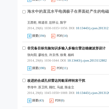
海水中的直流水平电偶极子在界面处产生的电磁
王西乾
韩逍菲
彭怀云
陈宇
,
,
,
2014, 29(6): 1030-1035+1056.
DOI:
10.13443/j.cjors.20131
摘要
(
194
)
PDF
(
14
)
非完备目标先验知识多输入多输出雷达稳健波形设计
张向阳
廖桂生
许京伟
徐青
杨科
,
,
,
,
2014, 29(6): 1036-1044.
DOI:
10.13443/j.cjors.2013112802
摘要
(
190
)
PDF
(
11
)
改进的合成孔径雷达间歇采样转发干扰
李传中
苏卫民
顾红
马超
陈金立
,
,
,
,
2014, 29(6): 1045-1050+1069.
DOI:
10.13443/j.cjors.20131
摘要
(
43
)
PDF
(
0
)