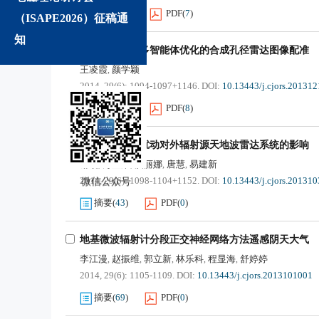
摘要
(
245
)
PDF
(
7
)
（ISAPE2026）征稿通
知
基于互信息和多智能体优化的合成孔径雷达图像配准
王凌霞
颜学颖
,
2014, 29(6): 1094-1097+1146.
DOI:
10.13443/j.cjors.20131
摘要
(
161
)
PDF
(
8
)
电离层行进式扰动对外辐射源天地波雷达系统的影响
谢锐
万显荣
洪丽娜
唐慧
易建新
,
,
,
,
2014, 29(6): 1098-1104+1152.
DOI:
10.13443/j.cjors.20131
微信公众号
摘要
(
43
)
PDF
(
0
)
地基微波辐射计分段正交神经网络方法遥感阴天大气
李江漫
赵振维
郭立新
林乐科
程显海
舒婷婷
,
,
,
,
,
2014, 29(6): 1105-1109.
DOI:
10.13443/j.cjors.2013101001
摘要
(
69
)
PDF
(
0
)