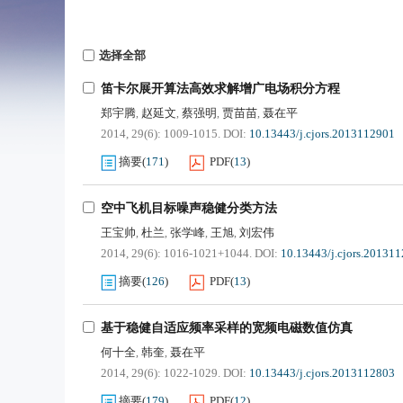
选择全部
笛卡尔展开算法高效求解增广电场积分方程
郑宇腾
赵延文
蔡强明
贾苗苗
聂在平
,
,
,
,
2014, 29(6): 1009-1015.
DOI:
10.13443/j.cjors.2013112901
摘要
(
171
)
PDF
(
13
)
空中飞机目标噪声稳健分类方法
王宝帅
杜兰
张学峰
王旭
刘宏伟
,
,
,
,
2014, 29(6): 1016-1021+1044.
DOI:
10.13443/j.cjors.20131
摘要
(
126
)
PDF
(
13
)
基于稳健自适应频率采样的宽频电磁数值仿真
何十全
韩奎
聂在平
,
,
2014, 29(6): 1022-1029.
DOI:
10.13443/j.cjors.2013112803
摘要
(
179
)
PDF
(
12
)