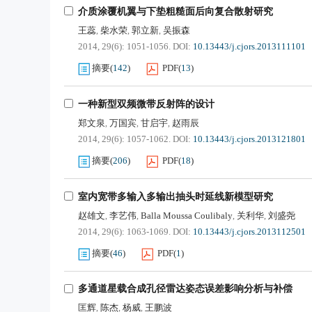
介质涂覆机翼与下垫粗糙面后向复合散射研究
王蕊
柴水荣
郭立新
吴振森
,
,
,
2014, 29(6): 1051-1056.
DOI:
10.13443/j.cjors.2013111101
摘要
(
142
)
PDF
(
13
)
一种新型双频微带反射阵的设计
郑文泉
万国宾
甘启宇
赵雨辰
,
,
,
2014, 29(6): 1057-1062.
DOI:
10.13443/j.cjors.2013121801
摘要
(
206
)
PDF
(
18
)
室内宽带多输入多输出抽头时延线新模型研究
赵雄文
李艺伟
Balla Moussa Coulibaly
关利华
刘盛尧
,
,
,
,
2014, 29(6): 1063-1069.
DOI:
10.13443/j.cjors.2013112501
摘要
(
46
)
PDF
(
1
)
多通道星载合成孔径雷达姿态误差影响分析与补偿
匡辉
陈杰
杨威
王鹏波
,
,
,