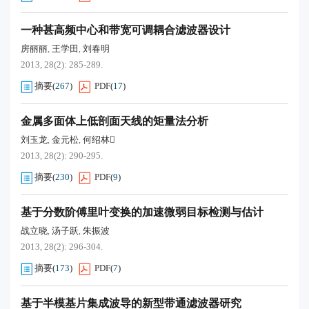
一种甚高频中心和带宽可调耦合滤波器设计
房丽丽
王学田
刘春明
,
,
2013, 28(2): 285-289.
摘要
(
267
)
PDF
(
17
)
金属多面体上低剖面天线的矩量法分析
刘玉龙
金元松
何绍林
,
,
2013, 28(2): 290-295.
摘要
(
230
)
PDF
(
9
)
基于分数阶傅里叶变换的加速微弱目标检测与估计
战立晓
汤子跃
朱振波
,
,
2013, 28(2): 296-304.
摘要
(
173
)
PDF
(
7
)
基于半模基片集成波导的新型带通滤波器研究