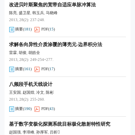
改进贝叶斯聚焦的宽带自适应单脉冲算法
陈亮
盛卫星
韩玉兵
马晓峰
,
,
,
2013, 28(2): 237-248.
摘要
(
181
)
PDF
(
15
)
求解各向异性介质涂覆的薄壳元-边界积分法
雷霖
胡俊
胡皓全
,
,
2013, 28(2): 249-254+277.
摘要
(
161
)
PDF
(
17
)
八频段手机天线设计
王安国
赵国煌
冷文
陈彬
,
,
,
2013, 28(2): 255-260.
摘要
(
190
)
PDF
(
43
)
基于数字变极化探测系统目标极化散射特性研究
赵国强
李璋峰
孙厚军
吕昕
,
,
,