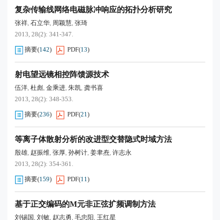
复杂传输线网络电磁脉冲响应的拓扑分析研究
张祥
石立华
周颖慧
张琦
,
,
,
2013, 28(2): 341-347.
摘要
(
142
)
PDF
(
13
)
射电望远镜相控阵馈源技术
伍洋
杜彪
金乘进
朱凯
龚书喜
,
,
,
,
2013, 28(2): 348-353.
摘要
(
236
)
PDF
(
21
)
等离子体散射分析的改进型交替隐式时域方法
殷雄
赵振维
张厚
孙树计
姜聿焘
许志永
,
,
,
,
,
2013, 28(2): 354-361.
摘要
(
159
)
PDF
(
11
)
基于正交编码的M元非正弦扩频调制方法
刘锡国
刘敏
赵志勇
毛忠阳
王红星
,
,
,
,