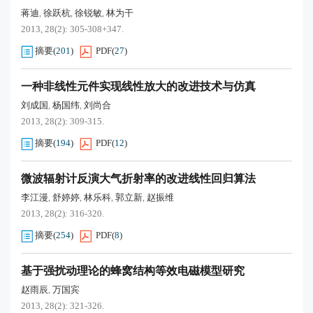
蒋迪
徐跃杭
徐锐敏
林为干
,
,
,
2013, 28(2): 305-308+347.
摘要
(
201
)
PDF
(
27
)
一种非线性元件实现线性放大的改进技术与仿真
刘成国
杨国纬
刘尚合
,
,
2013, 28(2): 309-315.
摘要
(
194
)
PDF
(
12
)
微波辐射计反演大气折射率的改进线性回归算法
李江漫
舒婷婷
林乐科
郭立新
赵振维
,
,
,
,
2013, 28(2): 316-320.
摘要
(
254
)
PDF
(
8
)
基于强扰动理论的蜂窝结构等效电磁模型研究
赵雨辰
万国宾
,
2013, 28(2): 321-326.