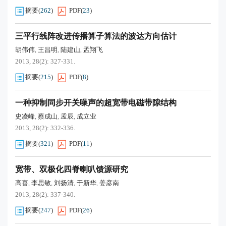
摘要
(
262
)
PDF
(
23
)
三平行线阵改进传播算子算法的波达方向估计
胡伟伟
王昌明
陆建山
孟翔飞
,
,
,
2013, 28(2): 327-331.
摘要
(
215
)
PDF
(
8
)
一种抑制同步开关噪声的超宽带电磁带隙结构
史凌峰
蔡成山
孟辰
成立业
,
,
,
2013, 28(2): 332-336.
摘要
(
321
)
PDF
(
11
)
宽带、双极化四脊喇叭馈源研究
高喜
李思敏
刘扬清
于新华
姜彦南
,
,
,
,
2013, 28(2): 337-340.
摘要
(
247
)
PDF
(
26
)