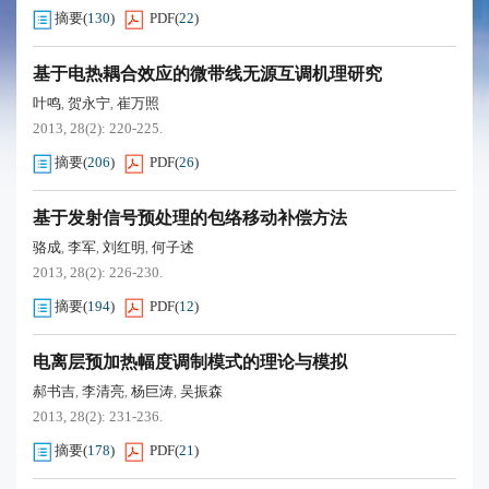
摘要
(
130
)
PDF
(
22
)
基于电热耦合效应的微带线无源互调机理研究
叶鸣
贺永宁
崔万照
,
,
2013, 28(2): 220-225.
摘要
(
206
)
PDF
(
26
)
基于发射信号预处理的包络移动补偿方法
骆成
李军
刘红明
何子述
,
,
,
2013, 28(2): 226-230.
摘要
(
194
)
PDF
(
12
)
电离层预加热幅度调制模式的理论与模拟
郝书吉
李清亮
杨巨涛
吴振森
,
,
,
2013, 28(2): 231-236.
摘要
(
178
)
PDF
(
21
)