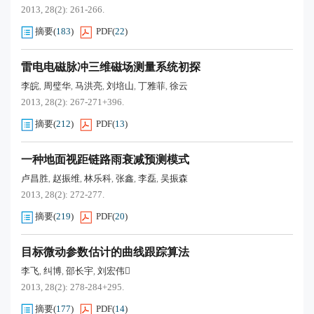
2013, 28(2): 261-266.
摘要
(
183
)
PDF
(
22
)
雷电电磁脉冲三维磁场测量系统初探
李皖
周璧华
马洪亮
刘培山
丁雅菲
徐云
,
,
,
,
,
2013, 28(2): 267-271+396.
摘要
(
212
)
PDF
(
13
)
一种地面视距链路雨衰减预测模式
卢昌胜
赵振维
林乐科
张鑫
李磊
吴振森
,
,
,
,
,
2013, 28(2): 272-277.
摘要
(
219
)
PDF
(
20
)
目标微动参数估计的曲线跟踪算法
李飞
纠博
邵长宇
刘宏伟
,
,
,
2013, 28(2): 278-284+295.
摘要
(
177
)
PDF
(
14
)