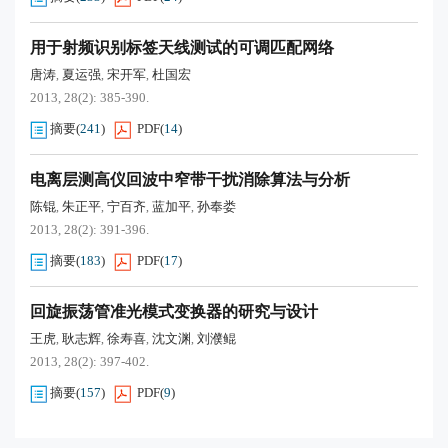
用于射频识别标签天线测试的可调匹配网络
唐涛
夏运强
宋开军
杜国宏
,
,
,
2013, 28(2): 385-390.
摘要
(
241
)
PDF
(
14
)
电离层测高仪回波中窄带干扰消除算法与分析
陈锟
朱正平
宁百齐
蓝加平
孙奉娄
,
,
,
,
2013, 28(2): 391-396.
摘要
(
183
)
PDF
(
17
)
回旋振荡管准光模式变换器的研究与设计
王虎
耿志辉
徐寿喜
沈文渊
刘濮鲲
,
,
,
,
2013, 28(2): 397-402.
摘要
(
157
)
PDF
(
9
)