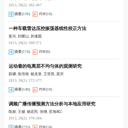
2013, 28(2): 362-367.
摘要
(
156
)
PDF
(
10
)
一种车载雷达压控振荡器线性校正方法
姜兴
刘耀山
孙逢圆
,
,
2013, 28(2): 368-371.
摘要
(
174
)
PDF
(
8
)
运动着的电离层不均匀体的观测研究
蔚娜
焦培南
杨龙泉
王世凯
晏庆
,
,
,
,
2013, 28(2): 372-377.
摘要
(
149
)
PDF
(
19
)
调频广播传播预测方法分析与本地应用研究
陈彪
王健
杨宏民
张继
苏海斌
,
,
,
,
2013, 28(2): 378-384.
摘要
(
233
)
PDF
(
24
)