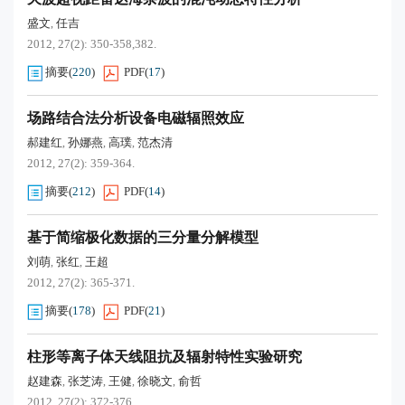
盛文
任吉
,
2012, 27(2): 350-358,382.
摘要
(
220
)
PDF
(
17
)
场路结合法分析设备电磁辐照效应
郝建红
孙娜燕
高璞
范杰清
,
,
,
2012, 27(2): 359-364.
摘要
(
212
)
PDF
(
14
)
基于简缩极化数据的三分量分解模型
刘萌
张红
王超
,
,
2012, 27(2): 365-371.
摘要
(
178
)
PDF
(
21
)
柱形等离子体天线阻抗及辐射特性实验研究
赵建森
张芝涛
王健
徐晓文
俞哲
,
,
,
,
2012, 27(2): 372-376.