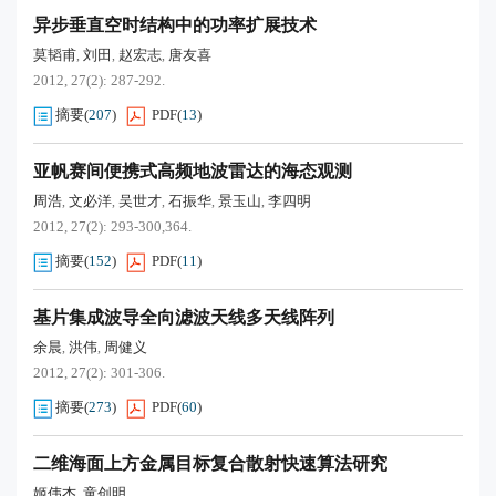
异步垂直空时结构中的功率扩展技术
莫韬甫
刘田
赵宏志
唐友喜
,
,
,
2012, 27(2): 287-292.
摘要
(
207
)
PDF
(
13
)
亚帆赛间便携式高频地波雷达的海态观测
周浩
文必洋
吴世才
石振华
景玉山
李四明
,
,
,
,
,
2012, 27(2): 293-300,364.
摘要
(
152
)
PDF
(
11
)
基片集成波导全向滤波天线多天线阵列
余晨
洪伟
周健义
,
,
2012, 27(2): 301-306.
摘要
(
273
)
PDF
(
60
)
二维海面上方金属目标复合散射快速算法研究
姬伟杰
童创明
,