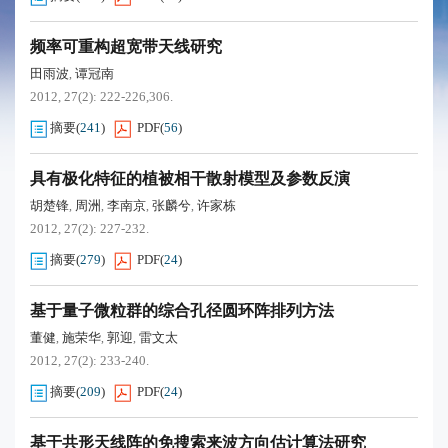
频率可重构超宽带天线研究
田雨波
谭冠南
,
2012, 27(2): 222-226,306.
摘要
(
241
)
PDF
(
56
)
具有极化特征的植被相干散射模型及参数反演
胡楚锋
周洲
李南京
张麟兮
许家栋
,
,
,
,
2012, 27(2): 227-232.
摘要
(
279
)
PDF
(
24
)
基于量子微粒群的综合孔径圆环阵排列方法
董健
施荣华
郭迎
雷文太
,
,
,
2012, 27(2): 233-240.
摘要
(
209
)
PDF
(
24
)
基于共形天线阵的免搜索来波方向估计算法研究