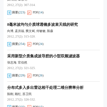
2012, 27(2): 307-314.
摘要
(
223
)
PDF
(
14
)
8毫米波均匀介质球透镜多波束天线的研究
向博
孟洪福
窦文斌
何敏敏
陈森
,
,
,
,
2012, 27(2): 315-320.
摘要
(
254
)
PDF
(
24
)
采用新型介质集成波导腔的小型双频滤波器
张忠海
官伯然
,
2012, 27(2): 321-325.
摘要
(
229
)
PDF
(
26
)
分布式多入多出雷达相干处理二维分辨率分析
陈刚
顾红
苏卫民
,
,
2012, 27(2): 326-332.
摘要
(
225
)
PDF
(
15
)