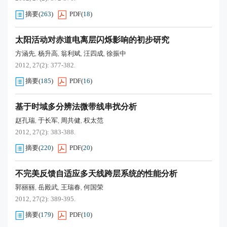
摘要
(
263
)
PDF
(
18
)
太阳活动对赤道电离层闪烁影响的初步研究
方涵先
杨升高
翁利斌
汪四成
徐振中
,
,
,
,
2012, 27(2): 377-382.
摘要
(
185
)
PDF
(
16
)
基于时域多分辨法微带线串扰分析
赵孔瑞
于长军
周共健
权太范
,
,
,
2012, 27(2): 383-388.
摘要
(
220
)
PDF
(
20
)
不完美反馈自适应多天线跨层系统的性能分析
郭丽丽
岳殿武
王瑞春
何国荣
,
,
,
2012, 27(2): 389-395.
摘要
(
179
)
PDF
(
10
)