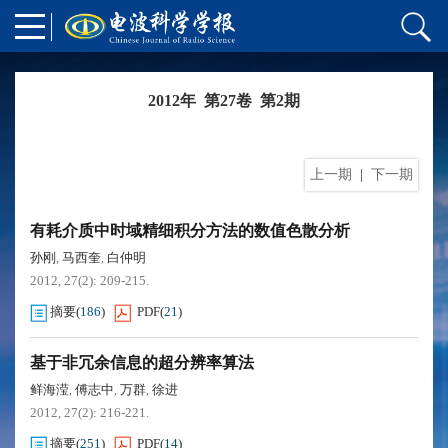
2012年 第27卷 第2期
上一期
|
下一期
有耗介质中时域精细积分方法的数值色散分析
孙刚
马西奎
白仲明
,
,
2012, 27(2): 209-215.
摘要
(
186
)
PDF
(
21
)
基于非冗余信息的超分辨率算法
鲜海滢
傅志中
万群
徐进
,
,
,
2012, 27(2): 216-221.
摘要
(
251
)
PDF
(
14
)