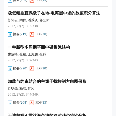
极低频垂直偶极子在地-电离层中场的数值积分算法
彭怀云
陶伟
潘威炎
郭立新
,
,
,
2012, 27(2): 333-338.
摘要
(
219
)
PDF
(
20
)
一种新型多周期平面电磁带隙结构
史凌峰
张颖
王海鹏
张科
,
,
,
2012, 27(2): 339-343.
摘要
(
220
)
PDF
(
20
)
加载与约束结合的主瓣干扰抑制方向图保形
刘聪锋
杨洁
甘昶
,
,
2012, 27(2): 344-349.
摘要
(
208
)
PDF
(
15
)
天波超视距雷达海杂波的混沌动态特性分析