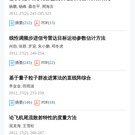
杨鹏
杨峰
聂在平
周海京
,
,
,
2012, 27(2): 241-245,325.
摘要
(
212
)
PDF
(
13
)
线性调频步进信号雷达目标运动参数估计方法
何劲
张群
罗迎
朱小鹏
邓冬虎
,
,
,
,
2012, 27(2): 246-254.
摘要
(
245
)
PDF
(
22
)
基于量子粒子群改进算法的直线阵综合
李金金
田雨波
,
2012, 27(2): 255-259.
摘要
(
146
)
PDF
(
18
)
论飞机尾流散射特性的度量方法
屈龙海
王雪松
,
2012, 27(2): 260-267.