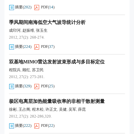
摘要
(
202
)
PDF
(
14
)
季风期间南海低空大气波导统计分析
成印河
赵振维
张玉生
,
,
2012, 27(2): 268-274.
摘要
(
224
)
PDF
(
37
)
双基地MIMO雷达发射波束形成与多目标定位
程院兵
顾红
苏卫民
,
,
2012, 27(2): 275-281.
摘要
(
329
)
PDF
(
25
)
极区电离层加热能量吸收率的非相干散射测量
徐彬
王占阁
程木松
许正文
吴健
吴军
薛昆
,
,
,
,
,
,
2012, 27(2): 282-286,320.
摘要
(
222
)
PDF
(
22
)