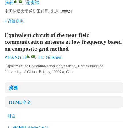
,
张莉
,
逯贵祯
中国传媒大学通信工程系, 北京 100024
详细信息
Equivalent circuit of the near field
communication antenna at low frequency based
on composite grid method
,
ZHANG Li
,
LU Guizhen
Department of Communication Engineering, Communication
University of China, Beijing 100024, China
摘要
HTML全文
引言
1 低频电磁场分析方法